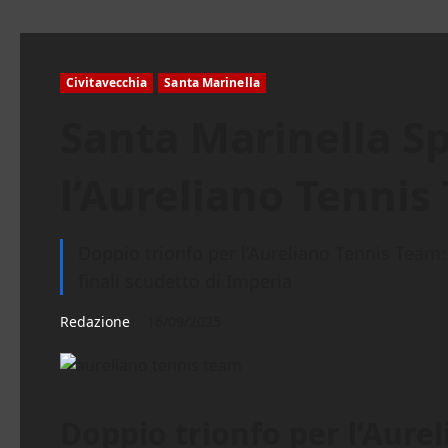
Civitavecchia
Santa Marinella
Santa Marinella Sp
l’Aureliano Tennis
Doppio trionfo per l’Aureliano Tennis Team:
finali scudetto di Imperia
Redazione
16/09/2025
Doppio trionfo per l’Aure