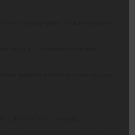
pinti, Luca Giacopello, Oscar Ferro, Mattia
amma dal 19 al 21 settembre, dove verrà
ozione del tennis e alla formazione non solo
ti i giorni tante ore sui campi.