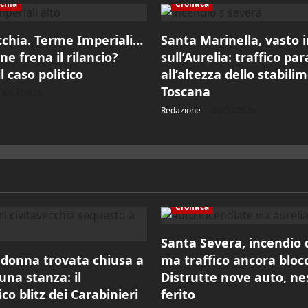
cchia
Cronaca
cchia. Terme Imperiali…
Santa Marinella, vasto 
ne frena il rilancio?
sull’Aurelia: traffico par
l caso politico
all’altezza dello stabili
Toscana
06/08/2026
Redazione
06/08/2026
Cronaca
Santa Severa, incendio
, donna trovata chiusa a
ma traffico ancora bloc
una stanza: il
Distrutte nove auto, n
o blitz dei Carabinieri
ferito