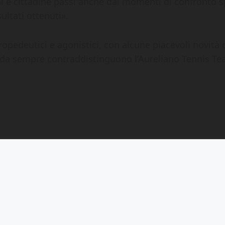
ni e cittadine passi anche dai momenti di confronto sp
ultati ottenuti».
propedeutici e agonistici, con alcune piacevoli novità
e da sempre contraddistinguono l’Aureliano Tennis Te