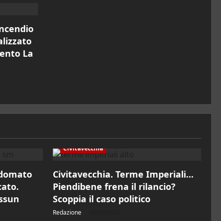
incendio
alizzato
mento La
Civitavecchia
 domato
Civitavecchia. Terme Imperiali…
cato.
Piendibene frena il rilancio?
essun
Scoppia il caso politico
Redazione
06/08/2026