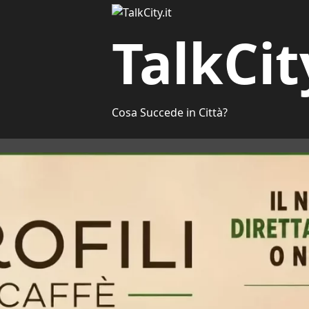
TalkCit
Cosa Succede in Città?