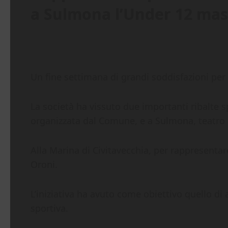
a Sulmona l’Under 12 masch
Un fine settimana di grandi soddisfazioni per l
La società ha vissuto due importanti ribalte s
organizzata dal Comune, e a Sulmona, teatro d
Alla Marina di Civitavecchia, per rappresenta
Oroni.
L’iniziativa ha avuto come obiettivo quello di 
sportiva.