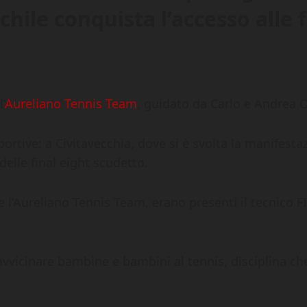
ile conquista l’accesso alle f
’
Aureliano Tennis Team
, guidato da Carlo e Andrea O
portive: a Civitavecchia, dove si è svolta la manifest
elle final eight scudetto.
re l’Aureliano Tennis Team, erano presenti il tecnico 
avvicinare bambine e bambini al tennis, disciplina che