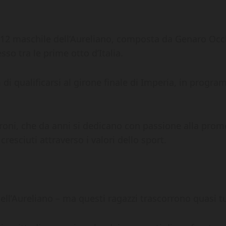
12 maschile dell’Aureliano, composta da Genaro Occhi
sso tra le prime otto d’Italia.
di qualificarsi al girone finale di Imperia, in progr
roni, che da anni si dedicano con passione alla prom
resciuti attraverso i valori dello sport.
ll’Aureliano – ma questi ragazzi trascorrono quasi tut