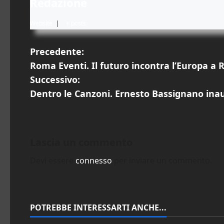
Redazione
Website
|
+ posts
N
Precedente:
Roma Eventi. Il futuro incontra l’Europa a 
a
Successivo:
v
Dentro le Canzoni. Ernesto Bassignano in
i
g
Lascia un commento
a
Devi essere
connesso
per inviare un commento.
z
i
POTREBBE INTERESSARTI ANCHE...
o