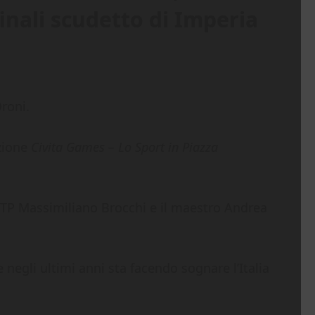
inali scudetto di Imperia
roni.
azione
Civita Games – Lo Sport in Piazza
FITP Massimiliano Brocchi e il maestro Andrea
 negli ultimi anni sta facendo sognare l’Italia