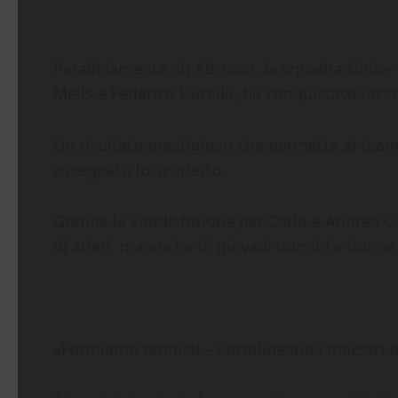
Parallelamente, in Abruzzo, la squadra Under 
Melis e Federico Buccilli, ha conquistato l’acce
Un risultato prestigioso che permette al team 
assegnato lo scudetto.
Grande la soddisfazione per Carlo e Andrea O
di atleti, ma anche di giovani uomini e donne c
«Formiamo tennisti – sottolineano i maestri de