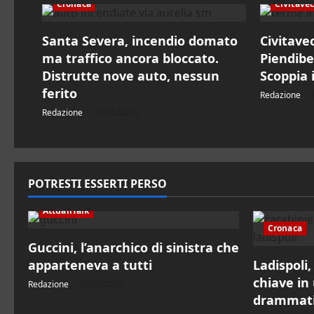
Cronaca
Civitave
n
Santa Severa, incendio domato
Civitave
e
ma traffico ancora bloccato.
Piendibe
Distrutte nove auto, nessun
Scoppia i
a
ferito
Redazione
r
Redazione
06/08/2026
t
i
POTRESTI ESSERTI PERSO
c
AttualiTalk
o
Cronaca
Guccini, l’anarchico di sinistra che
l
apparteneva a tutti
Ladispoli
chiave in 
o
Redazione
06/08/2026
drammatic