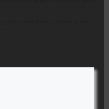
ortivo. Per noi, vedere riconosciuti nei circoli
 che arricchiranno la nuova stagione sportiva,
am.