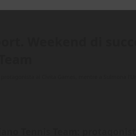
ort. Weekend di succ
 Team
 protagonista ai Civita Games, mentre a Sulmona l’Un
liano Tennis Team: protagonis