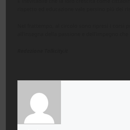
È inevitabile che la loro crescita come cittadi
rispetto ed educazione vale persino più dei ris
Nel frattempo, al circolo sono ripresi i corsi 
all’insegna della passione e dell’impegno ch
Redazione Talkcity.it