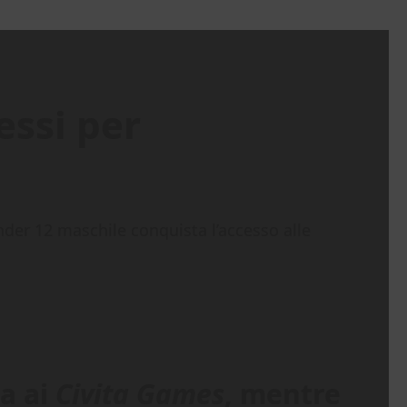
essi per
der 12 maschile conquista l’accesso alle
ta ai
Civita Games
, mentre