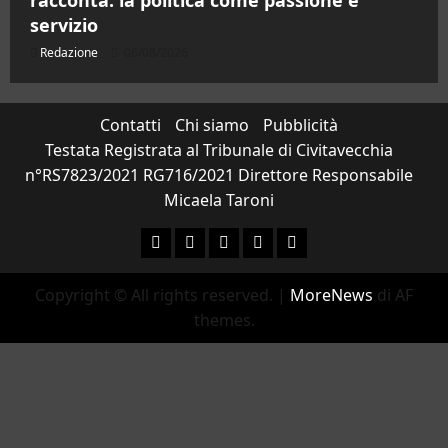
servizio
Redazione
06/08/2026
Contatti
Chi siamo
Pubblicità
Testata Registrata al Tribunale di Civitavecchia
n°RS7823/2021 RG716/2021 Direttore Responsabile
Micaela Taroni
Facebook
Instagram
YouTube
Twitter
Email
Copyright © All rights reserved.
|
MoreNews
di AF
themes.