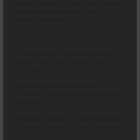
Questa canzone è un tributo sentito ad una
vita spezzata dalla violenza, simbolo di
fragilità e resistenza
contro l’odio.
Ernesto Bassignano ha scelto di dedicare
questa composizione a Valeria in segno di
solidarietà e
speranza, un modo per ricordarla e
combattere l’indifferenza attraverso l’arte e il
sentimento.
Il testo della canzone è un dolore sussurrato,
un ricordo struggente che si apre con parole
di profondo