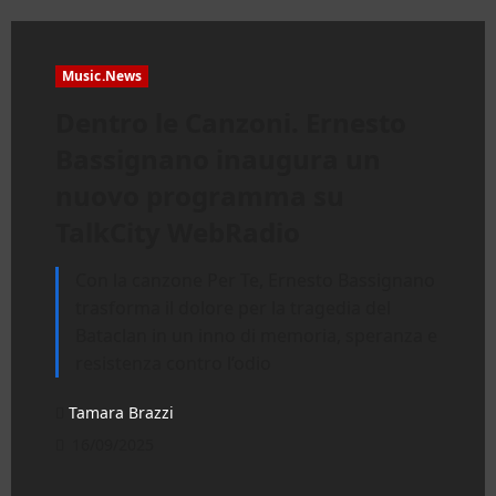
Music.News
Dentro le Canzoni. Ernesto
Bassignano inaugura un
nuovo programma su
TalkCity WebRadio
Con la canzone Per Te, Ernesto Bassignano
trasforma il dolore per la tragedia del
Bataclan in un inno di memoria, speranza e
resistenza contro l’odio
Tamara Brazzi
16/09/2025