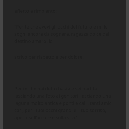
affetto e rimpianto:
“Per te che avevi gli occhi del futuro e mille
sogni ancora da sognare, ragazza dolce dal
destino amaro, io
scrivo per rispetto e per dolore.
Per te che hai detto basta e sei partita
lasciando una foto ai genitori, lasciando una
laguna molto antica e ponti e calli, tanti amici
cari, per i tuoi occhi grandi e il tuo sorriso,
aperti sull’amore e sulla vita.”