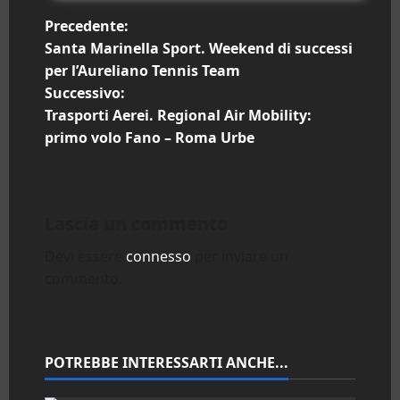
N
Precedente:
Santa Marinella Sport. Weekend di successi
a
per l’Aureliano Tennis Team
Successivo:
v
Trasporti Aerei. Regional Air Mobility:
i
primo volo Fano – Roma Urbe
g
a
Lascia un commento
z
Devi essere
connesso
per inviare un
commento.
i
o
n
POTREBBE INTERESSARTI ANCHE...