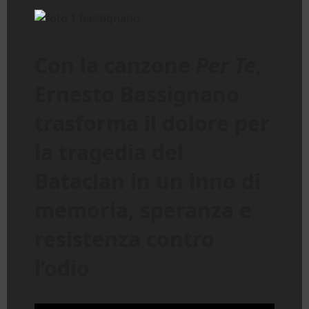
Con la canzone
Per Te
,
Ernesto Bassignano
trasforma il dolore per
la tragedia del
Bataclan in un inno di
memoria, speranza e
resistenza contro
l’odio