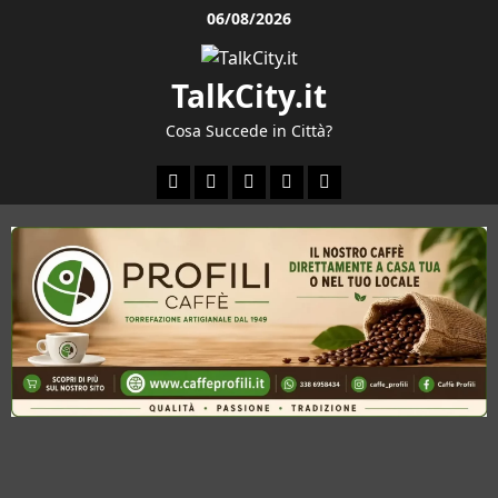
Vai
06/08/2026
al
contenuto
TalkCity.it
Cosa Succede in Città?
Facebook
Instagram
YouTube
Twitter
Email