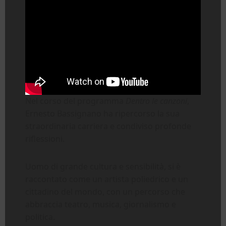
Nel corso del programma
Dentro le canzoni
,
Ernesto Bassignano ha ripercorso la sua
straordinaria carriera e condiviso profonde
riflessioni.
Uomo di grande cultura e sensibilità, si è
raccontato come un artista poliedrico e un
cittadino del mondo, con un percorso che
abbraccia teatro, musica, giornalismo e
politica.