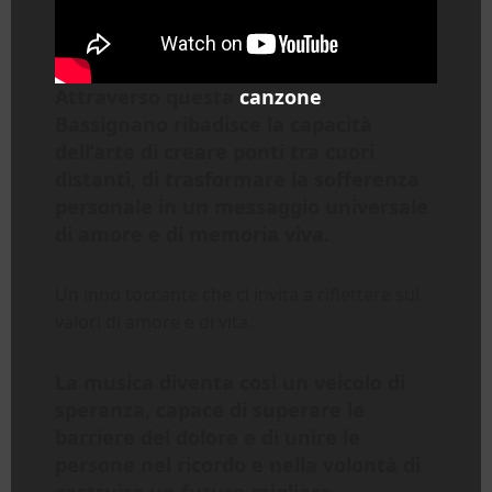
Attraverso questa
canzone
,
Bassignano ribadisce la capacità
dell’arte di creare ponti tra cuori
distanti, di trasformare la sofferenza
personale in un messaggio universale
di amore e di memoria viva.
Un inno toccante che ci invita a riflettere sui
valori di amore e di vita.
La musica diventa così un veicolo di
speranza, capace di superare le
barriere del dolore e di unire le
persone nel ricordo e nella volontà di
costruire un futuro migliore.