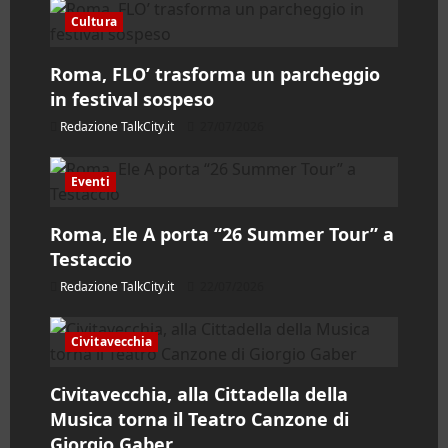
e
Cultura
a
Roma, FLO’ trasforma un parcheggio
r
in festival sospeso
t
Redazione TalkCity.it
27/07/2026
i
Eventi
c
Roma, Ele A porta “26 Summer Tour” a
o
Testaccio
Redazione TalkCity.it
22/07/2026
l
o
Civitavecchia
Civitavecchia, alla Cittadella della
Musica torna il Teatro Canzone di
Giorgio Gaber