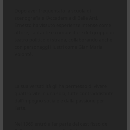
Dopo aver frequentato la scuola di
scenografia all’Accademia di Belle Arti,
Ernesto ha vissuto esperienze intense come
attore, cantante e compositore del gruppo di
teatro politico di strada, collaborando anche
con personaggi illustri come Gian Maria
Volonté.
La sua versatilità gli ha permesso di vivere
quattro vite in una sola, tutte contraddistinte
dall’impegno sociale e dalla passione per
l’arte.
Nel 1969 entrò a far parte del cast fisso del