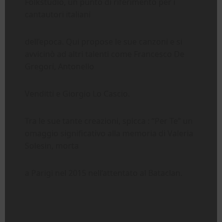
Folkstudio, un punto di riferimento per i
cantautori italiani
dell’epoca. Qui propose le sue canzoni e si
avvicinò ad altri talenti come Francesco De
Gregori, Antonello
Venditti e Giorgio Lo Cascio.
Tra le sue tante creazioni, spicca : “Per Te” un
omaggio significativo alla memoria di Valeria
Solesin, morta
a Parigi nel 2015 nell’attentato al Bataclan.