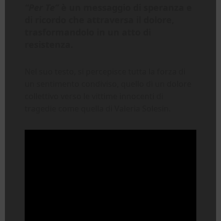
“Per Te”
è un messaggio di speranza e
di ricordo che attraversa il dolore,
trasformandolo in un atto di
resistenza.
Nel suo testo, si percepisce tutta la forza di
un sentimento condiviso, quello di un dolore
collettivo verso le vittime innocenti di
tragedie come quella di Valeria Solesin.