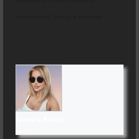
Tamara Brazzi. TalkCity.it Redazione
Tamara Brazzi
+ posts