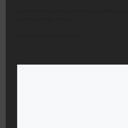
L’Amministrazione Comunale invita tutti i citt
questo periodo estivo.
Riceviamo e pubblichiamo