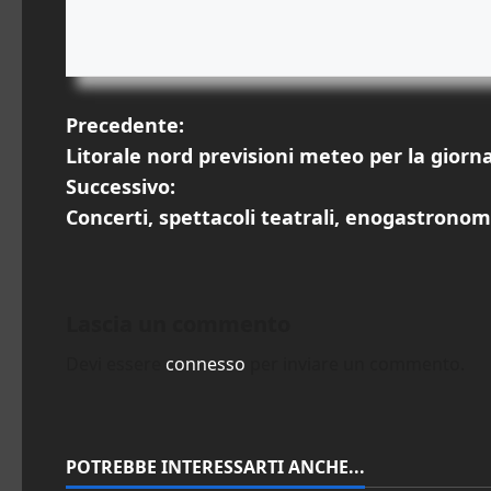
N
Precedente:
Litorale nord previsioni meteo per la giorna
a
Successivo:
v
Concerti, spettacoli teatrali, enogastronomi
i
g
Lascia un commento
a
Devi essere
connesso
per inviare un commento.
z
i
POTREBBE INTERESSARTI ANCHE...