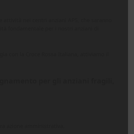
e attività nei centri anziani APS, che saranno
ità fondamentale per i nostri anziani di
ia con la Croce Rossa Italiana, attiviamo il
namento per gli anziani fragili,
stra azione amministrativa.