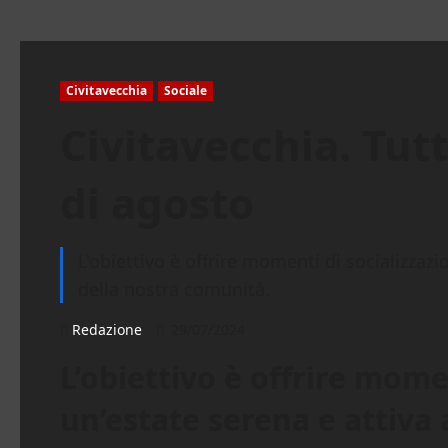
Civitavecchia
Sociale
Civitavecchia. Tutt
di agosto
L'obiettivo è offrire momenti di socializzazi
della nostra comunità.
Redazione
29/07/2024
L’obiettivo è offrire mome
un’estate serena e attiva 