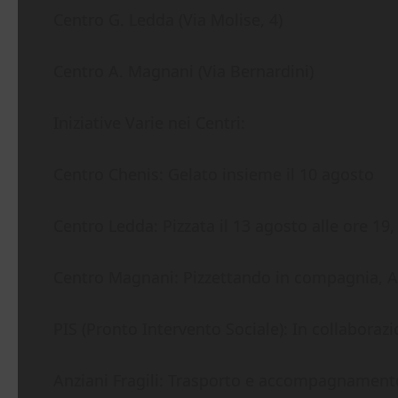
Centro G. Ledda (Via Molise, 4)
Centro A. Magnani (Via Bernardini)
Iniziative Varie nei Centri:
Centro Chenis: Gelato insieme il 10 agosto
Centro Ledda: Pizzata il 13 agosto alle ore 19
Centro Magnani: Pizzettando in compagnia, A
PIS (Pronto Intervento Sociale): In collabora
Anziani Fragili: Trasporto e accompagnament