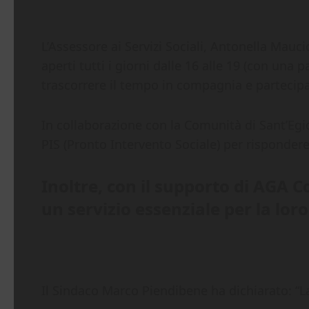
L’Assessore ai Servizi Sociali, Antonella Mauci
aperti tutti i giorni dalle 16 alle 19 (con un
trascorrere il tempo in compagnia e partecipar
In collaborazione con la Comunità di Sant’Egid
PIS (Pronto Intervento Sociale) per risponde
Inoltre, con il supporto di AGA 
un servizio essenziale per la loro
Il Sindaco Marco Piendibene ha dichiarato: “La