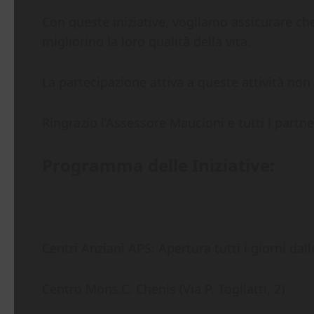
Con queste iniziative, vogliamo assicurare che 
migliorino la loro qualità della vita.
La partecipazione attiva a queste attività non
Ringrazio l’Assessore Maucioni e tutti i partne
Programma delle Iniziative:
Centri Anziani APS: Apertura tutti i giorni dall
Centro Mons.C. Chenis (Via P. Togliatti, 2)