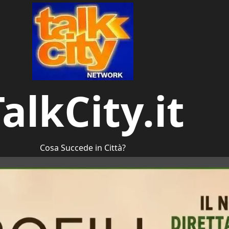
alkCity.it
Cosa Succede in Città?