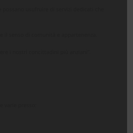
e possano usufruire di servizi dedicati che
che il senso di comunità e appartenenza.
re i nostri concittadini più anziani”.
ve varie presso: