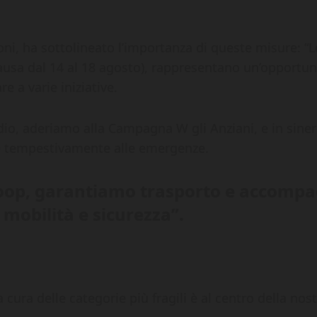
oni, ha sottolineato l’importanza di queste misure: “L
a pausa dal 14 al 18 agosto), rappresentano un’opportun
e a varie iniziative.
io, aderiamo alla Campagna W gli Anziani, e in sinerg
re tempestivamente alle emergenze.
Coop, garantiamo trasporto e accompag
 mobilità e sicurezza”.
 cura delle categorie più fragili è al centro della no