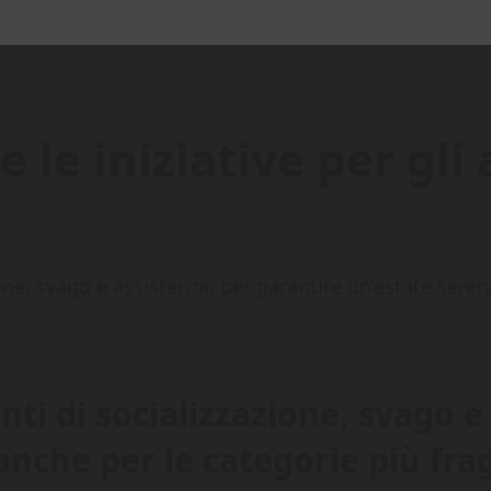
e le iniziative per gl
one, svago e assistenza, per garantire un’estate serena
nti di socializzazione, svago e
anche per le categorie più frag