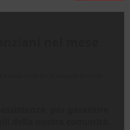
i anziani nel mese
 e attiva anche per le categorie più fragili
 assistenza, per garantire
ili della nostra comunità.