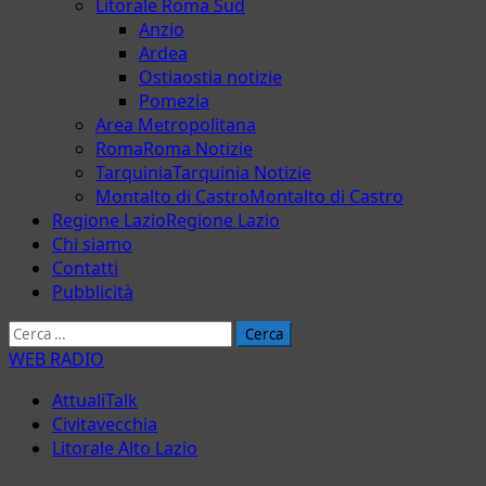
Litorale Roma Sud
Anzio
Ardea
Ostia
ostia notizie
Pomezia
Area Metropolitana
Roma
Roma Notizie
Tarquinia
Tarquinia Notizie
Montalto di Castro
Montalto di Castro
Regione Lazio
Regione Lazio
Chi siamo
Contatti
Pubblicità
Ricerca
per:
WEB RADIO
AttualiTalk
Civitavecchia
Litorale Alto Lazio