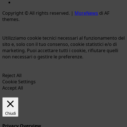
Ente
Parco
Copyright © All rights reserved.
|
MoreNews
di AF
Naturale
themes.
Bracciano-
Martignano
Utilizziamo cookie tecnici necessari al funzionamento del
sito e, solo con il tuo consenso, cookie statistici e/o di
marketing. Puoi accettare tutti i cookie, rifiutare quelli
non necessari o gestire le preferenze.
Reject All
Cookie Settings
Accept All
Chiudi
Privacy Overview