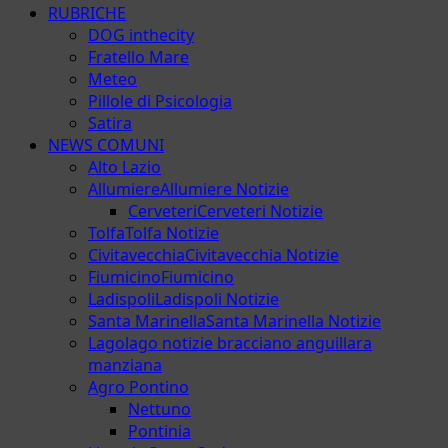
RUBRICHE
DOG inthecity
Fratello Mare
Meteo
Pillole di Psicologia
Satira
NEWS COMUNI
Alto Lazio
Allumiere
Allumiere Notizie
Cerveteri
Cerveteri Notizie
Tolfa
Tolfa Notizie
Civitavecchia
Civitavecchia Notizie
Fiumicino
Fiumicino
Ladispoli
Ladispoli Notizie
Santa Marinella
Santa Marinella Notizie
Lago
lago notizie bracciano anguillara
manziana
Agro Pontino
Nettuno
Pontinia