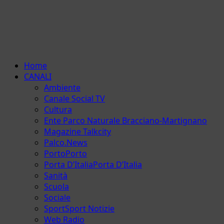
Menu
Home
principale
CANALI
Ambiente
Canale Social TV
Cultura
Ente Parco Naturale Bracciano-Martignano
Magazine Talkcity
Palco.News
Porto
Porto
Porta D’Italia
Porta D’Italia
Sanità
Scuola
Sociale
Sport
Sport Notizie
Web Radio