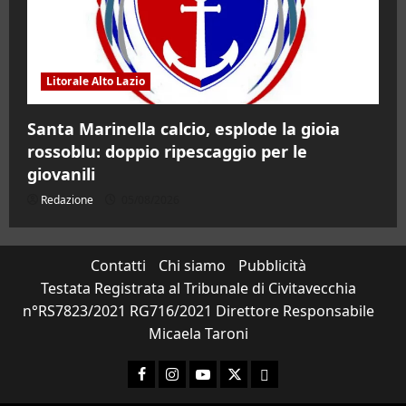
Litorale Alto Lazio
Santa Marinella calcio, esplode la gioia
rossoblu: doppio ripescaggio per le
giovanili
Redazione
05/08/2026
Contatti
Chi siamo
Pubblicità
Testata Registrata al Tribunale di Civitavecchia
n°RS7823/2021 RG716/2021 Direttore Responsabile
Micaela Taroni
Facebook
Instagram
YouTube
Twitter
Email