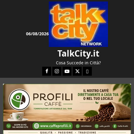
Vai
al
contenuto
06/08/2026
TalkCity.it
Cosa Succede in Città?
Facebook
Instagram
YouTube
Twitter
Email