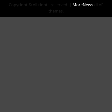
Copyright © All rights reserved.
|
MoreNews
di AF
themes.