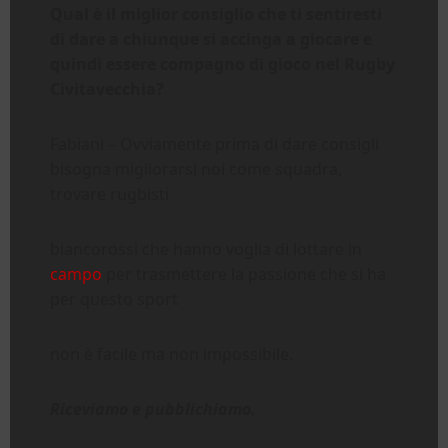
Qual è il miglior consiglio che ti sentiresti
di dare a chiunque si accinga a giocare
e
quindi essere compagno di gioco nel Rugby
Civitavecchia
?
Fabiani – Ovviamente prima di dare consigli
bisogna migliorarsi noi come squadra,
trovare rugbisti
biancorossi che hanno voglia di lottare in
campo
per trasmettere la passione che si ha
per questo sport
non è facile ma non impossibile.
Riceviamo e pubblichiamo.