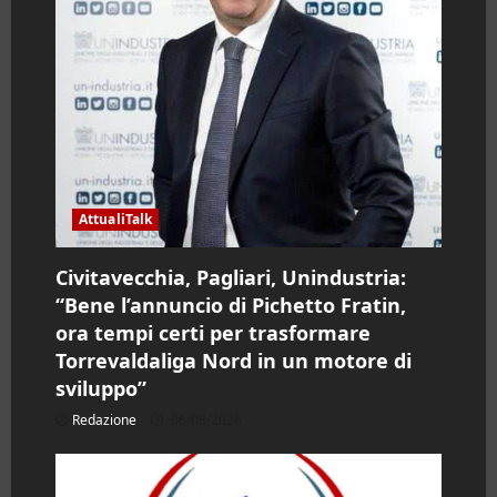
t
i
c
o
l
AttualiTalk
o
Civitavecchia, Pagliari, Unindustria:
“Bene l’annuncio di Pichetto Fratin,
ora tempi certi per trasformare
Torrevaldaliga Nord in un motore di
sviluppo”
Redazione
06/08/2026