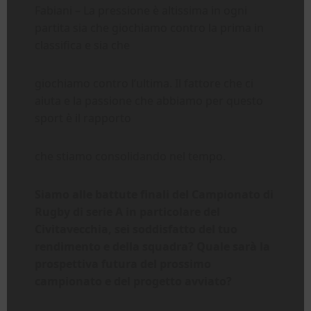
Fabiani – La pressione è altissima in ogni
partita sia che giochiamo contro la prima in
classifica e sia che
giochiamo contro l’ultima. Il fattore che ci
aiuta e la passione che abbiamo per questo
sport è il rapporto
che stiamo consolidando nel tempo.
Siamo alle battute finali del Campionato di
Rugby di serie A in particolare del
Civitavecchia, sei soddisfatto del tuo
rendimento e della squadra? Quale sarà la
prospettiva futura del prossimo
campionato e del progetto avviato?