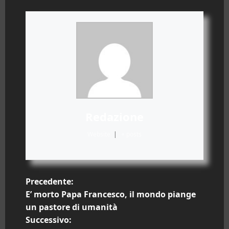
Redazione
Website
|
+ posts
N
Precedente:
E’ morto Papa Francesco, il mondo piange
a
un pastore di umanità
Successivo:
v