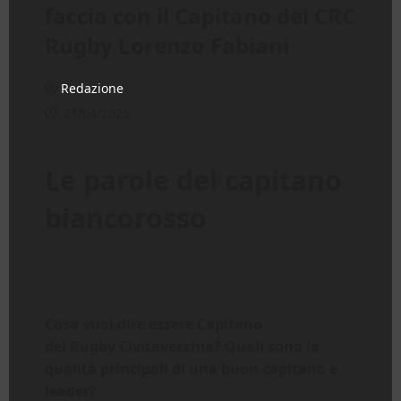
faccia con il Capitano del CRC
Rugby Lorenzo Fabiani
Redazione
21/04/2025
Le parole del capitano
biancorosso
C
osa vuol dire essere
Capitano
d
el
Rugby
Civitavecchia
?
Quali sono le
qualità principali di una buon capitano e
leader?