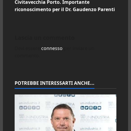
Civitavecchia Porto. Importante
i
riconoscimento per il Dr. Gaudenzo Parenti
g
a
Lascia un commento
z
Devi essere
connesso
per inviare un
commento.
i
o
n
POTREBBE INTERESSARTI ANCHE...
e
a
r