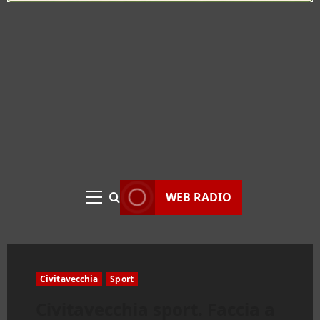
WEB RADIO
Menu
principale
Civitavecchia
Sport
Civitavecchia sport. Faccia a