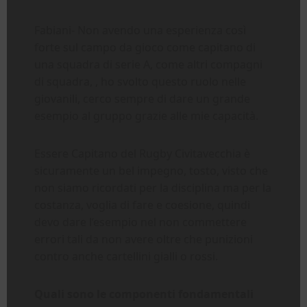
Fabiani- Non avendo una esperienza così
forte sul campo da gioco come capitano di
una squadra di serie A, come altri compagni
di squadra, , ho svolto questo ruolo nelle
giovanili, cerco sempre di dare un grande
esempio al gruppo grazie alle mie capacità.
Essere Capitano del Rugby Civitavecchia è
sicuramente un bel impegno, tosto, visto che
non siamo ricordati per la disciplina ma per la
costanza, voglia di fare e coesione, quindi
devo dare l’esempio nel non commettere
errori tali da non avere oltre che punizioni
contro anche cartellini gialli o rossi.
Quali sono le componenti fondamentali