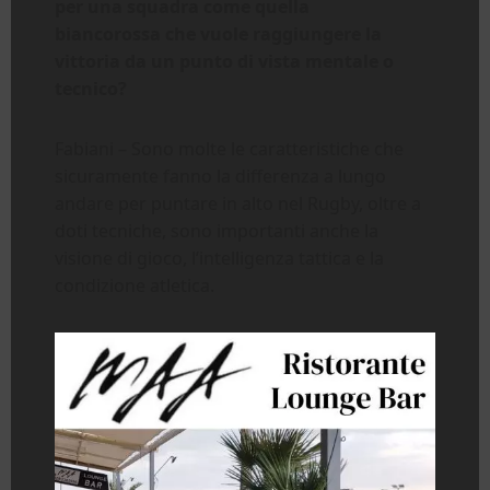
per una squadra
come quella
biancorossa
che vuole raggiungere la
vittoria da un punto di vista mentale o
tecnico?
Fabiani – Sono molte le caratteristiche che
sicuramente fanno la differenza a lungo
andare per puntare in alto nel Rugby, oltre a
doti tecniche, sono importanti anche la
visione di gioco, l’intelligenza tattica e la
condizione atletica.