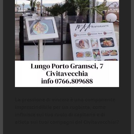
La pressione di vincere è una componente
imprescindibile per un
rugbista
, come
influisce sul tuo ruolo di capitano e di
atleta
sui tuoi compagni del Civitavecchiai
?