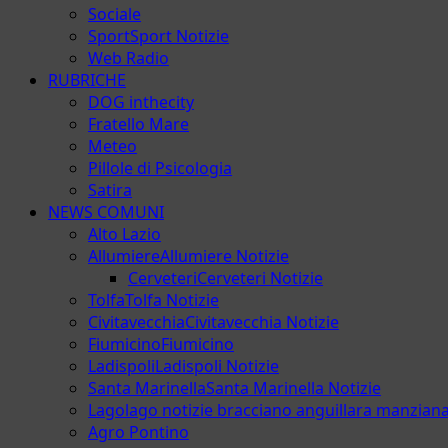
Sociale
Sport
Sport Notizie
Web Radio
RUBRICHE
DOG inthecity
Fratello Mare
Meteo
Pillole di Psicologia
Satira
NEWS COMUNI
Alto Lazio
Allumiere
Allumiere Notizie
Cerveteri
Cerveteri Notizie
Tolfa
Tolfa Notizie
Civitavecchia
Civitavecchia Notizie
Fiumicino
Fiumicino
Ladispoli
Ladispoli Notizie
Santa Marinella
Santa Marinella Notizie
Lago
lago notizie bracciano anguillara manzian
Agro Pontino