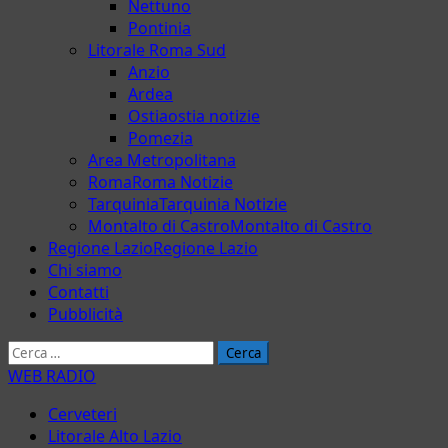
Nettuno
Pontinia
Litorale Roma Sud
Anzio
Ardea
Ostia
ostia notizie
Pomezia
Area Metropolitana
Roma
Roma Notizie
Tarquinia
Tarquinia Notizie
Montalto di Castro
Montalto di Castro
Regione Lazio
Regione Lazio
Chi siamo
Contatti
Pubblicità
Ricerca
per:
WEB RADIO
Cerveteri
Litorale Alto Lazio