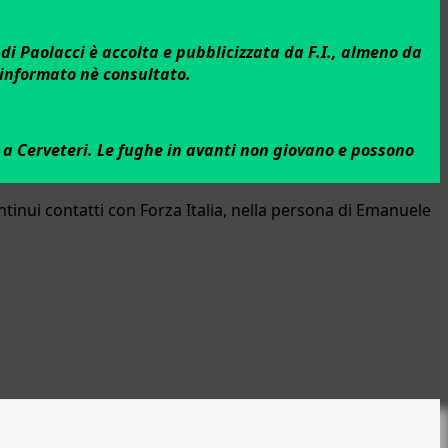
di Paolacci è accolta e pubblicizzata da F.I., almeno da
e informato nè consultato.
è a Cerveteri. Le fughe in avanti non giovano e possono
inui contatti con Forza Italia, nella persona di Emanuele