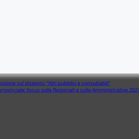
sione sul dissesto: “Atti pubblici e consultabili”
provinciale: focus sulle Regionali e sulle Amministrative 202