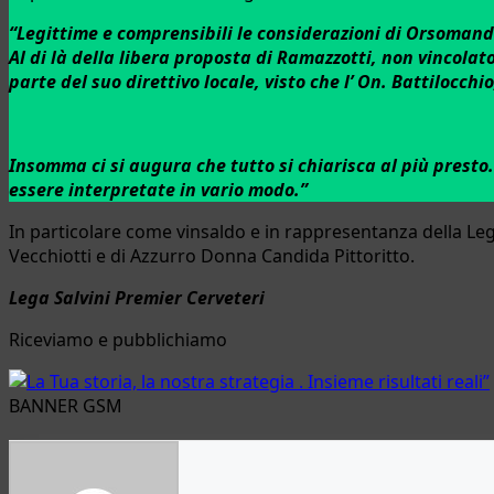
“Legittime e comprensibili le considerazioni di Orsomand
Al di là della libera proposta di Ramazzotti, non vincola
parte del suo direttivo locale, visto che l’ On. Battiloc
Insomma ci si augura che tutto si chiarisca al più presto
essere interpretate in vario modo.”
In particolare come vinsaldo e in rappresentanza della Le
Vecchiotti e di Azzurro Donna Candida Pittoritto.
Lega Salvini Premier Cerveteri
Riceviamo e pubblichiamo
BANNER GSM