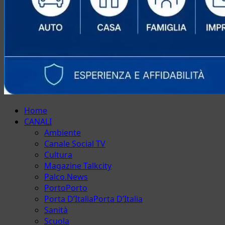
Menu
Home
principale
CANALI
Ambiente
Canale Social TV
Cultura
Magazine Talkcity
Palco.News
Porto
Porto
Porta D’Italia
Porta D’Italia
Sanità
Scuola