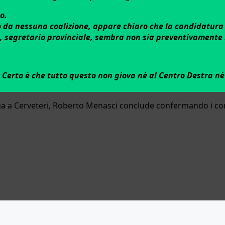
o.
to da nessuna coalizione, appare chiaro che la candidatura 
chio, segretario provinciale, sembra non sia preventivament
. Certo è che tutto questo non giova nè al Centro Destra n
ga a Cerveteri, Roberto Menasci conclude confermando i cont