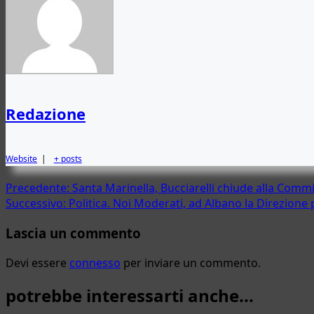
Redazione
Website
|
+ posts
Navigazione
Precedente:
Santa Marinella, Bucciarelli chiude alla Commis
Successivo:
Politica. Noi Moderati, ad Albano la Direzione 
articolo
Lascia un commento
Devi essere
connesso
per inviare un commento.
potrebbe interessarti anche...