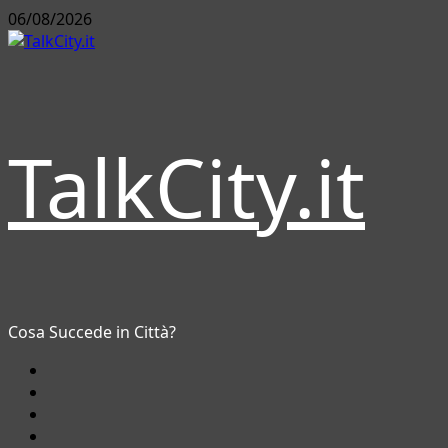
Vai
06/08/2026
al
contenuto
TalkCity.it
Cosa Succede in Città?
Facebook
Instagram
YouTube
Twitter