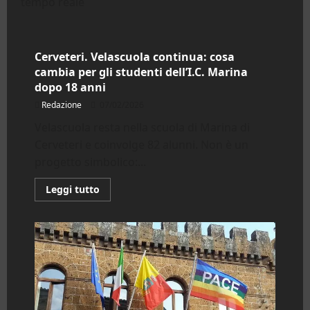
tempo reale
Cerveteri
Cerveteri. Velascuola continua: cosa
cambia per gli studenti dell’I.C. Marina
dopo 18 anni
Redazione
07/02/2026
Velascuola resta nella scuola di Marina di
Cerveteri e coinvolge 82 alunni. Non è un
progetto simbolico:...
Leggi
Leggi tutto
di
più
su
Cerveteri.
Velascuola
continua:
cosa
cambia
per
gli
studenti
dell’I.C.