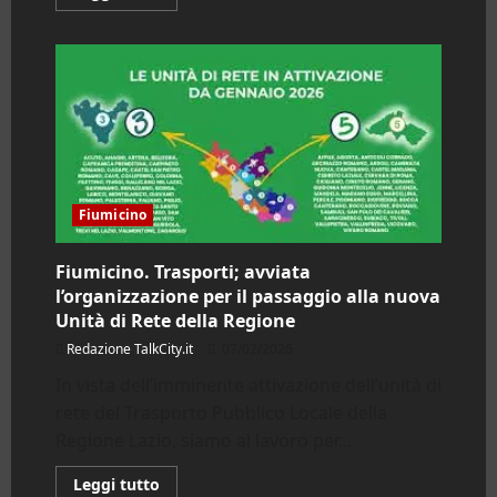
di
più
su
Città
Metropolitana.
Maltempo:
55
interventi
da
gennaio
sulle
strade
Fiumicino
Fiumicino. Trasporti; avviata
l’organizzazione per il passaggio alla nuova
Unità di Rete della Regione
Redazione TalkCity.it
07/02/2026
In vista dell’imminente attivazione dell’unità di
rete del Trasporto Pubblico Locale della
Regione Lazio, siamo al lavoro per...
Leggi
Leggi tutto