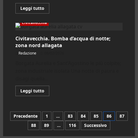
Leggi
Leggi tutto
di
più
su
Civitavecchia
Tolfa.
Sulla
frana
Civitavecchia. Bomba d’acqua di notte;
alla
Rocca
zona nord allagata
interviene
l’Amministrazione
Redazione
06/02/2026
Borgata Aurelia e Sant’Agostino le più colpite;
zona industriale isolata Una notte di paura e
disagi quella...
Leggi
Leggi tutto
di
più
su
Civitavecchia.
Bomba
Paginazione
Precedente
1
…
83
84
85
86
87
d’acqua
di
notte;
88
89
…
116
Successivo
degli
zona
nord
allagata