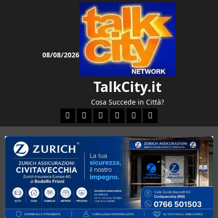
Vai
al
contenuto
08/08/2026
TalkCity.it
Cosa Succede in Città?
Facebook
Instagram
YouTube
Twitter
Email
Ente Parco Natural