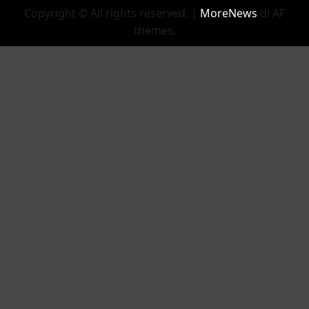
Copyright © All rights reserved.
|
MoreNews
di AF
themes.