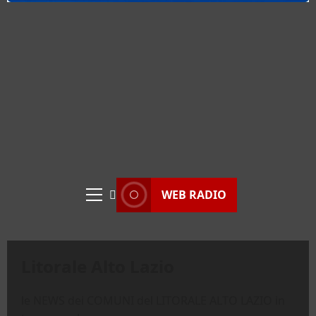
WEB RADIO
Menu
principale
Litorale Alto Lazio
le NEWS dei COMUNI del LITORALE ALTO LAZIO in