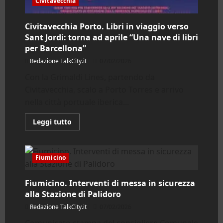
Civitavecchia
Civitavecchia Porto. Libri in viaggio verso
Sant Jordi: torna ad aprile “Una nave di libri
per Barcellona”
Redazione TalkCity.it
07/02/2026
Con la Grimaldi Lines, partendo da
Civitavecchia, scalo a Porto Torres e arrivo
nella città portuale iberica...
Leggi
Leggi tutto
di
più
su
Civitavecchia
Porto.
Fiumicino
Libri
in
viaggio
Fiumicino. Interventi di messa in sicurezza
verso
Sant
alla Stazione di Palidoro
Jordi:
torna
Redazione TalkCity.it
07/02/2026
ad
aprile