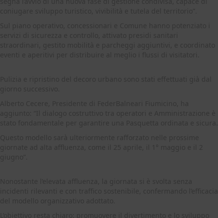
segna l’avvio di una nuova fase di gestione condivisa, capace di
coniugare sviluppo turistico, vivibilità e tutela del territorio”.
Sul piano operativo, concessionari e Comune hanno potenziato i
servizi di sicurezza e controllo, attivato presidi sanitari
straordinari, gestito mobilità e parcheggi aggiuntivi, e coordinato
eventi e aperitivi per distribuire al meglio i flussi di visitatori.
Pulizia e ripristino del decoro urbano sono stati effettuati già dal
giorno successivo.
Alberto Cecere, Presidente di FederBalneari Fiumicino, ha
aggiunto: “Il dialogo costruttivo tra operatori e Amministrazione è
stato fondamentale per garantire una Pasquetta ordinata e sicura.
Questo modello sarà ulteriormente rafforzato nelle prossime
giornate ad alta affluenza, come il 25 aprile, il 1° maggio e il 2
giugno”.
Nonostante l’elevata affluenza, la giornata si è svolta senza
incidenti rilevanti e con traffico sostenibile, confermando l’efficacia
del modello organizzativo adottato.
L’obiettivo resta chiaro: promuovere il divertimento e lo sviluppo