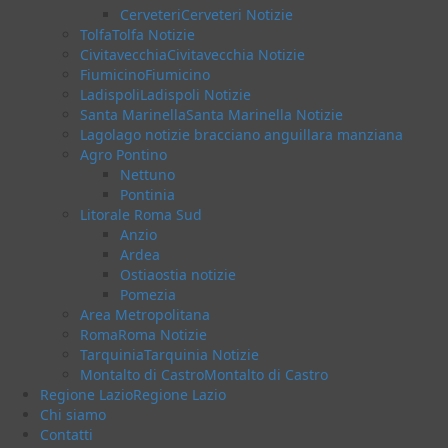
Cerveteri
Cerveteri Notizie
Tolfa
Tolfa Notizie
Civitavecchia
Civitavecchia Notizie
Fiumicino
Fiumicino
Ladispoli
Ladispoli Notizie
Santa Marinella
Santa Marinella Notizie
Lago
lago notizie bracciano anguillara manziana
Agro Pontino
Nettuno
Pontinia
Litorale Roma Sud
Anzio
Ardea
Ostia
ostia notizie
Pomezia
Area Metropolitana
Roma
Roma Notizie
Tarquinia
Tarquinia Notizie
Montalto di Castro
Montalto di Castro
Regione Lazio
Regione Lazio
Chi siamo
Contatti