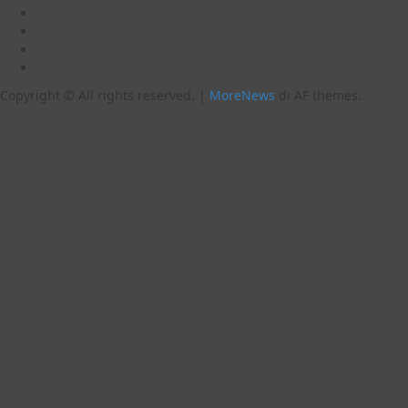
YouTube
Twitter
Email
Ente
Parco
Copyright © All rights reserved.
|
MoreNews
di AF themes.
Naturale
Bracciano-
Martignano