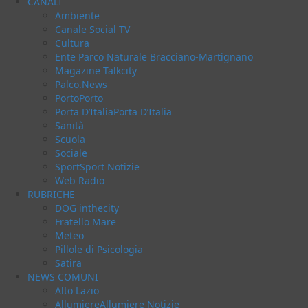
principale
CANALI
Ambiente
Canale Social TV
Cultura
Ente Parco Naturale Bracciano-Martignano
Magazine Talkcity
Palco.News
Porto
Porto
Porta D’Italia
Porta D’Italia
Sanità
Scuola
Sociale
Sport
Sport Notizie
Web Radio
RUBRICHE
DOG inthecity
Fratello Mare
Meteo
Pillole di Psicologia
Satira
NEWS COMUNI
Alto Lazio
Allumiere
Allumiere Notizie