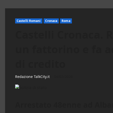
Castelli Romani
Cronaca
Roma
Castelli Cronaca. R
un fattorino e fa a
di credito
Redazione TalkCity.it
04/02/2026
Arrestato 48enne ad Alba