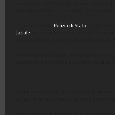
poco prima, all’interno del quale si trovava il 
immediatamente contattato il numero unico 
L’intervento della
Polizia di Stato
è stato temp
Laziale
hanno rapidamente ricostruito i movime
una tabaccheria, dove era stata effettuata l’u
Al momento del fermo, l’uomo aveva ancora con 
vittima, oltre alla merce acquistata durante i
Per lui sono scattate le manette: è gravemente
utilizzo di carte di credito. L’arresto è stato 
Come previsto dalla legge, si precisa che il p