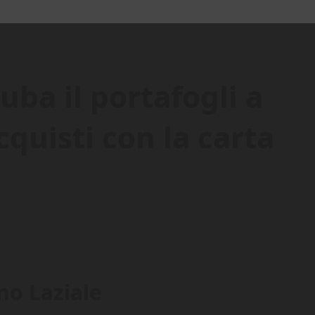
uba il portafogli a
cquisti con la carta
no Laziale