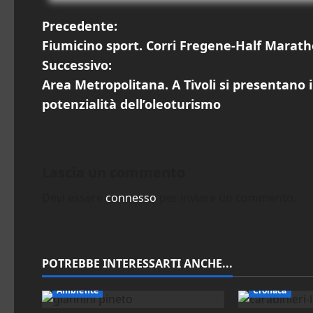
N
Precedente:
Fiumicino sport. Corri Fregene-Half Marathon
a
Successivo:
v
Area Metropolitana. A Tivoli si presentano 
potenzialità dell’oleoturismo
i
g
a
Lascia un commento
Devi essere
connesso
per inviare un commento.
z
i
o
POTREBBE INTERESSARTI ANCHE...
n
Ambiente
Cronaca