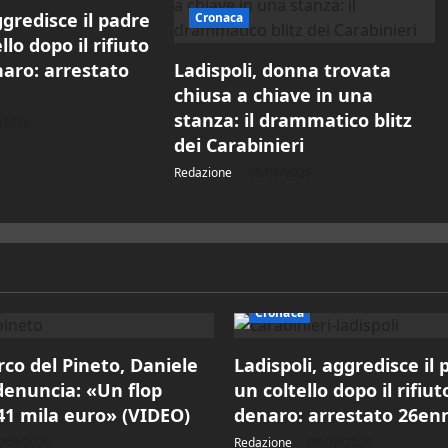
ggredisce il padre
Cronaca
llo dopo il rifiuto
naro: arrestato
Ladispoli, donna trovata
chiusa a chiave in una
stanza: il drammatico blitz
/2026
dei Carabinieri
Redazione
06/08/2026
Cronaca
co del Pineto, Daniele
Ladispoli, aggredisce il
denuncia: «Un flop
un coltello dopo il rifiut
41 mila euro» (VIDEO)
denaro: arrestato 26en
/08/2026
Redazione
08/08/2026