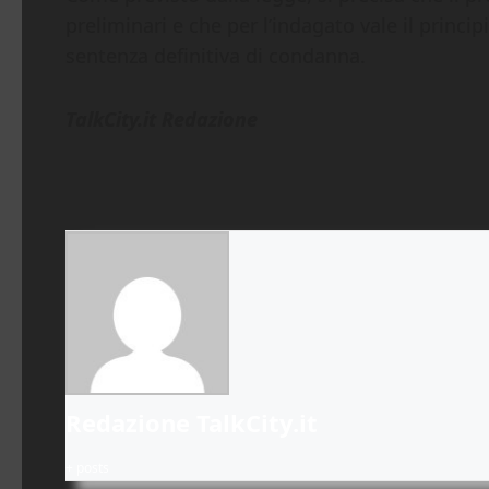
preliminari e che per l’indagato vale il princi
sentenza definitiva di condanna.
TalkCity.it Redazione
Redazione TalkCity.it
+ posts