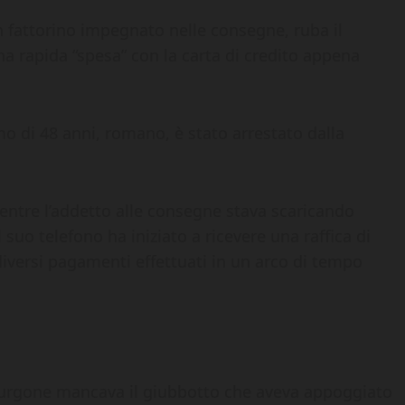
 fattorino impegnato nelle consegne, ruba il
na rapida “spesa” con la carta di credito appena
o di 48 anni, romano, è stato arrestato dalla
 Mentre l’addetto alle consegne stava scaricando
 suo telefono ha iniziato a ricevere una raffica di
diversi pagamenti effettuati in un arco di tempo
al furgone mancava il giubbotto che aveva appoggiato