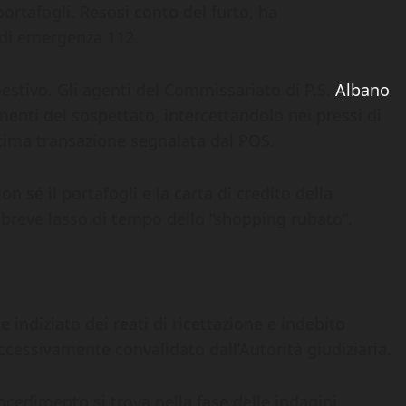
portafogli. Resosi conto del furto, ha
di emergenza 112.
estivo. Gli agenti del Commissariato di P.S.
Albano
nti del sospettato, intercettandolo nei pressi di
ltima transazione segnalata dal POS.
sé il portafogli e la carta di credito della
l breve lasso di tempo dello “shopping rubato”.
 indiziato dei reati di ricettazione e indebito
successivamente convalidato dall’Autorità giudiziaria.
rocedimento si trova nella fase delle indagini