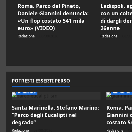
e
Roma. Parco del Pineto,
Ladispoli, a
Daniele Giannini denuncia:
con un colte
a
«Un flop costato 541 mila
di dargli de
r
euro» (VIDEO)
26enne
Redazione
08/08/2026
Redazione
08/08
t
i
c
o
POTRESTI ESSERTI PERSO
l
Ambiente
Ambiente
o
Santa Marinella. Stefano Marino:
Roma. Par
“Parco degli Eucalipti nel
Giannini 
degrado”
costato 5
Redazione
08/08/2026
Redazione
08