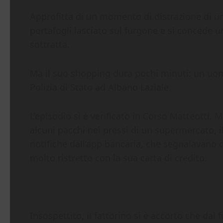
Approfitta di un momento di distrazione di un
portafogli lasciato sul furgone e si concede u
sottratta.
Ma il suo shopping dura pochi minuti: un uom
Polizia di Stato ad Albano Laziale.
L’episodio si è verificato in Corso Matteotti.
alcuni pacchi nei pressi di un supermercato, il
notifiche dall’app bancaria, che segnalavano 
molto ristretto con la sua carta di credito.
Insospettito, il fattorino si è accorto che d