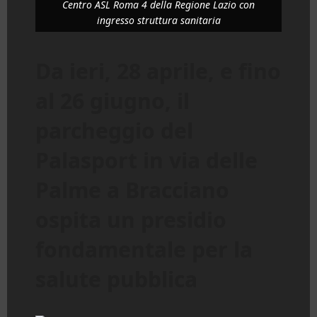
Centro ASL Roma 4 della Regione Lazio con
ingresso struttura sanitaria
Da ieri, 28 aprile, e fino
al 26 giugno, il
parcheggio del
Palasport in via delle
Palme a Bracciano
ospita un presidio
fondamentale per la
salute pubblica