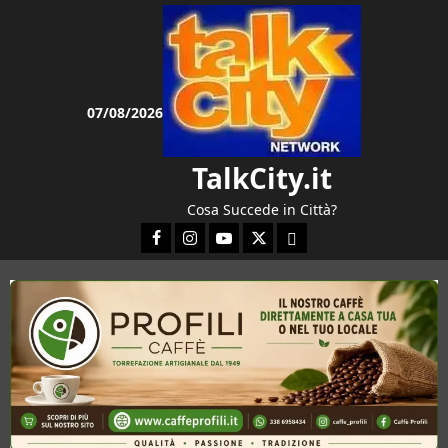
Vai
al
contenuto
07/08/2026
TalkCity.it
Cosa Succede in Città?
Facebook
Instagram
YouTube
Twitter
Email