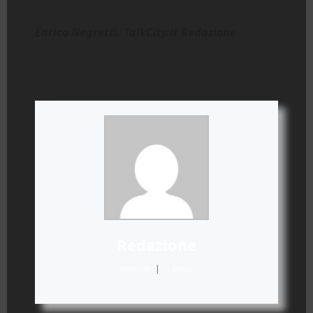
Enrico Negretti. TalkCity.it Redazione
Redazione
Website
|
+ posts