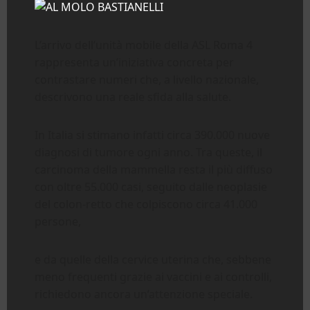
L’arrivo dell’unità mobile della ASL Roma 4
rappresenta un’iniziativa concreta per
contrastare numeri che, a livello nazionale,
descrivono una reale sfida alla salute.
In Italia si stimano infatti circa 390.000 nuove
diagnosi di tumore ogni anno. Tra queste, il
carcinoma della mammella resta il più diffuso
con oltre 55.000 casi, seguito dalle neoplasie
del colon-retto che colpiscono circa 41.000
persone,
e da quelle della cervice uterina che, sebbene
meno frequenti grazie ai vaccini e ai controlli,
richiedono ancora un’attenzione speciale.