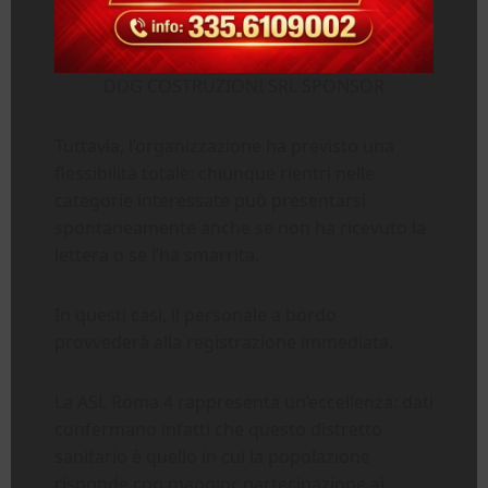
DDG COSTRUZIONI SRL SPONSOR
Tuttavia, l’organizzazione ha previsto una
flessibilità totale: chiunque rientri nelle
categorie interessate può presentarsi
spontaneamente anche se non ha ricevuto la
lettera o se l’ha smarrita.
In questi casi, il personale a bordo
provvederà alla registrazione immediata.
La ASL Roma 4 rappresenta un’eccellenza: dati
confermano infatti che questo distretto
sanitario è quello in cui la popolazione
risponde con maggior partecipazione ai