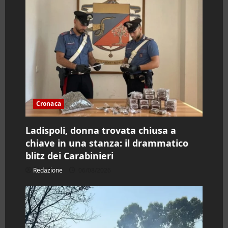
e
a
r
t
i
Cronaca
c
o
Ladispoli, donna trovata chiusa a
chiave in una stanza: il drammatico
l
blitz dei Carabinieri
o
Redazione
06/08/2026