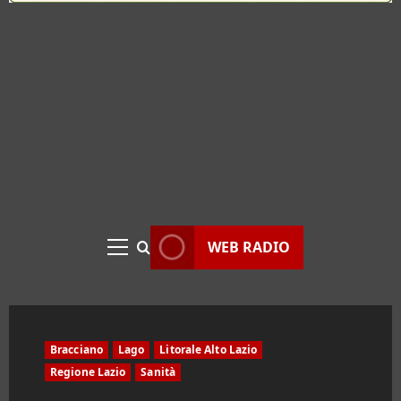
WEB RADIO
Menu
principale
Bracciano
Lago
Litorale Alto Lazio
Regione Lazio
Sanità