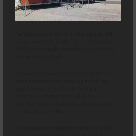
Per abbattere le barriere della pigrizia, del
timore o delle difficoltà negli spostamenti, la
ASL Roma 4 sceglie da tempo di avvicinarsi
fisicamente ai cittadini.
L’ambulatorio mobile di via delle Palme è un
truck attrezzato con tecnologie di ultima
generazione che porta gli standard
ospedalieri direttamente sul posto. Il
funzionamento è stato pensato per essere il
più inclusivo possibile.
La procedura standard prevede che la ASL
invii ai residenti nelle fasce d’età interessate