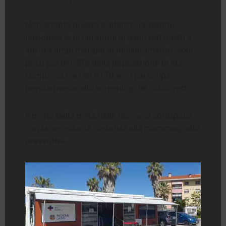
Nonostante queste evidenze, l’adesione
nazionale ai programmi organizzati mostra
ancora ampi margini di miglioramento: solo
poco più del 30% della popolazione di età
compresa tra i 50 e i 70 anni partecipa
regolarmente allo screening del colon-retto,
e meno della metà delle donne si sottopone
con la necessaria costanza alla mammografia
preventiva.