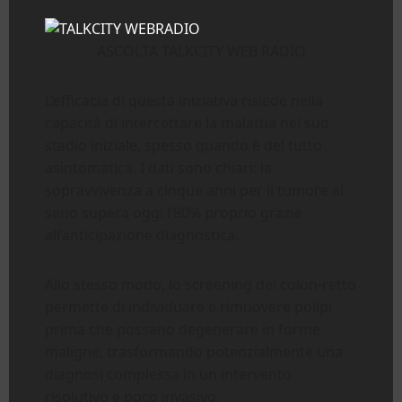
ASCOLTA TALKCITY WEB RADIO
L’efficacia di questa iniziativa risiede nella
capacità di intercettare la malattia nel suo
stadio iniziale, spesso quando è del tutto
asintomatica. I dati sono chiari: la
sopravvivenza a cinque anni per il tumore al
seno supera oggi l’80% proprio grazie
all’anticipazione diagnostica.
Allo stesso modo, lo screening del colon-retto
permette di individuare e rimuovere polipi
prima che possano degenerare in forme
maligne, trasformando potenzialmente una
diagnosi complessa in un intervento
risolutivo e poco invasivo.