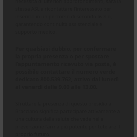
necessità di ulteriori approfondimenti, sarà la
stessa ASL a ricontattare l’interessato per
inserirlo in un percorso di secondo livello,
garantendo continuità assistenziale e
supporto medico.
Per qualsiasi dubbio, per confermare
la propria presenza o per spostare
l’appuntamento ricevuto via posta, è
possibile contattare il numero verde
dedicato 800.539.762, attivo dal lunedì
al venerdì dalle 9.00 alle 13.00.
Sfruttare la presenza di questo presidio a
Bracciano significa partecipare attivamente a
una cultura della salute che vede nella
prevenzione l’arma più potente per tutelare il
proprio futuro.