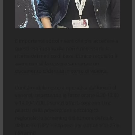
È importante sottolineare che per accedere a
questi esami salvavita non è necessaria la
ricetta del medico di base. L’unico requisito è
avere con sé la tessera sanitaria e un
documento d’identità in corso di validità.
L’unità mobile resterà operativa dal lunedì al
venerdì, rispettando le fasce orarie 8.30-13.00
e 14.00-17.00. I servizi offerti coprono i tre
pilastri della prevenzione oncologica
regionale: lo screening del tumore del collo
dell’utero (HPV e Pap-test per donne tra i 25 e
i 64 anni),