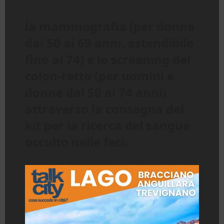
la mammografia (per donne
dai 50 ai 69 anni, estendibile
fino ai 74) e lo screening del
colon-retto (per uomini e
donne dai 50 ai 74 anni)
attraverso la consegna del
kit per la ricerca del sangue
occulto nelle feci.