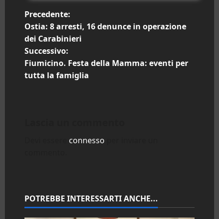
N
Precedente:
Ostia: 8 arresti, 16 denunce in operazione
a
dei Carabinieri
Successivo:
v
Fiumicino. Festa della Mamma: eventi per
i
tutta la famiglia
g
a
Lascia un commento
z
Devi essere
connesso
per inviare un
commento.
i
o
n
POTREBBE INTERESSARTI ANCHE...