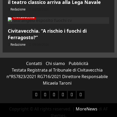
il teatro classico arriva alla Lega Navale
Redazione
09/08/2026
Civitavecchia
Civitavecchia. “A rischio i fuochi di
Ferragosto?”
Redazione
09/08/2026
Contatti
Chi siamo
Pubblicità
Testata Registrata al Tribunale di Civitavecchia
n°RS7823/2021 RG716/2021 Direttore Responsabile
Micaela Taroni
Facebook
Instagram
YouTube
Twitter
Email
Ente Parco Natural
Copyright © All rights reserved.
|
MoreNews
di AF
themes.