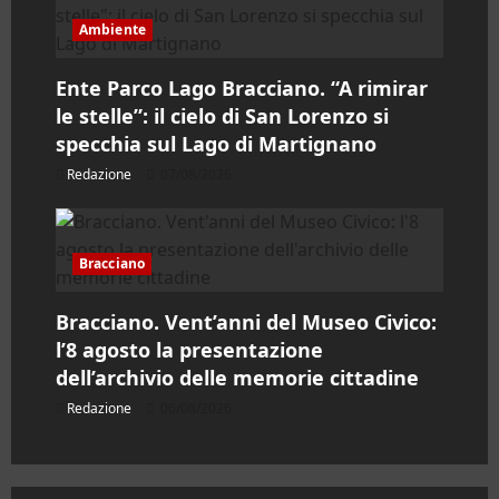
o
Ambiente
l
Ente Parco Lago Bracciano. “A rimirar
o
le stelle”: il cielo di San Lorenzo si
specchia sul Lago di Martignano
Redazione
07/08/2026
Bracciano
Bracciano. Vent’anni del Museo Civico:
l’8 agosto la presentazione
dell’archivio delle memorie cittadine
Redazione
06/08/2026