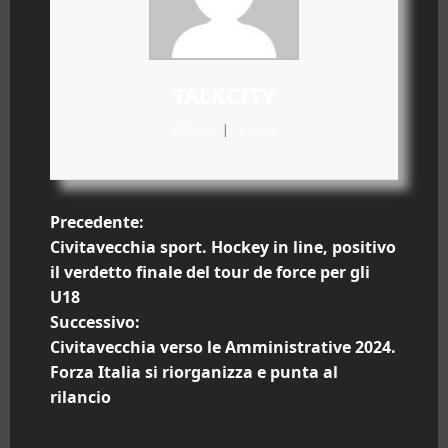
TALKCITY
Website
|
+ posts
N
Precedente:
Civitavecchia sport. Hockey in line, positivo
a
il verdetto finale del tour de force per gli
U18
v
Successivo:
i
Civitavecchia verso le Amministrative 2024.
Forza Italia si riorganizza e punta al
g
rilancio
a