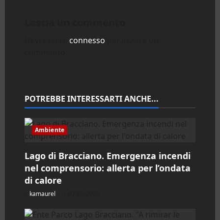
z
Lascia un commento
i
Devi essere
connesso
per inviare un
commento.
o
n
e
POTREBBE INTERESSARTI ANCHE...
a
Ambiente
r
Lago di Bracciano. Emergenza incendi
t
nel comprensorio: allerta per l’ondata
i
di calore
kamaurel
07/08/2026
c