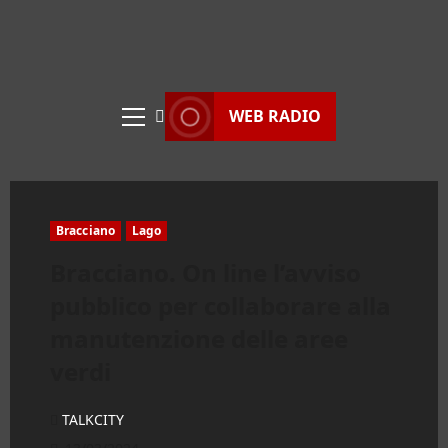
WEB RADIO
Menu
principale
Bracciano
Lago
Bracciano. On line l’avviso
pubblico per collaborare alla
manutenzione delle aree
verdi
TALKCITY