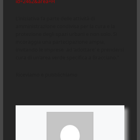
id=2462&area=H
L’iniziativa fa parte delle attività di
amministrazione condivisa per la cura e la
protezione degli spazi urbani e non solo. Si
incoraggia una partecipazione ampia,
invitando le imprese ad ‘adottare’ e prendersi
cura di un’area verde specifica a Bracciano.”
Riceviamo e pubblichiamo