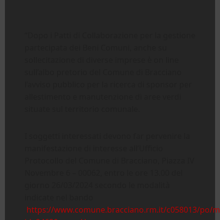
“Dopo i Patti di Collaborazione per la gestione
partecipata dei Beni Comuni, anche su
sollecitazione di diverse imprese è on line
sull’albo pretorio del Comune di Bracciano
l’avviso pubblico per la ricerca di sponsor per
allestimento e manutenzione di aree verdi
situate sul territorio comunale.
I soggetti interessati devono far pervenire la
manifestazione di interesse all’Ufficio
Protocollo del Comune di Bracciano, Piazza IV
Novembre 6 – 00062, entro le ore 13.00 del
giorno 26/03/2024 secondo le modalità
indicate nel bando
https://www.comune.bracciano.rm.it/c058013/po/