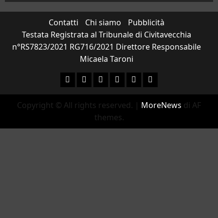
Contatti
Chi siamo
Pubblicità
Testata Registrata al Tribunale di Civitavecchia
n°RS7823/2021 RG716/2021 Direttore Responsabile
Micaela Taroni
Facebook
Instagram
YouTube
Twitter
Email
Ente
Parco
Copyright © All rights reserved.
|
MoreNews
di AF
Naturale
themes.
Bracciano-
Martignano