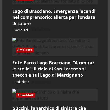
a
Lago di Bracciano. Emergenza incendi
r
nel comprensorio: allerta per l’ondata
di calore
t
kamaurel
07/08/2026
i
c
Ambiente
o
Ente Parco Lago Bracciano. “A rimirar
l
le stelle”: il cielo di San Lorenzo si
specchia sul Lago di Martignano
o
Redazione
07/08/2026
AttualiTalk
Guccini, l’anarchico di sinistra che