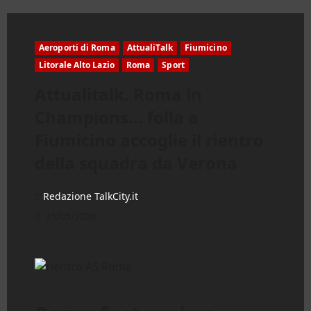
Aeroporti di Roma
AttualiTalk
Fiumicino
Litorale Alto Lazio
Roma
Sport
Attualitalk. Roma in
Champions… folla a
Fiumicino accoglie il rientro
della squadra da Verona
Redazione TalkCity.it
25/05/2026