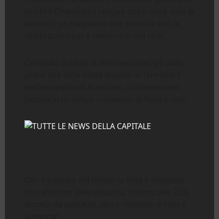
in UEFA Champions League dopo sette anni di
assenza, un traguardo che coincide con le
celebrazioni per il centenario del club.
Centinaia di tifosi si sono radunati già dalle
prime ore della notte davanti al Terminal 5
dell’aeroporto di Fiumicino, trasformando
l’attesa in un lungo momento di festa e cori.
Con il passare del tempo la folla è cresciuta
fino all’arrivo della squadra, intorno alle 2:25,
accolta da applausi, cori e richieste di foto e
autografi.