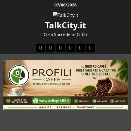
Vai
07/08/2026
al
contenuto
TalkCity.it
Cosa Succede in Città?
Facebook
Instagram
YouTube
Twitter
Email
Ente
Parco
Naturale
Bracciano-
Martignano