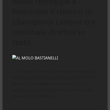
Roma festeggia a
Fiumicino il ritorno in
Champions League tra
centinaia di tifosi in
festa
A Fiumicino è andata in scena nella notte una
vera e propria festa giallorossa per il rientro
della AS Roma dopo la vittoria per 2-0 in
trasferta contro il Verona allo stadio Stadio
Marcantonio Bentegodi.
Il successo ha sancito il ritorno dei giallorossi