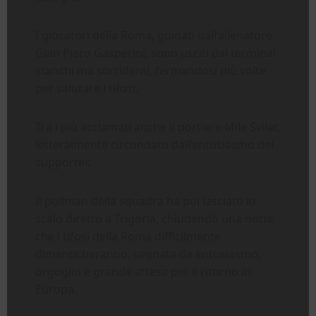
I giocatori della Roma, guidati dall’allenatore
Gian Piero Gasperini, sono usciti dal terminal
stanchi ma sorridenti, fermandosi più volte
per salutare i tifosi.
Tra i più acclamati anche il portiere Mile Svilar,
letteralmente circondato dall’entusiasmo dei
supporter.
Il pullman della squadra ha poi lasciato lo
scalo diretto a Trigoria, chiudendo una notte
che i tifosi della Roma difficilmente
dimenticheranno, segnata da entusiasmo,
orgoglio e grande attesa per il ritorno in
Europa.