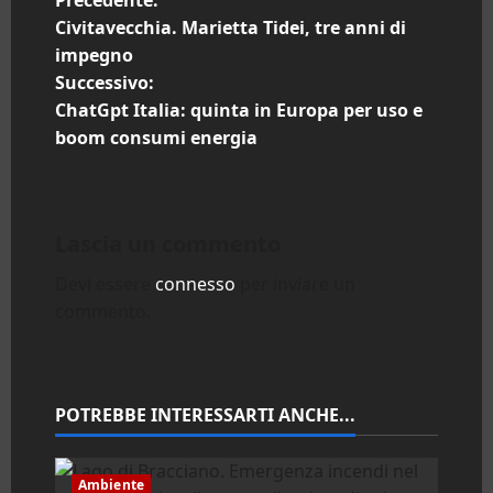
N
Precedente:
Civitavecchia. Marietta Tidei, tre anni di
a
impegno
Successivo:
v
ChatGpt Italia: quinta in Europa per uso e
i
boom consumi energia
g
a
Lascia un commento
z
Devi essere
connesso
per inviare un
commento.
i
o
n
POTREBBE INTERESSARTI ANCHE...
e
Ambiente