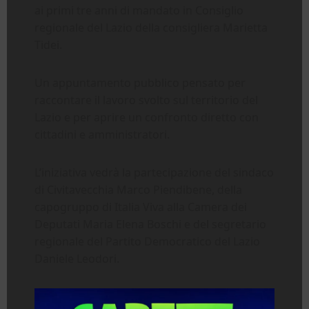
ai primi tre anni di mandato in Consiglio
regionale del Lazio della consigliera Marietta
Tidei.
Un appuntamento pubblico pensato per
raccontare il lavoro svolto sul territorio del
Lazio e per aprire un confronto diretto con
cittadini e amministratori.
L’iniziativa vedrà la partecipazione del sindaco
di Civitavecchia Marco Piendibene, della
capogruppo di Italia Viva alla Camera dei
Deputati Maria Elena Boschi e del segretario
regionale del Partito Democratico del Lazio
Daniele Leodori.