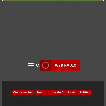
WEB RADIO
Menu
principale
Civitavecchia
Eventi
Litorale Alto Lazio
Politica
Civitavecchia. Marietta Tidei,