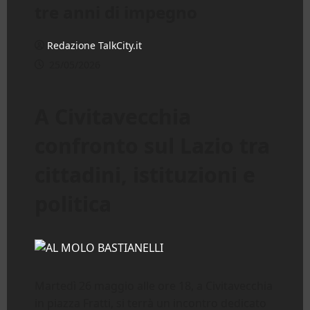
tre anni di impegno
Redazione TalkCity.it
25/05/2026
A Civitavecchia
confronto sul Lazio tra
cittadini, istituzioni e
politica
Martedì 26 maggio alle ore 18, a Civitavecchia
in piazza Fratti, si terrà un incontro dedicato