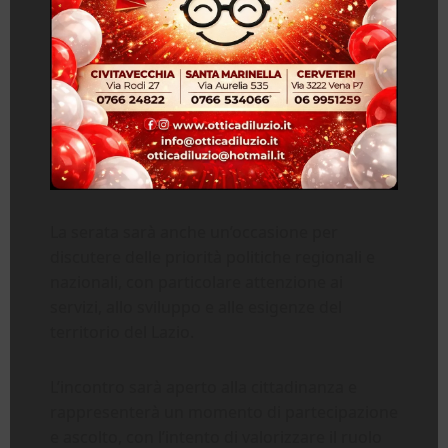
La serata sarà anche un’occasione per
discutere delle priorità politiche regionali e
nazionali, con particolare attenzione ai
servizi, allo sviluppo e alle esigenze del
territorio del Lazio.
L’incontro sarà aperto alla cittadinanza e
rappresenterà un momento di partecipazione
e ascolto, con l’intento di valorizzare il ruolo