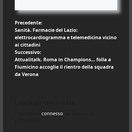
N
Precedente:
Sanità. Farmacie del Lazio:
a
elettrocardiogramma e telemedicina vicino
ai cittadini
v
Successivo:
i
Attualitalk. Roma in Champions… folla a
Fiumicino accoglie il rientro della squadra
g
da Verona
a
z
Lascia un commento
i
Devi essere
connesso
per inviare un
commento.
o