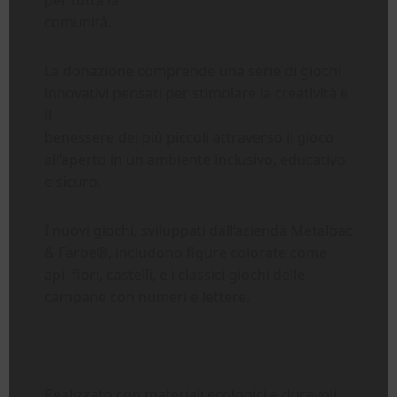
comunità.
La donazione comprende una serie di giochi
innovativi pensati per stimolare la creatività e
il
benessere dei più piccoli attraverso il gioco
all’aperto in un ambiente inclusivo, educativo
e sicuro.
I nuovi giochi, sviluppati dall’azienda Metalbac
& Farbe®, includono figure colorate come
api, fiori, castelli, e i classici giochi delle
campane con numeri e lettere.
Realizzato con materiali ecologici e durevoli,