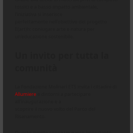
tossici e a basso impatto ambientale,
l’iniziativa si inserisce
perfettamente nell’obiettivo del progetto
E(art)h: coniugare arte e natura per
un’educazione sostenibile.
Un invito per tutta la
comunità
La Fondazione Molinari ETS invita i cittadini di
Allumiere
e dintorni a partecipare
all’inaugurazione e a
scoprire il nuovo volto del Parco del
Risanamento.
Questo evento segna un passo importante