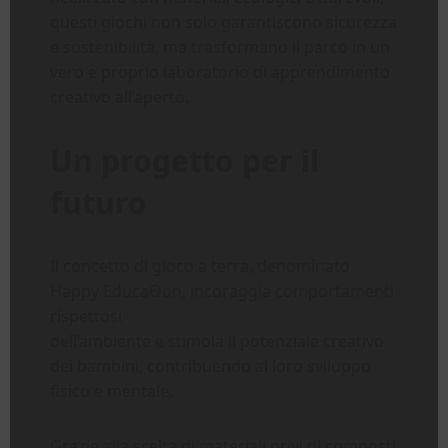
questi giochi non solo garantiscono sicurezza
e sostenibilità, ma trasformano il parco in un
vero e proprio laboratorio di apprendimento
creativo all’aperto.
Un progetto per il
futuro
Il concetto di gioco a terra, denominato
Happy EducaƟon, incoraggia comportamenti
rispettosi
dell’ambiente e stimola il potenziale creativo
dei bambini, contribuendo al loro sviluppo
fisico e mentale.
Grazie alla scelta di materiali privi di composti