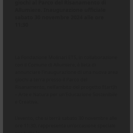
giochi al Parco del Risanamento di
Allumiere. Inaugurazione ufficiale
sabato 30 novembre 2024 alle ore
11:30
La Fondazione Molinari ETS, in collaborazione
con il Comune di Allumiere, è lieta di
annunciare l’inaugurazione di una nuova area
giochi a terra presso il Parco del
Risanamento, nell’ambito del progetto E(art)h
– Arte e Natura per un’Educazione Sostenibile
e Creativa.
L’evento, che si terrà sabato 30 novembre alle
ore 11:30, rappresenta un’occasione speciale
per tutta la