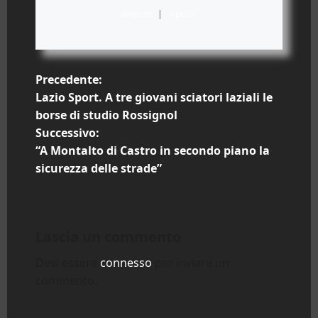
Website
|
+ posts
N
Precedente:
Lazio Sport. A tre giovani sciatori laziali le
a
borse di studio Rossignol
Successivo:
v
“A Montalto di Castro in secondo piano la
i
sicurezza delle strade”
g
a
Lascia un commento
z
Devi essere
connesso
per inviare un
commento.
i