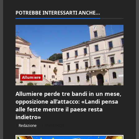
o
n
POTREBBE INTERESSARTI ANCHE...
e
a
r
t
i
Allumiere
c
Allumiere perde tre bandi in un mese,
opposizione all’attacco: «Landi pensa
o
alle feste mentre il paese resta
l
indietro»
Redazione
05/08/2026
o