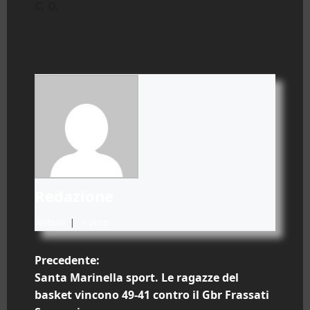
C. O.
Redazione
Website
|
+ posts
N
Precedente:
Santa Marinella sport. Le ragazze del
a
basket vincono 49-41 contro il Gbr Frassati