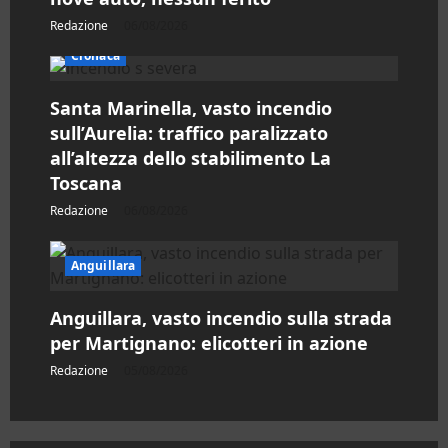
t
Redazione
06/08/2026
Cronaca
i
Santa Marinella, vasto incendio
c
sull’Aurelia: traffico paralizzato
o
all’altezza dello stabilimento La
Toscana
l
Redazione
06/08/2026
o
Anguillara
Anguillara, vasto incendio sulla strada
per Martignano: elicotteri in azione
Redazione
05/08/2026