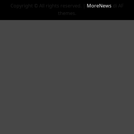
Copyright © All rights reserved.
|
MoreNews
di AF
themes.