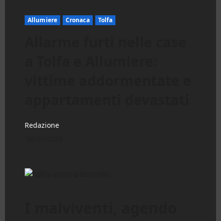
Allumiere
Cronaca
Tolfa
Allarme furti nelle case
a Tolfa e Allumiere:
vittime addormentate e
appartamenti devastati
Redazione
06/01/2025
I malviventi, agendo