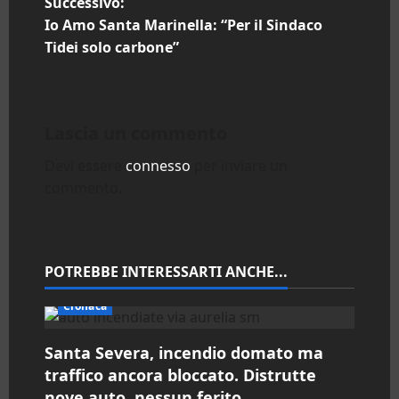
Successivo:
v
Io Amo Santa Marinella: “Per il Sindaco
i
Tidei solo carbone”
g
a
Lascia un commento
z
Devi essere
connesso
per inviare un
commento.
i
o
n
POTREBBE INTERESSARTI ANCHE...
e
Cronaca
a
Santa Severa, incendio domato ma
traffico ancora bloccato. Distrutte
r
nove auto, nessun ferito