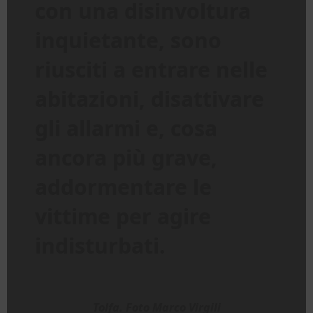
con una disinvoltura
inquietante, sono
riusciti a entrare nelle
abitazioni, disattivare
gli allarmi e, cosa
ancora più grave,
addormentare le
vittime per agire
indisturbati.
Tolfa. Foto Marco Virgili