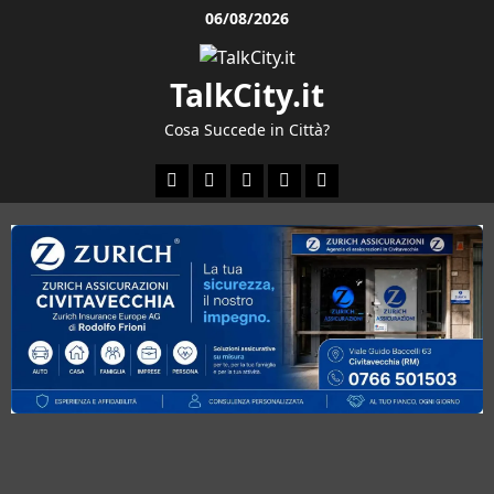
Vai
06/08/2026
al
contenuto
TalkCity.it
Cosa Succede in Città?
Facebook
Instagram
YouTube
Twitter
Email