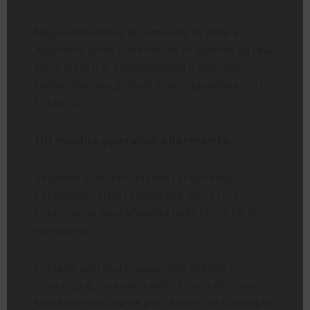
Negli ultimi mesi, le comunità di Tolfa e
Allumiere sono state messe in allarme da una
serie di furti in appartamenti e ville, che
hanno destato grande preoccupazione tra i
cittadini.
Un modus operandi allarmante
Secondo le testimonianze raccolte dai
Carabinieri, i ladri sembrano avere una
conoscenza approfondita delle tecniche di
intrusione.
Forzano serrature, superano sistemi di
sicurezza e, una volta all’interno, utilizzano
sostanze narcotiche per sedare chi si trova in