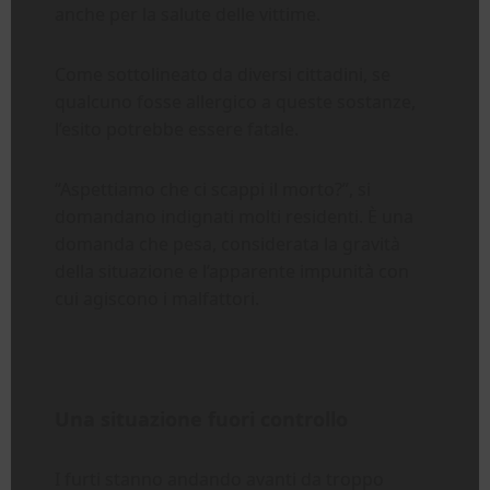
anche per la salute delle vittime.
Come sottolineato da diversi cittadini, se
qualcuno fosse allergico a queste sostanze,
l’esito potrebbe essere fatale.
“Aspettiamo che ci scappi il morto?”, si
domandano indignati molti residenti. È una
domanda che pesa, considerata la gravità
della situazione e l’apparente impunità con
cui agiscono i malfattori.
Una situazione fuori controllo
I furti stanno andando avanti da troppo