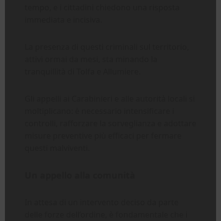
tempo, e i cittadini chiedono una risposta
immediata e incisiva.
La presenza di questi criminali sul territorio,
attivi ormai da mesi, sta minando la
tranquillità di Tolfa e Allumiere.
Gli appelli ai Carabinieri e alle autorità locali si
moltiplicano: è necessario intensificare i
controlli, rafforzare la sorveglianza e adottare
misure preventive più efficaci per fermare
questi malviventi.
Un appello alla comunità
In attesa di un intervento deciso da parte
delle forze dell’ordine, è fondamentale che i