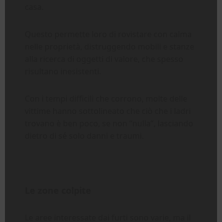
casa.
Questo permette loro di rovistare con calma
nelle proprietà, distruggendo mobili e stanze
alla ricerca di oggetti di valore, che spesso
risultano inesistenti.
Con i tempi difficili che corrono, molte delle
vittime hanno sottolineato che ciò che i ladri
trovano è ben poco, se non “nulla”, lasciando
dietro di sé solo danni e traumi.
Le zone colpite
Le aree interessate dai furti sono varie, ma il