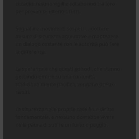
cittadini restino vigili e collaborino tra loro
per prevenire ulteriori furti.
Segnalare movimenti sospetti, adottare
misure di sicurezza aggiuntive e mantenere
un dialogo costante con le autorità può fare
la differenza.
La speranza è che questi episodi, che stanno
gettando ombre su una comunità
tradizionalmente pacifica, vengano presto
risolti.
La sicurezza nelle proprie case è un diritto
fondamentale, e nessuno dovrebbe vivere
nella paura di subire un furto o peggio.