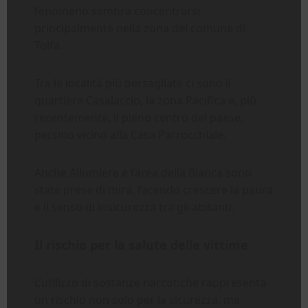
fenomeno sembra concentrarsi
principalmente nella zona del comune di
Tolfa.
Tra le località più bersagliate ci sono il
quartiere Casalaccio, la zona Pacifica e, più
recentemente, il pieno centro del paese,
persino vicino alla Casa Parrocchiale.
Anche Allumiere e l’area della Bianca sono
state prese di mira, facendo crescere la paura
e il senso di insicurezza tra gli abitanti.
Il rischio per la salute delle vittime
L’utilizzo di sostanze narcotiche rappresenta
un rischio non solo per la sicurezza, ma