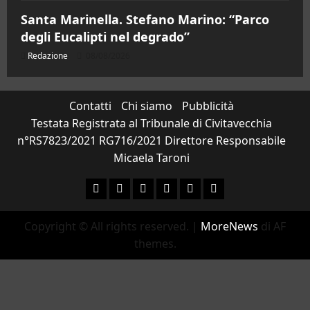
Santa Marinella. Stefano Marino: “Parco
degli Eucalipti nel degrado”
Redazione
08/08/2026
Contatti
Chi siamo
Pubblicità
Testata Registrata al Tribunale di Civitavecchia
n°RS7823/2021 RG716/2021 Direttore Responsabile
Micaela Taroni
Facebook
Instagram
YouTube
Twitter
Email
Ente Parco Natural
Copyright © All rights reserved.
|
MoreNews
di AF
themes.