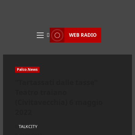
WEB RADIO
Menu
principale
Palco.News
“Tartassati dalle tasse”
Teatro traiano
(Civitavecchia) 6 maggio
2022
TALKCITY