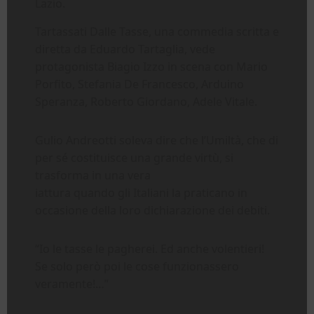
Lazio.
Tartassati Dalle Tasse, una commedia scritta e
diretta da Eduardo Tartaglia, vede
protagonista Biagio Izzo in scena con Mario
Porfito, Stefania De Francesco, Arduino
Speranza, Roberto Giordano, Adele Vitale.
Gulio Andreotti soleva dire che l’Umiltà, che di
per sé costituisce una grande virtù, si
trasforma in una vera
iattura quando gli Italiani la praticano in
occasione della loro dichiarazione dei debiti.
“Io le tasse le pagherei. Ed anche volentieri!
Se solo però poi le cose funzionassero
veramente!…”