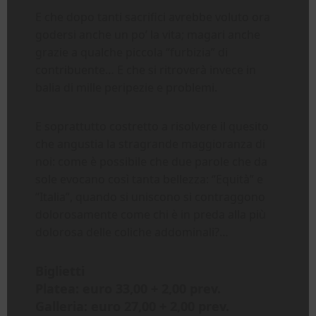
E che dopo tanti sacrifici avrebbe voluto ora
godersi anche un po’ la vita; magari anche
grazie a qualche piccola “furbizia” di
contribuente… E che si ritroverà invece in
balia di mille peripezie e problemi.
E soprattutto costretto a risolvere il quesito
che angustia la stragrande maggioranza di
noi: come è possibile che due parole che da
sole evocano così tanta bellezza: “Equità” e
“Italia”, quando si uniscono si contraggono
dolorosamente come chi è in preda alla più
dolorosa delle coliche addominali?…
Biglietti
Platea: euro 33,00 + 2,00 prev.
Galleria: euro 27,00 + 2,00 prev.