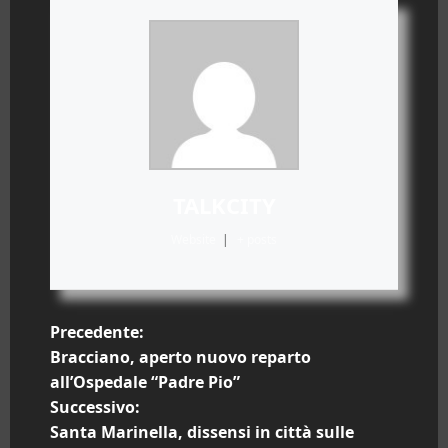
TALKCITY
Website
|
+ posts
N
Precedente:
Bracciano, aperto nuovo reparto
a
all’Ospedale “Padre Pio”
Successivo:
v
Santa Marinella, dissensi in città sulle