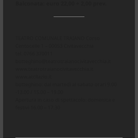
Balconata: euro 22,00 + 2,00 prev.
TEATRO COMUNALE TRAIANO Corso
Centocelle 1 – 00053 Civitavecchia
tel. 0766 370011
botteghino@teatrotraianocivitavecchia.it
www.teatrotraianocivitavecchia.it
www.atcllazio.it
botteghino: dal martedì al sabato orari 9.00
-13.00 / 15.00 – 19.00
Apertura in caso di spettacolo: domenica e
festivi 16.00 – 17.30