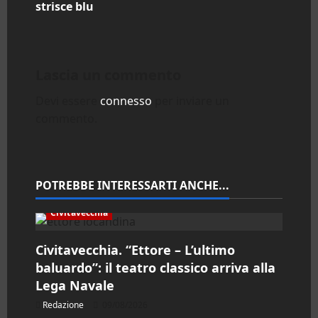
i
strisce blu
g
a
Lascia un commento
z
Devi essere
connesso
per inviare un
commento.
i
o
n
POTREBBE INTERESSARTI ANCHE...
e
Civitavecchia
a
Civitavecchia. “Ettore – L’ultimo
baluardo”: il teatro classico arriva alla
r
Lega Navale
t
Redazione
09/08/2026