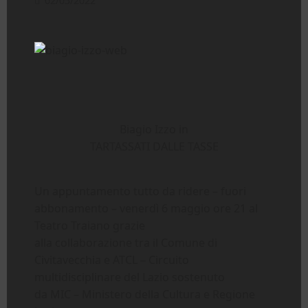
02/05/2022
Biagio Izzo in
TARTASSATI DALLE TASSE
Un appuntamento tutto da ridere – fuori
abbonamento – venerdì 6 maggio ore 21 al
Teatro Traiano grazie
alla collaborazione tra il Comune di
Civitavecchia e ATCL – Circuito
multidisciplinare del Lazio sostenuto
da MIC – Ministero della Cultura e Regione