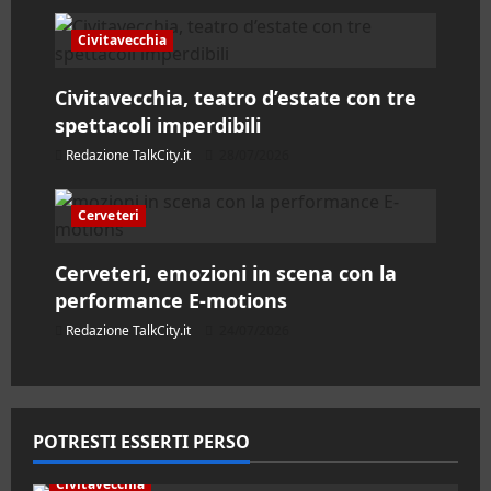
i
Civitavecchia
c
Civitavecchia, teatro d’estate con tre
o
spettacoli imperdibili
Redazione TalkCity.it
28/07/2026
l
o
Cerveteri
Cerveteri, emozioni in scena con la
performance E-motions
Redazione TalkCity.it
24/07/2026
POTRESTI ESSERTI PERSO
Civitavecchia