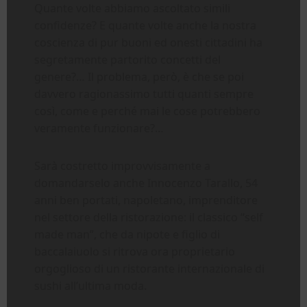
Quante volte abbiamo ascoltato simili
confidenze? E quante volte anche la nostra
coscienza di pur buoni ed onesti cittadini ha
segretamente partorito concetti del
genere?… Il problema, però, è che se poi
davvero ragionassimo tutti quanti sempre
così, come e perché mai le cose potrebbero
veramente funzionare?…
Sarà costretto improvvisamente a
domandarselo anche Innocenzo Tarallo, 54
anni ben portati, napoletano, imprenditore
nel settore della ristorazione: il classico “self
made man”, che da nipote e figlio di
baccalaiuolo si ritrova ora proprietario
orgoglioso di un ristorante internazionale di
sushi all’ultima moda.