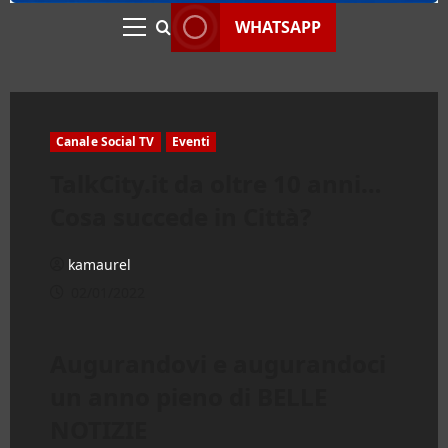
WHATSAPP
Menu
principale
Canale Social TV
Eventi
TalkCity.it da oltre 10 anni…
Cosa succede in Città?
kamaurel
02/01/2022
Augurandovi e augurandoci
un anno pieno di BELLE
NOTIZIE