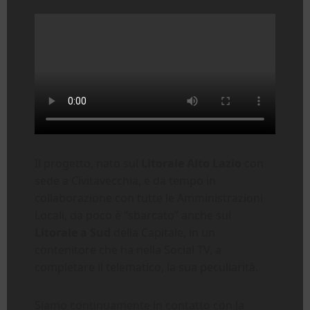
Il progetto, nato sul
Litorale Alto Lazio
con
sede a Civitavecchia, e da tempo in
collaborazione con tutte le Amministrazioni
Locali, da poco è “sbarcato” anche sul
Litorale a Sud
della Capitale, in un
contenitore che ha nella Social TV, a
completare il telematico, la sua peculiarità.
Siamo continuamente in contatto con la