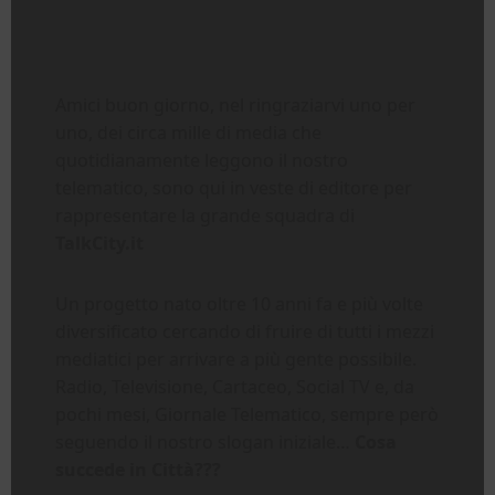
Amici buon giorno, nel ringraziarvi uno per
uno, dei circa mille di media che
quotidianamente leggono il nostro
telematico, sono qui in veste di editore per
rappresentare la grande squadra di
TalkCity.it
Un progetto nato oltre 10 anni fa e più volte
diversificato cercando di fruire di tutti i mezzi
mediatici per arrivare a più gente possibile.
Radio, Televisione, Cartaceo, Social TV e, da
pochi mesi, Giornale Telematico, sempre però
seguendo il nostro slogan iniziale…
Cosa
succede in Città???