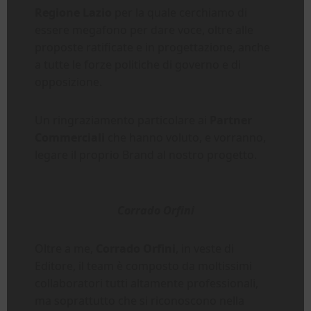
Regione Lazio
per la quale cerchiamo di
essere megafono per dare voce, oltre alle
proposte ratificate e in progettazione, anche
a tutte le forze politiche di governo e di
opposizione.
Un ringraziamento particolare ai
Partner
Commerciali
che hanno voluto, e vorranno,
legare il proprio Brand al nostro progetto.
Corrado Orfini
Oltre a me,
Corrado Orfini
, in veste di
Editore, il team è composto da moltissimi
collaboratori tutti altamente professionali,
ma soprattutto che si riconoscono nella