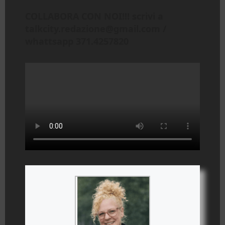
COLLABORA CON NOI!!! scrivi a
talkcity.redazione@gmail.com /
whattsapp 371.4257820