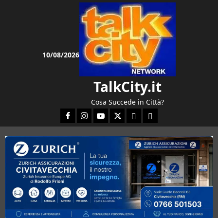
Vai
al
contenuto
10/08/2026
TalkCity.it
Cosa Succede in Città?
Facebook
Instagram
YouTube
Twitter
Email
Ente Parco Natura