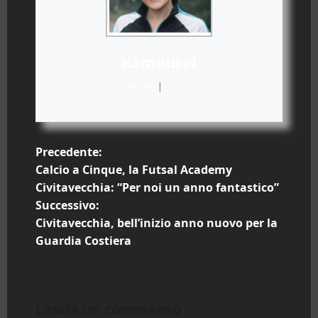
kamaurel
Website
|
+ posts
N
Precedente:
Calcio a Cinque, la Futsal Academy
a
Civitavecchia: “Per noi un anno fantastico”
Successivo:
v
Civitavecchia, bell’inizio anno nuovo per la
i
Guardia Costiera
g
a
Lascia un commento