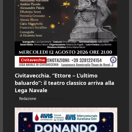
l
o
Civitavecchia
Civitavecchia. “Ettore – L’ultimo
baluardo”: il teatro classico arriva alla
Lega Navale
Redazione
09/08/2026