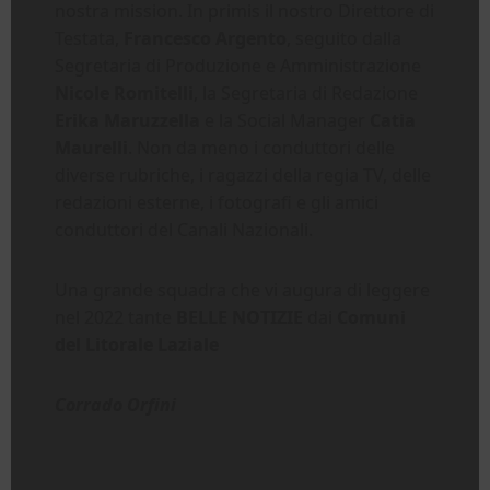
nostra mission. In primis il nostro Direttore di
Testata,
Francesco Argento
, seguito dalla
Segretaria di Produzione e Amministrazione
Nicole Romitelli
, la Segretaria di Redazione
Erika Maruzzella
e la Social Manager
Catia
Maurelli
. Non da meno i conduttori delle
diverse rubriche, i ragazzi della regia TV, delle
redazioni esterne, i fotografi e gli amici
conduttori del Canali Nazionali.
Una grande squadra che vi augura di leggere
nel 2022 tante
BELLE NOTIZIE
dai
Comuni
del Litorale Laziale
Corrado Orfini