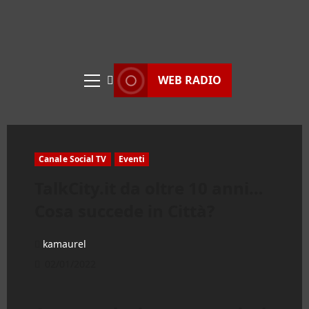
WEB RADIO
Menu
principale
Canale Social TV
Eventi
TalkCity.it da oltre 10 anni…
Cosa succede in Città?
kamaurel
02/01/2022