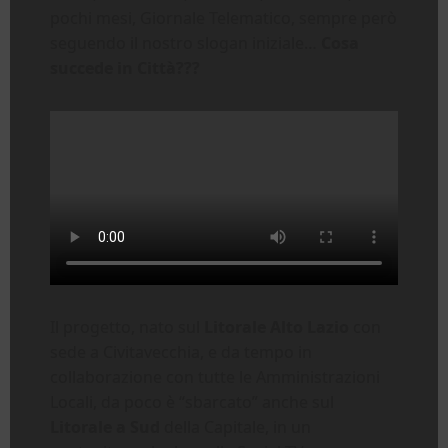
pochi mesi, Giornale Telematico, sempre però
seguendo il nostro slogan iniziale…
Cosa
succede in Città???
Il progetto, nato sul
Litorale Alto Lazio
con
sede a Civitavecchia, e da tempo in
collaborazione con tutte le Amministrazioni
Locali, da poco è “sbarcato” anche sul
Litorale a Sud
della Capitale, in un