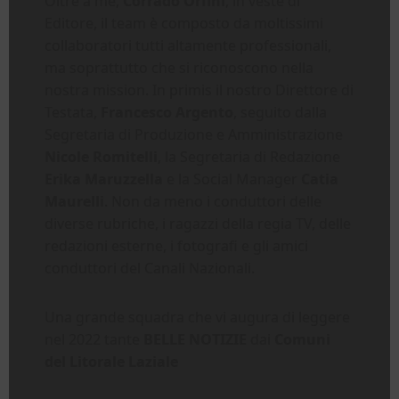
Oltre a me,
Corrado Orfini
, in veste di
Editore, il team è composto da moltissimi
collaboratori tutti altamente professionali,
ma soprattutto che si riconoscono nella
nostra mission. In primis il nostro Direttore di
Testata,
Francesco Argento
, seguito dalla
Segretaria di Produzione e Amministrazione
Nicole Romitelli
, la Segretaria di Redazione
Erika Maruzzella
e la Social Manager
Catia
Maurelli
. Non da meno i conduttori delle
diverse rubriche, i ragazzi della regia TV, delle
redazioni esterne, i fotografi e gli amici
conduttori del Canali Nazionali.
Una grande squadra che vi augura di leggere
nel 2022 tante
BELLE NOTIZIE
dai
Comuni
del Litorale Laziale