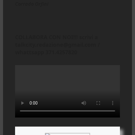
Corrado Orfini
COLLABORA CON NOI!!! scrivi a
talkcity.redazione@gmail.com /
whattsapp 371.4257820