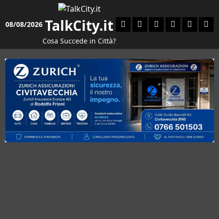
Vai
al
TalkCity.it
Facebook
Instagram
YouTube
Twitter
Email
Ente
08/08/2026
contenuto
Cosa Succede in Città?