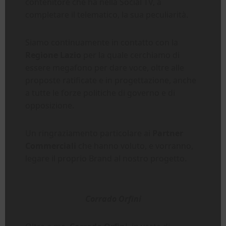
contenitore che ha nella Social TV, a
completare il telematico, la sua peculiarità.
Siamo continuamente in contatto con la
Regione Lazio
per la quale cerchiamo di
essere megafono per dare voce, oltre alle
proposte ratificate e in progettazione, anche
a tutte le forze politiche di governo e di
opposizione.
Un ringraziamento particolare ai
Partner
Commerciali
che hanno voluto, e vorranno,
legare il proprio Brand al nostro progetto.
Corrado Orfini