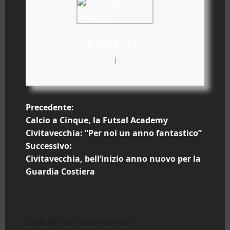
kamaurel
Website
|
+ posts
N
Precedente:
Calcio a Cinque, la Futsal Academy
a
Civitavecchia: “Per noi un anno fantastico”
Successivo:
v
Civitavecchia, bell’inizio anno nuovo per la
i
Guardia Costiera
g
a
Lascia un commento