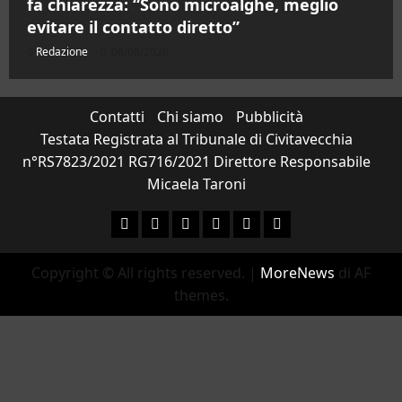
fa chiarezza: “Sono microalghe, meglio
evitare il contatto diretto”
Redazione
08/08/2026
Contatti
Chi siamo
Pubblicità
Testata Registrata al Tribunale di Civitavecchia
n°RS7823/2021 RG716/2021 Direttore Responsabile
Micaela Taroni
Facebook
Instagram
YouTube
Twitter
Email
Ente Parco Natural
Copyright © All rights reserved.
|
MoreNews
di AF
themes.