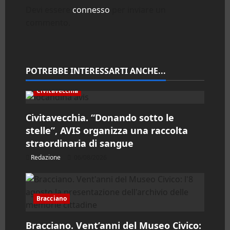
z
Devi essere
connesso
per inviare un
commento.
i
o
n
POTREBBE INTERESSARTI ANCHE...
e
Civitavecchia
a
Civitavecchia. “Donando sotto le
stelle”, AVIS organizza una raccolta
r
straordinaria di sangue
t
Redazione
06/08/2026
i
c
Bracciano
o
Bracciano. Vent’anni del Museo Civico: