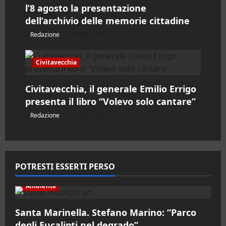
l’8 agosto la presentazione
l
dell’archivio delle memorie cittadine
o
Redazione
06/08/2026
Civitavecchia
Civitavecchia, il generale Emilio Errigo
presenta il libro “Volevo solo cantare”
Redazione
03/08/2026
POTRESTI ESSERTI PERSO
Ambiente
Santa Marinella. Stefano Marino: “Parco
degli Eucalipti nel degrado”