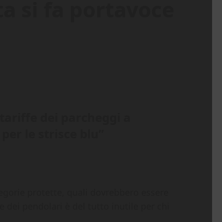
a si fa portavoce
ariffe dei parcheggi a
er le strisce blu”
tegorie protette, quali dovrebbero essere
 dei pendolari è del tutto inutile per chi