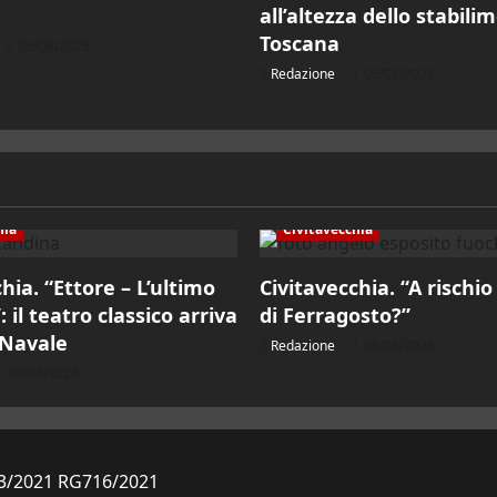
all’altezza dello stabili
Toscana
06/08/2026
Redazione
06/08/2026
hia
Civitavecchia
hia. “Ettore – L’ultimo
Civitavecchia. “A rischio
 il teatro classico arriva
di Ferragosto?”
 Navale
Redazione
09/08/2026
09/08/2026
823/2021 RG716/2021