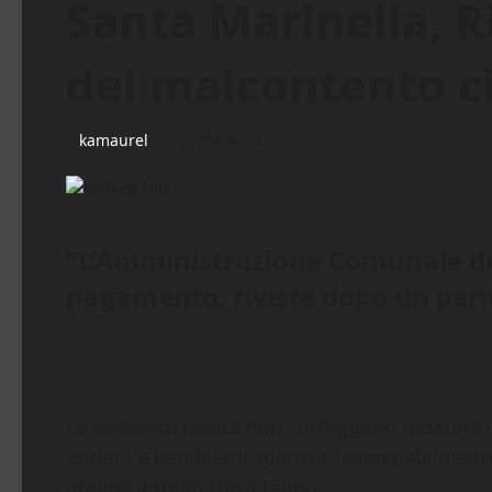
Santa Marinella, 
del malcontento c
kamaurel
21/04/2022
“L’Amministrazione Comunale di 
pagamento, riviste dopo un period
Le sedicenti novità non correggono nessuna de
anziani e pendolari: sparisce inspiegabilmente
prende il treno tutto l’anno.