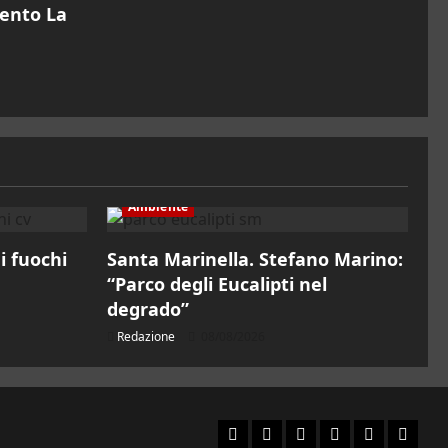
mento La
Ambiente
 i fuochi
Santa Marinella. Stefano Marino:
“Parco degli Eucalipti nel
degrado”
Redazione
08/08/2026
Facebook
Instagram
YouTube
Twitter
Email
Ente P