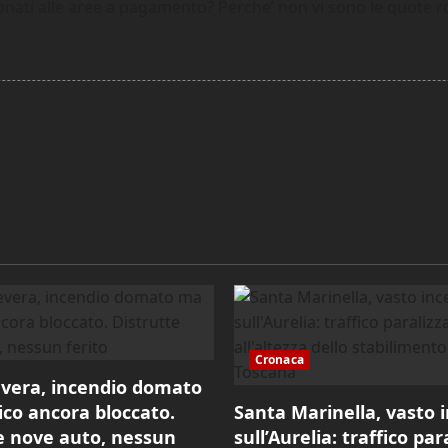
onati alle aree a pagamento? Perche’ non vi sono le quote r
Cronaca
vera, incendio domato
ico ancora bloccato.
Santa Marinella, vasto 
e nove auto, nessun
sull’Aurelia: traffico par