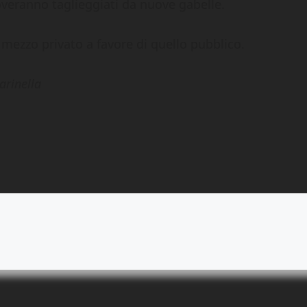
troveranno taglieggiati da nuove gabelle.
 mezzo privato a favore di quello pubblico.
arinella