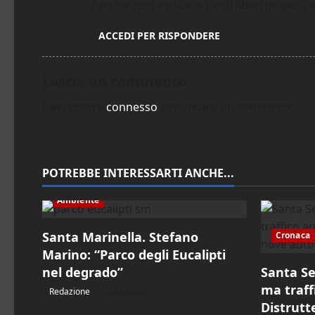
a
Perche’ non esistono posti liberi proporzi
r
ACCEDI PER RISPONDERE
t
Lascia un commento
i
Devi essere
connesso
per inviare un commento.
c
o
POTREBBE INTERESSARTI ANCHE...
l
Ambiente
o
Santa Marinella. Stefano
Cronaca
Marino: “Parco degli Eucalipti
nel degrado”
Santa Se
ma traff
Redazione
08/08/2026
Distrutt