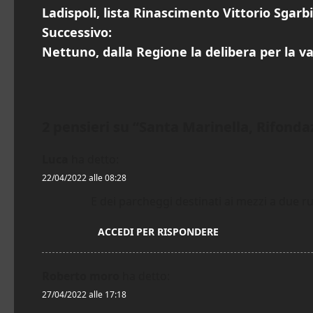
Ladispoli, lista Rinascimento Vittorio Sgarb
a
Successivo:
v
Nettuno, dalla Regione la delibera per la va
i
g
2 pensieri su “
Santa Marinella, Rifonda
a
Luca
ha detto:
z
22/04/2022 alle 08:28
i
E dei parcheggi destinati ai mezzi a due r
o
ACCEDI PER RISPONDERE
n
Roberto moro
ha detto:
e
27/04/2022 alle 17:18