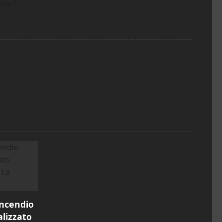
osa ?
incendio
alizzato