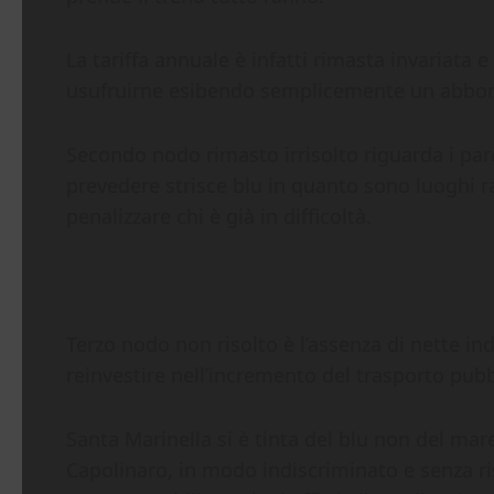
La tariffa annuale è infatti rimasta invariata 
usufruirne esibendo semplicemente un abbon
Secondo nodo rimasto irrisolto riguarda i par
prevedere strisce blu in quanto sono luoghi rag
penalizzare chi è già in difficoltà.
Terzo nodo non risolto è l’assenza di nette ind
reinvestire nell’incremento del trasporto pubb
Santa Marinella si è tinta del blu non del mare 
Capolinaro, in modo indiscriminato e senza ris