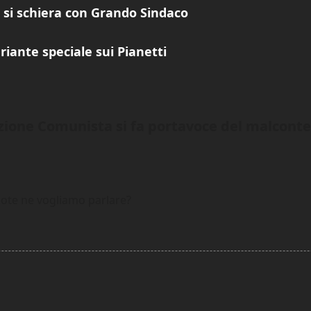
i si schiera con Grando Sindaco
riante speciale sui Pianetti
zione Comunista si fa portavoce del malconte
uote ne vogliamo parlare?