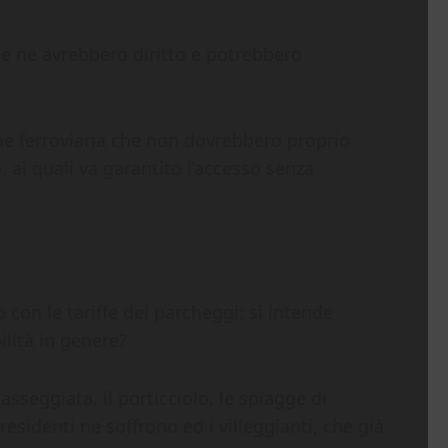
ece ne avrebbero diritto e potrebbero
one ferroviaria che non dovrebbero proprio
, ai quali va garantito l’accesso senza
 con le tariffe dei parcheggi: si intende
ilità in genere?
asseggiata, il porticciolo, le spiagge di
esidenti ne soffrono ed i villeggianti, che già