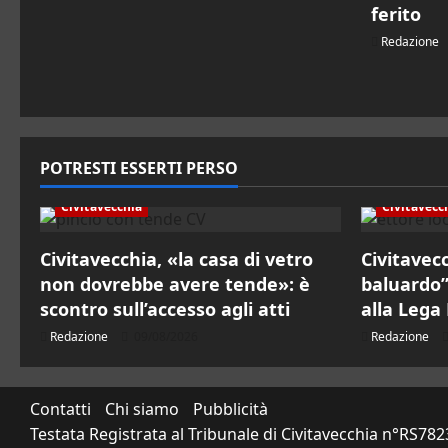
ferito
Redazione
POTRESTI ESSERTI PERSO
Civitavecchia
Civitavecc
Civitavecchia, «la casa di vetro
Civitavecc
non dovrebbe avere tende»: è
baluardo”:
scontro sull’accesso agli atti
alla Lega
Redazione
09/08/2026
Redazione
Contatti
Chi siamo
Pubblicità
Testata Registrata al Tribunale di Civitavecchia n°RS7