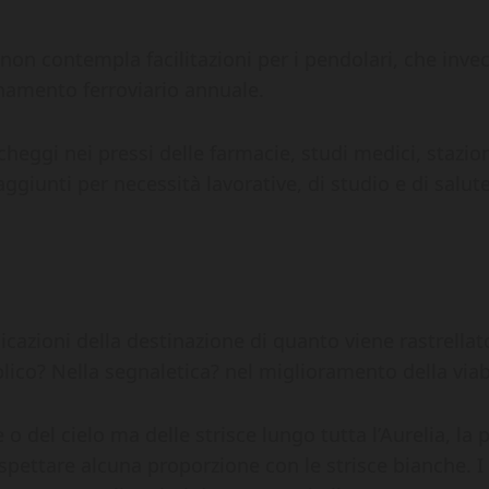
e non contempla facilitazioni per i pendolari, che inv
amento ferroviario annuale.
cheggi nei pressi delle farmacie, studi medici, stazi
giunti per necessità lavorative, di studio e di salute
icazioni della destinazione di quanto viene rastrellato
lico? Nella segnaletica? nel miglioramento della viab
o del cielo ma delle strisce lungo tutta l’Aurelia, la p
pettare alcuna proporzione con le strisce bianche. I r