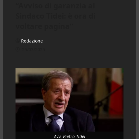
“Avviso di garanzia al
Sindaco Tidei: è ora di
voltare pagina”
Redazione
25/03/2025
Avv. Pietro Tidei