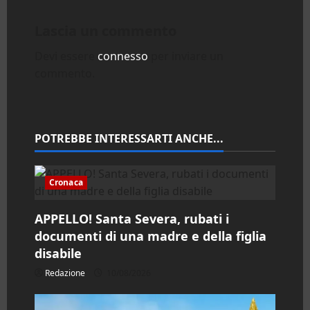
a
Lascia un commento
z
Devi essere
connesso
per inviare un
commento.
i
o
n
POTREBBE INTERESSARTI ANCHE...
e
Cronaca
a
APPELLO! Santa Severa, rubati i
r
documenti di una madre e della figlia
disabile
t
Redazione
10/08/2026
i