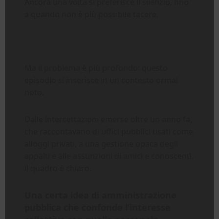
Ancora una volta si preferisce il silenzio, fino
a quando non è più possibile tacere.
Ma il problema è più profondo: questo
episodio si inserisce in un contesto ormai
noto.
Dalle intercettazioni emerse oltre un anno fa,
che raccontavano di uffici pubblici usati come
alloggi privati, a una gestione opaca degli
appalti e alle assunzioni di amici e conoscenti,
il quadro è chiaro.
Una certa idea di amministrazione
pubblica che confonde l’interesse