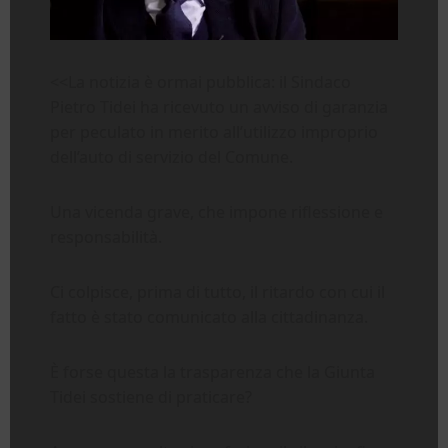
<<La notizia è ormai pubblica: il Sindaco
Pietro Tidei ha ricevuto un avviso di garanzia
per peculato in merito all’utilizzo improprio
dell’auto di servizio del Comune.
Una vicenda grave, che impone riflessione e
responsabilità.
Ci colpisce, prima di tutto, il ritardo con cui il
fatto è stato comunicato alla cittadinanza.
È forse questa la trasparenza che la Giunta
Tidei sostiene di praticare?