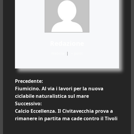
Redazione
Website
|
+ posts
N
Precedente:
Fiumicino. Al via i lavori per la nuova
a
ciclabile naturalistica sul mare
Successivo:
v
Calcio Eccellenza. Il Civitavecchia prova a
i
rimanere in partita ma cade contro il Tivoli
g