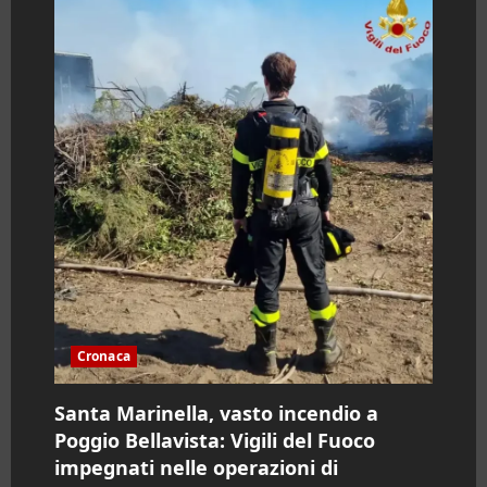
c
o
l
o
Cronaca
Santa Marinella, vasto incendio a
Poggio Bellavista: Vigili del Fuoco
impegnati nelle operazioni di