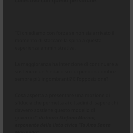
collettivo con quello personale.
“Ci chiediamo con forza se non sia arrivato il
momento di staccare la spina a questa
esperienza amministrativa.
La maggioranza ha intenzione di continuare a
sostenere un Sindaco su cui pendono ombre
sempre più ingombranti? E l’opposizione?
Cosa aspetta a presentare una mozione di
sfiducia che permetta ai cittadini di sapere chi
davvero sostiene questo modello di
governo?”
dichiara Stefano Marino,
esponente della lista civica “Io Amo Santa
Marinella”.