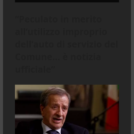
“Peculato in merito
all’utilizzo improprio
dell’auto di servizio del
Comune… è notizia
ufficiale”