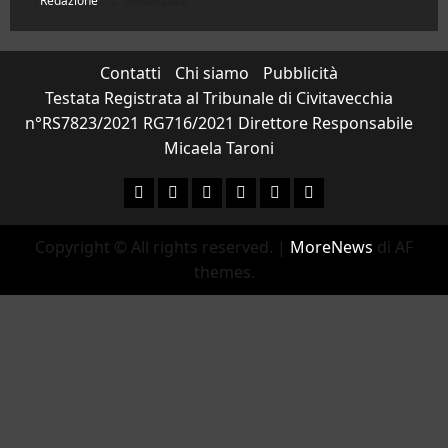
Redazione
08/08/2026
Contatti
Chi siamo
Pubblicità
Testata Registrata al Tribunale di Civitavecchia
n°RS7823/2021 RG716/2021 Direttore Responsabile
Micaela Taroni
Facebook
Instagram
YouTube
Twitter
Email
Ente Parco Natural
Copyright © All rights reserved.
|
MoreNews
di AF
themes.