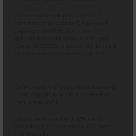
concessionaria dell’opera, visto che il
contratto con la suddetta TSJA prevede il
pagamento da effettuarsi prima
dell’installazione dell’opera, prevista per il
Giorno 26/06/2025, si determina di liquidare
la somma dovuta con bonifico alla TSJA.
Dal momento che “trattasi di prestazione di
servizi acquisita in ambito istituzionale da
fornitore estero” è
necessario versare l’IVA al 22% tramite
modello F24 EP Codice tributo 622E, come
riportato sulla