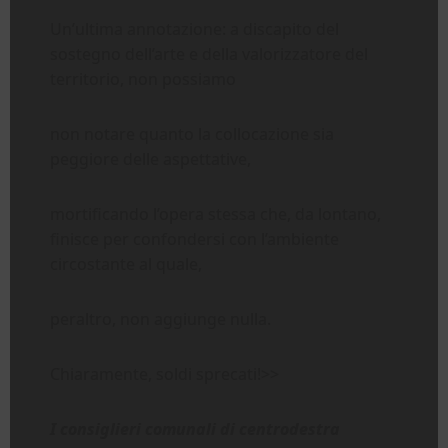
Un’ultima annotazione: a discapito del
sostegno dell’arte e della valorizzatore del
territorio, non possiamo
non notare quanto la collocazione sia
peggiore delle aspettative,
mortificando l’opera stessa che, da lontano,
finisce per confondersi con l’ambiente
circostante al quale,
peraltro, non aggiunge nulla.
Chiaramente, soldi sprecati!>>
I consiglieri comunali di centrodestra