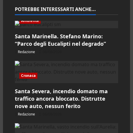
n
POTREBBE INTERESSARTI ANCHE...
e
Ambiente
a
Santa Marinella. Stefano Marino:
“Parco degli Eucalipti nel degrado”
r
Redazione
08/08/2026
t
i
Cronaca
c
Santa Severa, incendio domato ma
o
traffico ancora bloccato. Distrutte
nove auto, nessun ferito
l
Redazione
06/08/2026
o