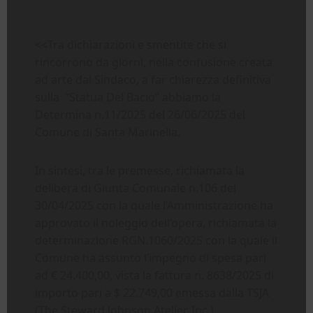
<<Tra dichiarazioni e smentite che si
rincorrono da giorni, nella confusione creata
ad arte dal Sindaco, a far chiarezza definitiva
sulla “Statua Del Bacio” abbiamo la
Determina n.11/2025 del 26/06/2025 del
Comune di Santa Marinella.
In sintesi, tra le premesse, richiamata la
delibera di Giunta Comunale n.106 del
30/04/2025 con la quale l’Amministrazione ha
approvato il noleggio dell’opera, richiamata la
determinazione RGN.1060/2025 con la quale il
Comune ha assunto l’impegno di spesa pari
ad € 24.400,00, vista la fattura n. 8638/2025 di
importo pari a $ 22.749,00 emessa dalla TSJA
(The Steward Johnson Atelier, Inc.),