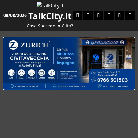
Vai
al
TalkCity.it
Facebook
Instagram
YouTube
Twitter
Email
Ente
08/08/2026
contenuto
Cosa Succede in Città?