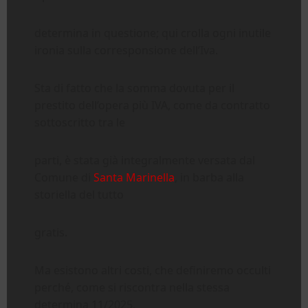
determina in questione; qui crolla ogni inutile
ironia sulla corresponsione dell’Iva.
Sta di fatto che la somma dovuta per il
prestito dell’opera più IVA, come da contratto
sottoscritto tra le
parti, è stata già integralmente versata dal
Comune di
Santa Marinella
, in barba alla
storiella del tutto
gratis.
Ma esistono altri costi, che definiremo occulti
perché, come si riscontra nella stessa
determina 11/2025,