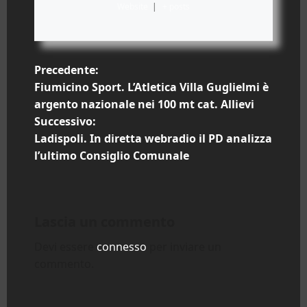
Website
|
+ posts
N
Precedente:
Fiumicino Sport. L’Atletica Villa Guglielmi è
a
argento nazionale nei 100 mt cat. Allievi
Successivo:
v
Ladispoli. In diretta webradio il PD analizza
i
l’ultimo Consiglio Comunale
g
a
Lascia un commento
z
Devi essere
connesso
per inviare un
commento.
i
o