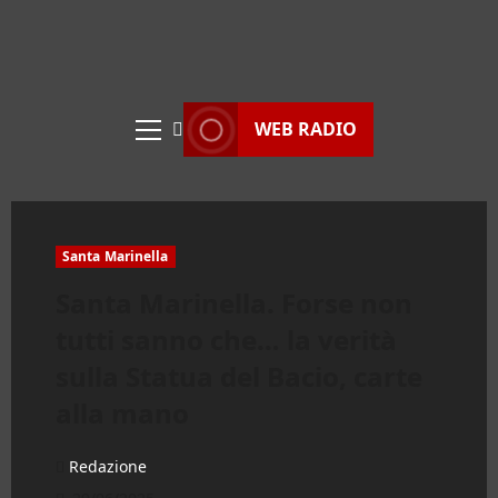
WEB RADIO
Menu
principale
Santa Marinella
Santa Marinella. Forse non
tutti sanno che… la verità
sulla Statua del Bacio, carte
alla mano
Redazione