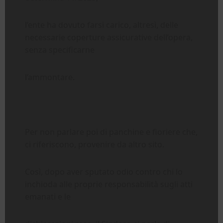
l’ente ha dovuto farsi carico, altresì, delle
necessarie coperture assicurative dell’opera,
senza specificarne
l’ammontare.
Per non parlare poi di panchine e fioriere che,
ci riferiscono, provenire da altro sito.
Così, dopo aver sputato odio contro chi lo
inchioda alle proprie responsabilità sugli atti
emanati e le