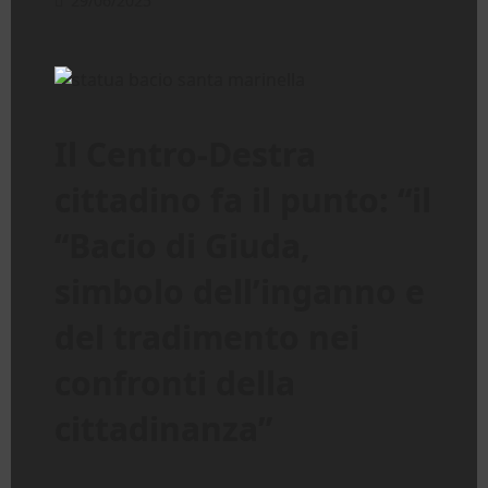
29/06/2025
Il Centro-Destra
cittadino fa il punto: “il
“Bacio di Giuda,
simbolo dell’inganno e
del tradimento nei
confronti della
cittadinanza”