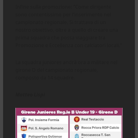
Infine sulla promozione: “Come dirigente
sono contentissimo per l’inserimento nel
campionato regionale. Si trattava di un
nostro obiettivo, oltre a quello di creare una
prima squadra che possa viaggiare tra
Promozione e Eccellenza con calciatori locali.”
La squadra juniores andrà ora a militare nel
girone D del campionato regionale,
composto da 14 squadre.
Matteo Lispi