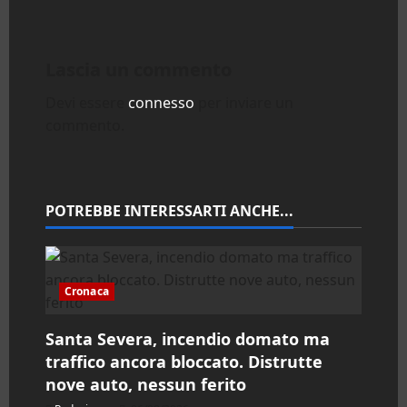
i
g
Lascia un commento
a
Devi essere
connesso
per inviare un
z
commento.
i
o
POTREBBE INTERESSARTI ANCHE...
n
e
Cronaca
a
Santa Severa, incendio domato ma
r
traffico ancora bloccato. Distrutte
nove auto, nessun ferito
t