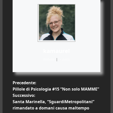
kamaurel
Website
|
+ posts
N
Precedente:
Pillole di Psicologia #15 “Non solo MAMME”
a
Successivo:
Santa Marinella, “SguardiMetropolitani”
v
rimandato a domani causa maltempo