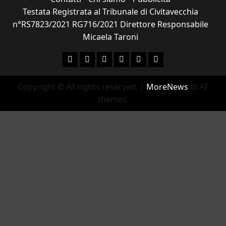
Testata Registrata al Tribunale di Civitavecchia
n°RS7823/2021 RG716/2021 Direttore Responsabile
Micaela Taroni
Facebook
Instagram
YouTube
Twitter
Email
Ente Parco Natural
Copyright © All rights reserved.
|
MoreNews
di AF
themes.