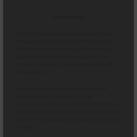
Luca Bacheca
Per il DS partecipare a questo prestigioso
campionato è un ringraziamento a mister
Bacheca per il lavoro degli ultimi anni e per
quanto volesse bene ai suoi ragazzi e la
categoria juniores, che ha sempre allenato
con passione.
Sulla promozione si è espresso anche il
vicepresidente Gramegna che ha
riconosciuto subito i meriti a mister Bacheca
che ha definito “una persona dal cuore d’oro
che finché ha potuto ha sempre lavorato sul
campo”.