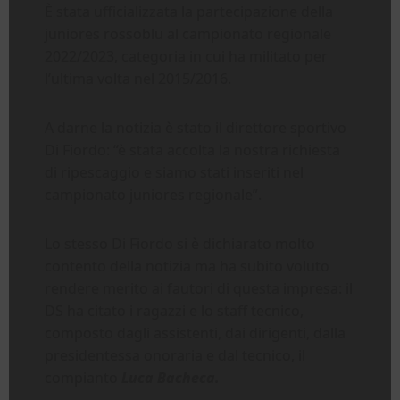
È stata ufficializzata la partecipazione della
juniores rossoblu al campionato regionale
2022/2023, categoria in cui ha militato per
l’ultima volta nel 2015/2016.
A darne la notizia è stato il direttore sportivo
Di Fiordo: “è stata accolta la nostra richiesta
di ripescaggio e siamo stati inseriti nel
campionato juniores regionale”.
Lo stesso Di Fiordo si è dichiarato molto
contento della notizia ma ha subito voluto
rendere merito ai fautori di questa impresa: il
DS ha citato i ragazzi e lo staff tecnico,
composto dagli assistenti, dai dirigenti, dalla
presidentessa onoraria e dal tecnico, il
compianto
Luca Bacheca.