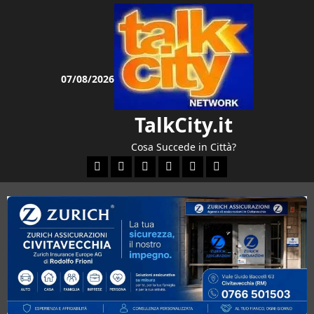
Vai
al
contenuto
07/08/2026
TalkCity.it
Cosa Succede in Città?
Facebook
Instagram
YouTube
Twitter
Email
Ente Parco Natural