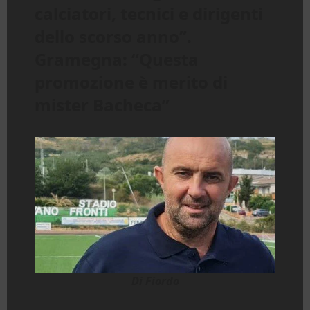
calciatori, tecnici e dirigenti
dello scorso anno”.
Gramegna: “Questa
promozione è merito di
mister Bacheca”
Di Fiordo