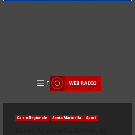
WEB RADIO
Menu
principale
Calcio Regionale
Santa Marinella
Sport
Santa Marinella Calcio, la