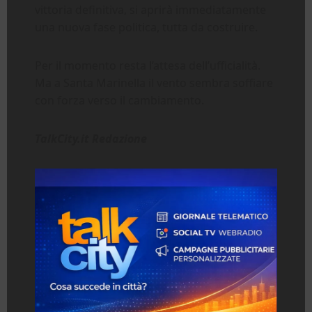
vittoria definitiva, si aprirà immediatamente
una nuova fase politica, tutta da costruire.
Per il momento resta l’attesa dell’ufficialità.
Ma a Santa Marinella il vento sembra soffiare
con forza verso il cambiamento.
TalkCity.it Redazione