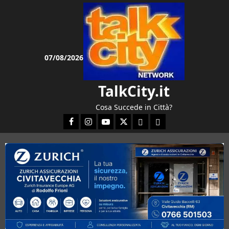
Vai
al
contenuto
07/08/2026
TalkCity.it
Cosa Succede in Città?
Facebook
Instagram
YouTube
Twitter
Email
Ente Parco Natura