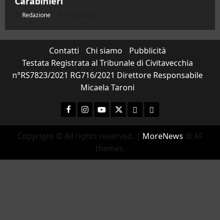
Carabinieri
Redazione
06/08/2026
Contatti
Chi siamo
Pubblicità
Testata Registrata al Tribunale di Civitavecchia
n°RS7823/2021 RG716/2021 Direttore Responsabile
Micaela Taroni
Facebook
Instagram
YouTube
Twitter
Email
Ente Parco Natura
Copyright © All rights reserved.
|
MoreNews
di AF
themes.