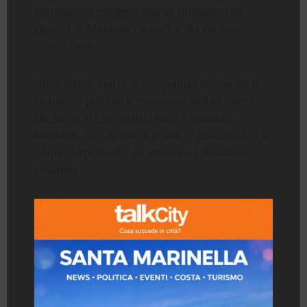
festeggiare maggiormente un’eventuale
vittoria di Manuelli c’è anche l’ex sindaco
Pietro Tidei.
Negli ultimi giorni di campagna elettorale il
sostegno politico e mediatico dell’ex primo
cittadino al candidato civico è apparso
evidente, con appelli e prese di posizione che
hanno contribuito ad animare il dibattito
cittadino.