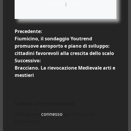
Website
|
+ posts
N
Precedente:
Fiumicino, il sondaggio Youtrend
a
promuove aeroporto e piano di sviluppo:
cittadini favorevoli alla crescita dello scalo
v
Successivo:
i
Bracciano. La rievocazione Medievale arti e
mestieri
g
a
Lascia un commento
z
Devi essere
connesso
per inviare un
i
commento.