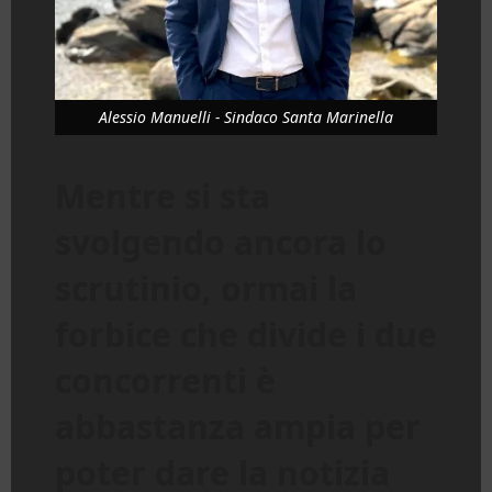
Alessio Manuelli - Sindaco Santa Marinella
Mentre si sta
svolgendo ancora lo
scrutinio, ormai la
forbice che divide i due
concorrenti è
abbastanza ampia per
poter dare la notizia