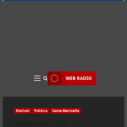
WEB RADIO
Menu
principale
Elezioni
Politica
Santa Marinella
Santa Marinella.