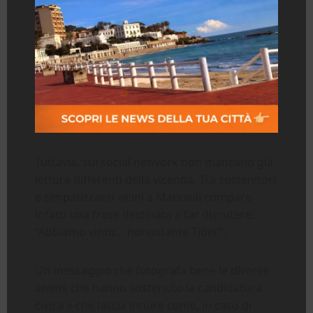
Tuttavia, sui social network non mancano già
letture differenti della vicenda. Tra sostenitori
e simpatizzanti vicini a Manuelli compare
infatti una frase destinata a far discutere:
“Abbiamo vinto… nonostante Tidei!”.
Un messaggio che fotografa bene le diverse
anime che hanno sostenuto la candidatura
civica e che lascia intuire come, in caso di