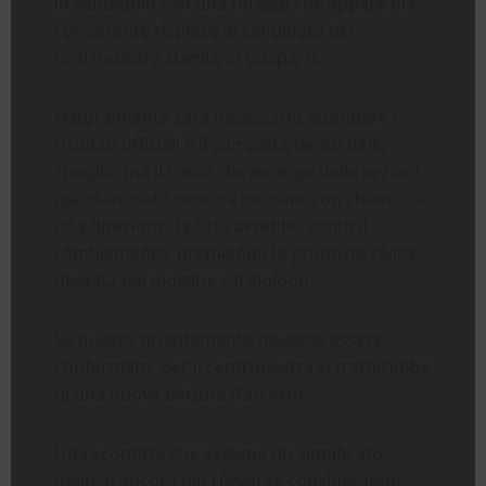
in vantaggio con una forbice che appare già
consistente rispetto al candidato del
centrodestra Damiano Gasparri.
Naturalmente sarà necessario attendere i
risultati ufficiali e il completamento dello
spoglio, ma il trend che emerge dalle sezioni
già esaminate sembra indicare con chiarezza
una direzione: la città avrebbe scelto il
cambiamento, premiando la proposta civica
guidata dal giovane cardiologo.
Se questo orientamento dovesse essere
confermato, per il centrodestra si tratterebbe
di una nuova battuta d’arresto.
Una sconfitta che assume un significato
politico ancora più rilevante considerando