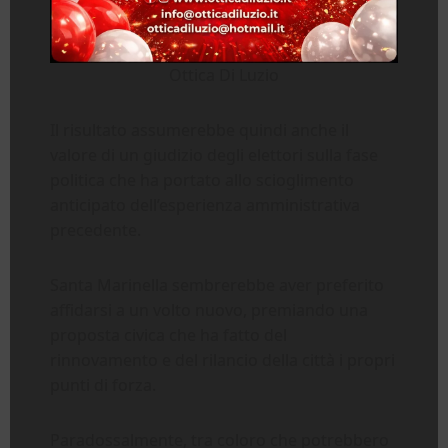
Ottica Di Luzio
Il risultato assumerebbe quindi anche il
valore di un giudizio degli elettori sulla fase
politica che ha portato allo scioglimento
anticipato dell’esperienza amministrativa
precedente.
Santa Marinella sembrerebbe aver preferito
affidarsi a un volto nuovo, premiando una
proposta civica che ha fatto del
rinnovamento e del rilancio della città i propri
punti di forza.
Paradossalmente, tra coloro che potrebbero