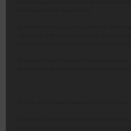
La sfida quest’anno è ancora più avvincente in
tra artisti normo dotati e non.
Si alterneranno sulla scena persone affette 
carrozzina, che oltre ad esibirsi in proprio, s
insomma un vero e proprio laboratorio come n
In questo Santa Marinella si mostra pioniera 
proporranno le loro composizioni al pubblico
Tutte le attività partiranno alle ore 21.30 per 
Il Sindaco Tidei e l’Assessore alle politiche s
unicamente una manifestazione volta a sensibil