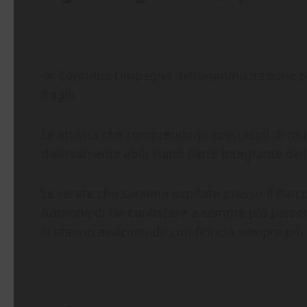
<< Continua l’impegno dell’amministrazione pe
fragili.
Le attività che comprendono spettacoli di mu
diversamente abili siano parte integrante della
Le serate che saranno ospitate presso il Parc
funzione di far conoscere a sempre più person
si stanno avvicinando con fiducia sempre più c