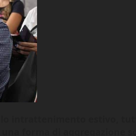
solo intrattenimento estivo, t
 una forma di aggregazione so