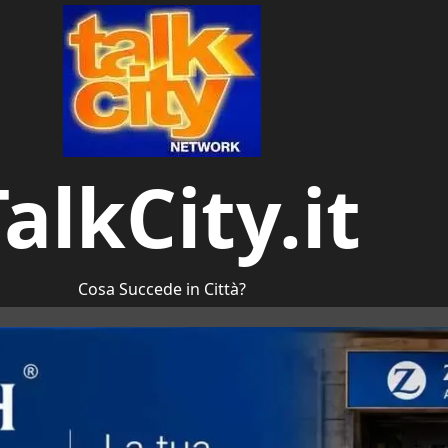
alkCity.it
Cosa Succede in Città?