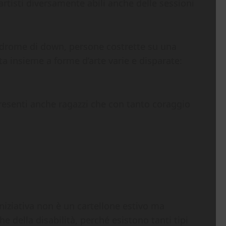
artisti diversamente abili anche delle sessioni
indrome di down, persone costrette su una
ita insieme a forme d’arte varie e disparate:
resenti anche ragazzi che con tanto coraggio
iniziativa non è un cartellone estivo ma
 della disabilità, perché esistono tanti tipi