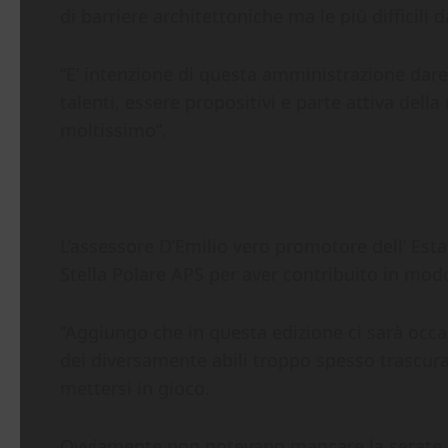
di barriere architettoniche ma le più difficili
“E’ intenzione di questa amministrazione dare a
talenti, essere propositivi e parte attiva de
moltissimo”.
L’assessore D’Emilio vero promotore dell’ Estat
Stella Polare APS per aver contribuito in modo
“Aggiungo che in questa edizione ci sarà occas
dei diversamente abili troppo spesso trascura
mettersi in gioco.
Ovviamente non potevano mancare la serate di