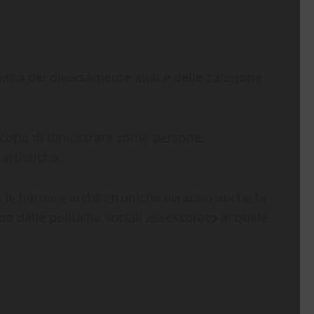
altà dei diversamente abili e delle categorie
 scopo di dimostrare come persone
artistiche.
 le barriere architettoniche avranno anche la
 dalle politiche sociali assessorato al quale