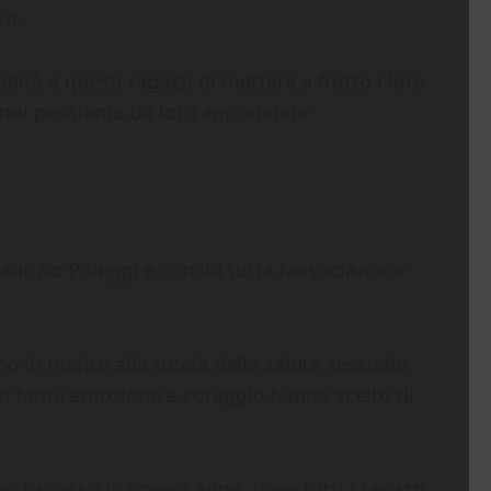
zi.
lità a questi ragazzi di mettere a frutto i loro
 e noi possiamo da loro apprendere
aurizio Poleggi e con lui tutta l’associazione
o in merito alla tutela della salute sessuale
con tanta emozione e coraggio hanno scelto di
riscosso lo scorso anno, dove tutti i ragazzi