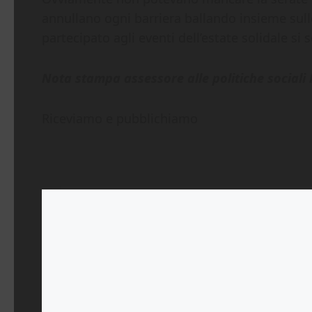
annullano ogni barriera ballando insieme sull
partecipato agli eventi dell’estate solidale si
Nota stampa assessore alle politiche sociali P
Riceviamo e pubblichiamo