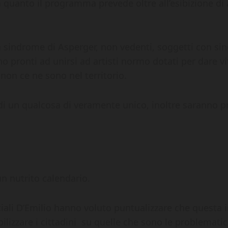
 quanto il programma prevede oltre all’esibizione di 
da sindrome di Asperger, non vedenti, soggetti con s
ono pronti ad unirsi ad artisti normo dotati per dare v
on ce ne sono nel territorio.
di un qualcosa di veramente unico, inoltre saranno p
.
un nutrito calendario.
ociali D’Emilio hanno voluto puntualizzare che questa 
izzare i cittadini su quelle che sono le problematiche