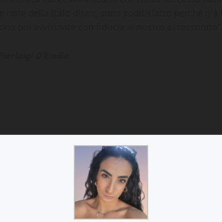
e note della Italo disco, sono soddisfatto perché gi
 sono poi avvicinate con fiducia al nostro assessorato”
ierluigi D’Emilio