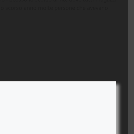
à lo scorso anno molte persone che avevano
.