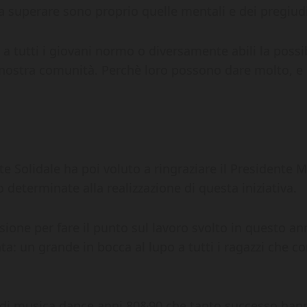
 da superare sono proprio quelle mentali e dei pregiudi
 tutti i giovani normo o diversamente abili la possibi
lla nostra comunità. Perchè loro possono dare molto,
e Solidale ha poi voluto a ringraziare il Presidente M
 determinate alla realizzazione di questa iniziativa.
ione per fare il punto sul lavoro svolto in questo ann
ta: un grande in bocca al lupo a tutti i ragazzi che 
 musica dance anni 80&90 che tanto successo hanno 