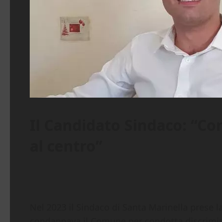
Il Candidato Sindaco: “Cont
al centro”
Nel 2023 il Sindaco di Santa Marinella prese la
condannava il Comune per condotta discriminat