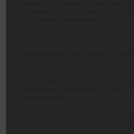
esponendoli tutti al possibile danno erarial
risarcimento di 50 euro al giorno fino alla co
fondi comunali a Daniele Renda.
La pretesa di avere subito “garanzia” e confer
impedì.
Ma si è glissato sulla evidente incoerenza, vis
di opposizione in consiglio che, nel caso, sa b
la sua decisione?)
Sono giochetti politici, finalizzati al posizion
partitica cui interessa molto poco di Santa M