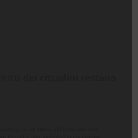
ritti dei cittadini restano
o avverso la sentenza del tribunale che
guito della denuncia dell’Associazione