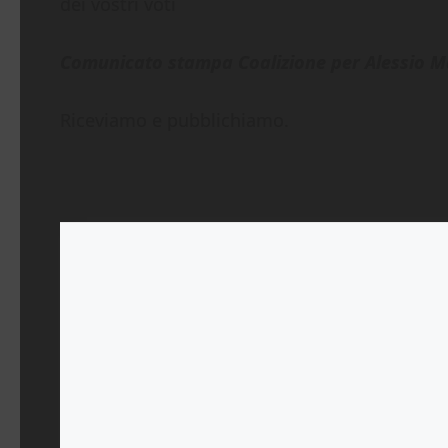
dei vostri voti
Comunicato stampa Coalizione per Alessio M
Riceviamo e pubblichiamo.