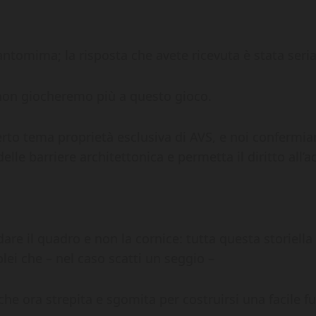
tomima; la risposta che avete ricevuta è stata seria 
non giocheremo più a questo gioco.
 è certo tema proprietà esclusiva di AVS, e noi confer
lle barriere architettonica e permetta il diritto all’ac
are il quadro e non la cornice: tutta questa storiella 
lei che – nel caso scatti un seggio –
che ora strepita e sgomita per costruirsi una facile f