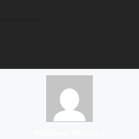
anuelli Sindaco
Redazione TalkCity.it