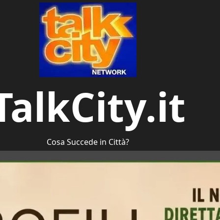
TalkCity.it
Cosa Succede in Città?