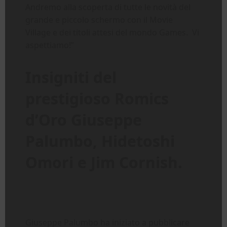
Andremo alla scoperta di tutte le novità del
grande e piccolo schermo con il Movie
Village e dei titoli attesi del mondo Games. Vi
aspettiamo!”
Insigniti del
prestigioso Romics
d’Oro Giuseppe
Palumbo, Hidetoshi
Omori e Jim Cornish.
Giuseppe Palumbo ha iniziato a pubblicare