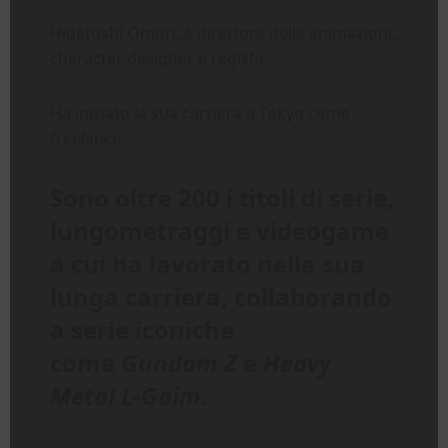
Hidetoshi Omori, è direttore delle animazioni,
character designer e regista.
Ha iniziato la sua carriera a Tokyo come
freelance.
Sono oltre 200 i titoli di serie,
lungometraggi e videogame
a cui ha lavorato nella sua
lunga carriera, collaborando
a serie iconiche
come
Gundam Z
e
Heavy
Metal L-Gaim
.