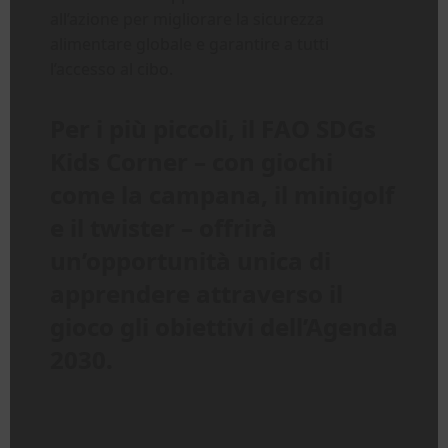
all’azione per migliorare la sicurezza
alimentare globale e garantire a tutti
l’accesso al cibo.
Per i più piccoli, il FAO SDGs
Kids Corner – con giochi
come la campana, il minigolf
e il twister – offrirà
un’opportunità unica di
apprendere attraverso il
gioco gli obiettivi dell’Agenda
2030.