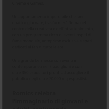
Cinema e Games.
Un appuntamento imperdibile che, per
quattro giornate, trasformerà Roma nel
centro della creatività e dell’intrattenimento,
con un programma ricco di eventi, ospiti di
fama mondiale, anteprime esclusive e spazi
dedicati ai fan di tutte le età.
Una grande kermesse con eventi in
contemporanea nei 5 padiglioni e con
oltre 350 espositori pronti ad accogliere il
pubblico negli oltre 70.000 mq espositivi.
Romics celebra
l’immaginario di giovani e