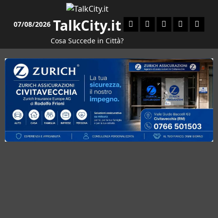
Vai
al
TalkCity.it
Facebook
Instagram
YouTube
Twitter
Email
07/08/2026
contenuto
Cosa Succede in Città?