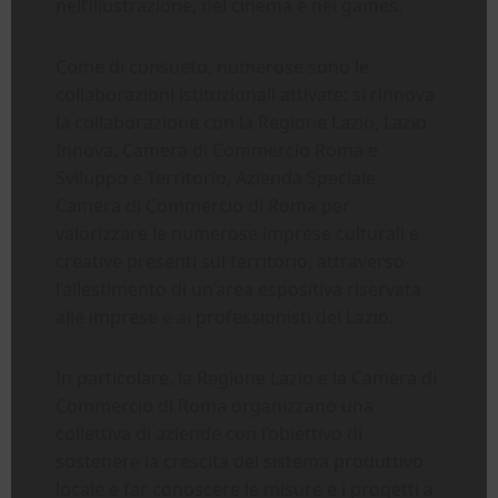
nell’illustrazione, nel cinema e nei games.
Come di consueto, numerose sono le
collaborazioni istituzionali attivate: si rinnova
la collaborazione con la Regione Lazio, Lazio
Innova, Camera di Commercio Roma e
Sviluppo e Territorio, Azienda Speciale
Camera di Commercio di Roma per
valorizzare le numerose imprese culturali e
creative presenti sul territorio, attraverso
l’allestimento di un’area espositiva riservata
alle imprese e ai professionisti del Lazio.
In particolare, la Regione Lazio e la Camera di
Commercio di Roma organizzano una
collettiva di aziende con l’obiettivo di
sostenere la crescita del sistema produttivo
locale e far conoscere le misure e i progetti a