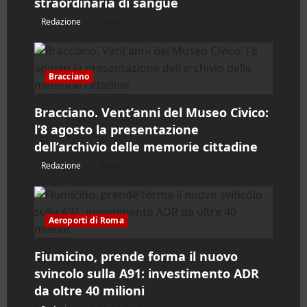
straordinaria di sangue
t
Redazione
06/08/2026
i
c
Bracciano
o
Bracciano. Vent’anni del Museo Civico:
l’8 agosto la presentazione
l
dell’archivio delle memorie cittadine
o
Redazione
06/08/2026
Aeroporti di Roma
Fiumicino, prende forma il nuovo
svincolo sulla A91: investimento ADR
da oltre 40 milioni