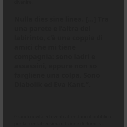
divenire.
Nulla dies sine linea. […] Tra
una parete e l’altra del
labirinto, c’è una coppia di
amici che mi tiene
compagnia: sono ladri e
assassini, eppure non so
fargliene una colpa. Sono
Diabolik ed Eva Kant.”.
Grandi novità ed eventi attendono il pubblico
per la trentatreesima edizione di Romics –