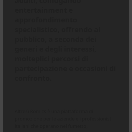
adulti, coniugando
entertainment e
approfondimento
specialistico, offrendo al
pubblico, a seconda dei
generi e degli interessi,
molteplici percorsi di
partecipazione e occasioni di
confronto.
Altresì Romics è una piattaforma di
promozione per le aziende e i professionisti
italiani che operano nel fumetto,