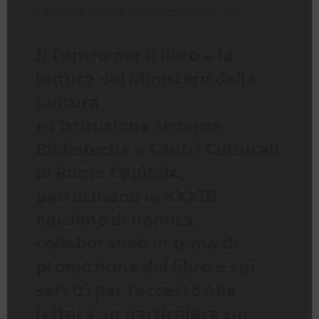
supporto attivati dall’Amministrazione.
Il Centro per il libro e la
lettura del Ministero della
Cultura
e l’Istituzione Sistema
Biblioteche e Centri Culturali
di Roma Capitale,
patrocinano la XXXIII
edizione di Romics,
collaborando in tema di
promozione del libro e sui
servizi per l’accesso alla
lettura, in particolare sui