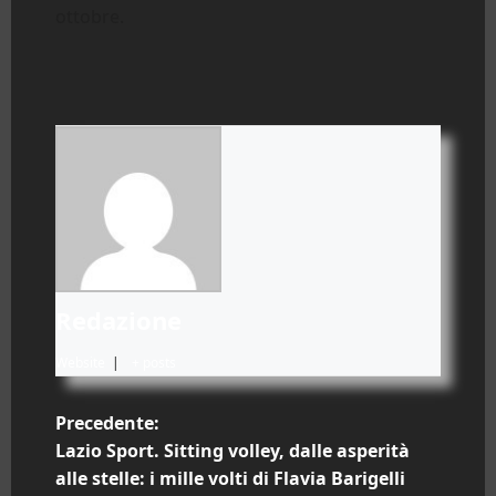
ottobre.
Redazione
Website
|
+ posts
N
Precedente:
Lazio Sport. Sitting volley, dalle asperità
a
alle stelle: i mille volti di Flavia Barigelli