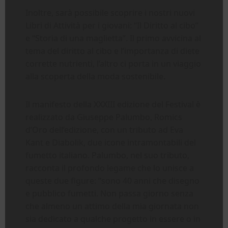
Inoltre, sarà possibile scoprire i nostri nuovi
Libri di Attività per i giovani: “Il Diritto al cibo”
e “Storia di una maglietta”. Il primo avvicina al
tema del diritto al cibo e l’importanza di diete
corrette nutrienti, l’altro ci porta in un viaggio
alla scoperta della moda sostenibile.
Il manifesto della XXXIII edizione del Festival è
realizzato da Giuseppe Palumbo, Romics
d’Oro dell’edizione, con un tributo ad Eva
Kant e Diabolik, due icone intramontabili del
fumetto italiano. Palumbo, nel suo tributo,
racconta il profondo legame che lo unisce a
queste due figure: “sono 40 anni che disegno
e pubblico fumetti. Non passa giorno senza
che almeno un attimo della mia giornata non
sia dedicato a qualche progetto in essere o in