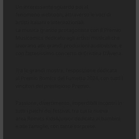
Un interessante sguardo poi al
fenomeno webtoon, attraverso le voci di
artisti italiani e internazionali.
La musica grande protagonista con il Premio
Musicomics dedicato agli artisti musicali che
lavorano alle grandi produzioni audiovisive, e
con l’attesissimo concerto di Cristina D’Avena.
Tra le grandi mostre, l’esposizione dedicata
al Premio Romics del Fumetto 2024, con tutti i
vincitori del prestigioso Premio.
Passione, divertimento, imperdibili incontri in
tutti i palchi del festival, tra cui la nuova
area Romics Kids&Junior dedicata ai bambini
e alle famiglie, con tante sorprese.