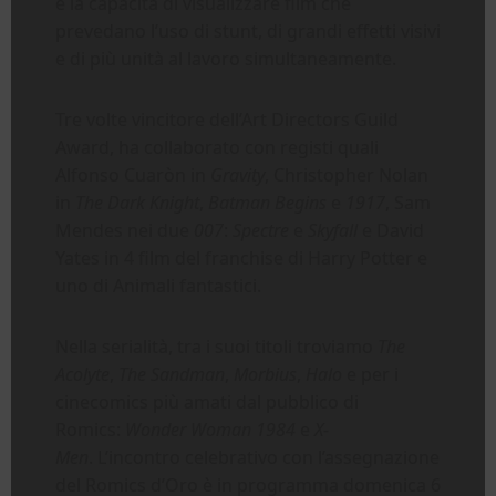
è la capacità di visualizzare film che
prevedano l’uso di stunt, di grandi effetti visivi
e di più unità al lavoro simultaneamente.
Tre volte vincitore dell’Art Directors Guild
Award, ha collaborato con registi quali
Alfonso Cuaròn in
Gravity
, Christopher Nolan
in
The Dark Knight
,
Batman Begins
e
1917
, Sam
Mendes nei due
007
:
Spectre
e
Skyfall
e David
Yates in 4 film del franchise di Harry Potter e
uno di Animali fantastici.
Nella serialità, tra i suoi titoli troviamo
The
Acolyte
,
The Sandman
,
Morbius
,
Halo
e per i
cinecomics più amati dal pubblico di
Romics:
Wonder Woman 1984
e
X-
Men
. L’incontro celebrativo con l’assegnazione
del Romics d’Oro è in programma domenica 6