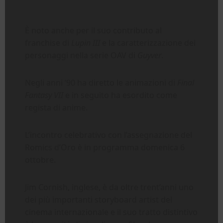
È noto anche per il suo contributo al
franchise di
Lupin III
e la caratterizzazione dei
personaggi nella serie OAV di
Guyver
.
Negli anni ’90 ha diretto le animazioni di
Final
Fantasy VII
e in seguito ha esordito come
regista di anime.
L’incontro celebrativo con l’assegnazione del
Romics d’Oro è in programma domenica 6
ottobre.
Jim Cornish, inglese, è da oltre trent’anni uno
dei più importanti storyboard artist del
cinema internazionale e il suo tratto distintivo