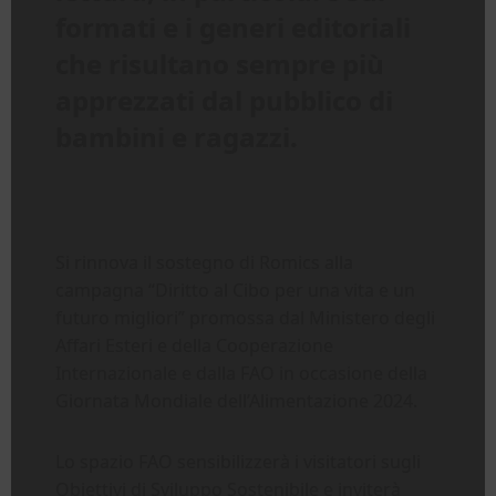
formati e i generi editoriali
che risultano sempre più
apprezzati dal pubblico di
bambini e ragazzi.
Si rinnova il sostegno di Romics alla
campagna “Diritto al Cibo per una vita e un
futuro migliori” promossa dal Ministero degli
Affari Esteri e della Cooperazione
Internazionale e dalla FAO in occasione della
Giornata Mondiale dell’Alimentazione 2024.
Lo spazio FAO sensibilizzerà i visitatori sugli
Obiettivi di Sviluppo Sostenibile e inviterà