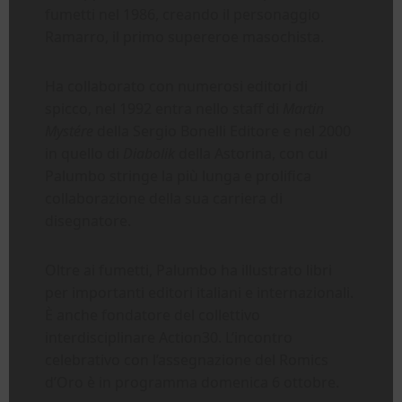
fumetti nel 1986, creando il personaggio
Ramarro, il primo supereroe masochista.
Ha collaborato con numerosi editori di
spicco, nel 1992 entra nello staff di
Martin
Mystére
della Sergio Bonelli Editore e nel 2000
in quello di
Diabolik
della Astorina, con cui
Palumbo stringe la più lunga e prolifica
collaborazione della sua carriera di
disegnatore.
Oltre ai fumetti, Palumbo ha illustrato libri
per importanti editori italiani e internazionali.
È anche fondatore del collettivo
interdisciplinare Action30. L’incontro
celebrativo con l’assegnazione del Romics
d’Oro è in programma domenica 6 ottobre.