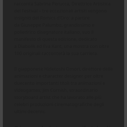
racconta Sabrina Perucca, Direttrice Artistica
del Festival – tre eccezionali artisti vengono
insigniti del Romics d’Oro: a partire
da Giuseppe Palumbo, grandissimo e
poliedrico disegnatore italiano, suo il
manifesto di questa edizione, dedicato
a Diabolik ed Eva Kant, una mostra con oltre
100 originali racconterà la sua carriera.
Il giapponese Hidetoshi Omori, direttore delle
animazioni e character designer per oltre
duecento importanti titoli tra animazioni e
videogames; Jim Cornish, straordinario
storyboard artist che ha lavorato alle più
celebri produzioni cinematografiche degli
ultimi decenni.