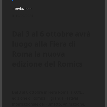
Redazione
19/09/2024
Dal 3 al 6 ottobre avrà
luogo alla Fiera di
Roma la nuova
edizione del Romics
Dal 3 al 6 ottobre in Fiera Roma la XXXIII
edizione di Romics, il grande Festival
Internazionale del Fumetto, Animazione,