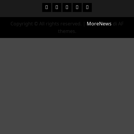
Facebook
Instagram
YouTube
Twitter
Email
Copyright © All rights reserved.
|
MoreNews
di AF
themes.