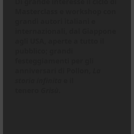
Di grande interesse il ciclo di
Masterclass e workshop con
grandi autori italiani e
internazionali, dal Giappone
agli USA, aperte a tutto il
pubblico; grandi
festeggiamenti per gli
anniversari di Pollon,
La
storia infinita
e il
tenero
Grisù
.