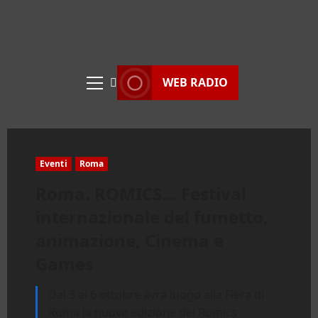
WEB RADIO
Menu
principale
Eventi
Roma
Roma. ROMICS… Festival
internazionale del fumetto,
animazione, Cinema e
Games
Dal 3 al 6 ottobre avrà luogo alla Fiera di
Roma la nuova edizione del Romics