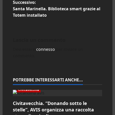
Successivo:
v
Santa Marinella. Biblioteca smart grazie al
i
Totem installato
g
a
Lascia un commento
z
Devi essere
connesso
per inviare un
commento.
i
o
n
POTREBBE INTERESSARTI ANCHE...
e
Civitavecchia
a
Civitavecchia. “Donando sotto le
stelle”, AVIS organizza una raccolta
r