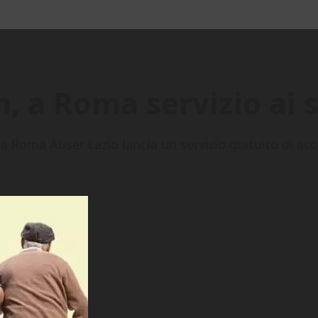
 a Roma servizio ai s
 a Roma Auser Lazio lancia un servizio gratuito di ac