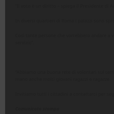
“Il voto è un diritto – spiega il Presidente di
In diversi quartieri di Roma i palazzi sono spr
Così tante persone che vorrebbero andare a v
servizio”.
“Abbiamo una buona rete di volontari sul territ
mano anche molti giovani ragazzi e ragazze.
Invitiamo tutti i cittadini a contattarci per s
Comunicato stampa