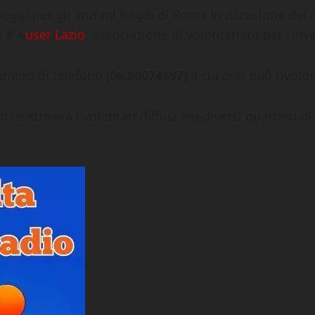
ggi per gli anziani fragili di Roma in occasione dei 
o è A
user Lazio
, associazione di volontariato per l’in
umero di telefono (
06.80074597
) a cui ci si può rivolg
i e attiverà i volontari diffusi nei diversi quartieri