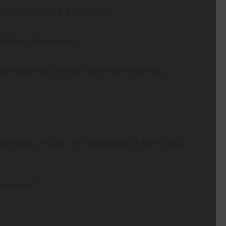
 possibilità di esercitarlo.
rivi di collegamenti.
to abbiamo pensato di attivare questo
ervizio si sono resi disponibili a darci una
tervento”.