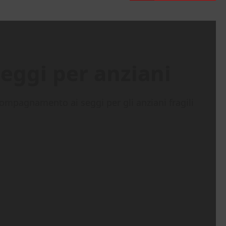
eggi per anziani
compagnamento ai seggi per gli anziani fragili