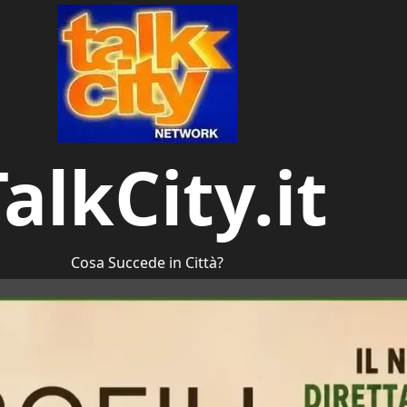
alkCity.it
Cosa Succede in Città?