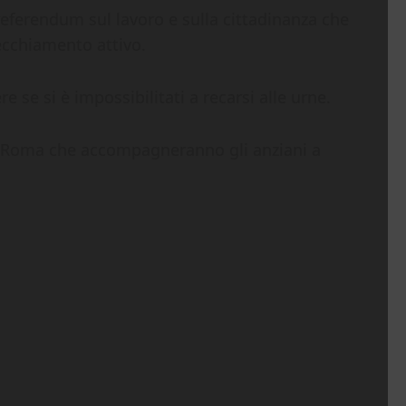
referendum sul lavoro e sulla cittadinanza che
vecchiamento attivo.
ere se si è impossibilitati a recarsi alle urne.
 di Roma che accompagneranno gli anziani a