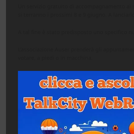
Un servizio gratuito di accompagnamento ai se
si terranno i prossimi 8 e 9 giugno. A lanciarl
A tal fine è stato predisposto uno specifico n
L’associazione Auser prenderà gli appuntament
votare, a piedi o in macchina.