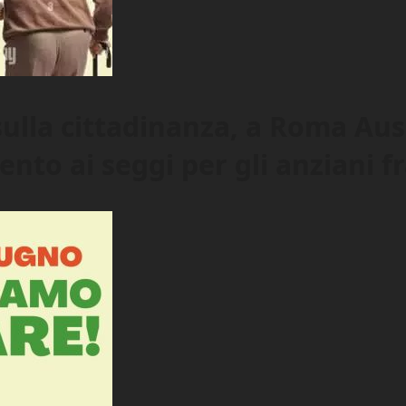
ulla cittadinanza, a Roma Ause
to ai seggi per gli anziani fr