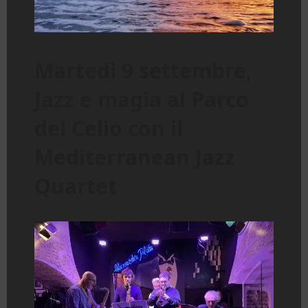
Martedì 9 settembre,
Jazz e magia al Parco
del Celio con il
Mediterranean Jazz
Quartet