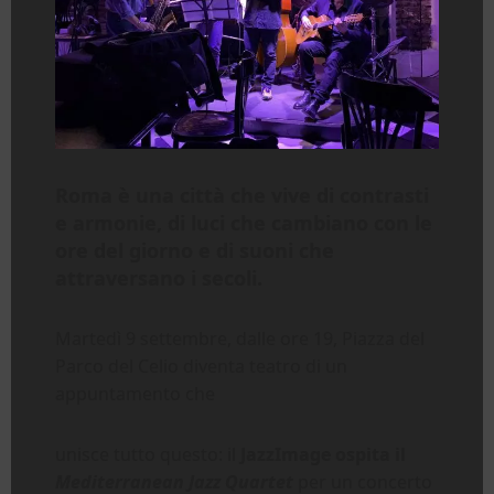
Roma
è una città che vive di contrasti
e armonie, di luci che cambiano con le
ore del giorno e di suoni che
attraversano i secoli.
Martedì 9 settembre, dalle ore 19, Piazza del
Parco del Celio diventa teatro di un
appuntamento che
unisce tutto questo: il
JazzImage ospita il
Mediterranean Jazz Quartet
per un concerto