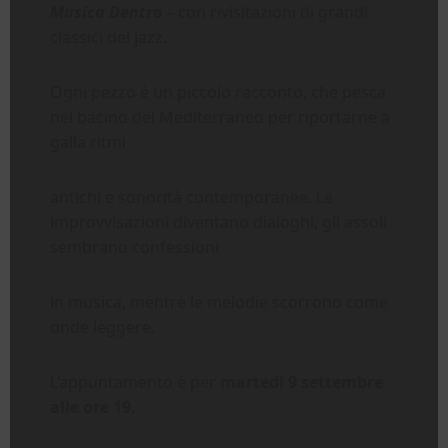
Musica Dentro
– con rivisitazioni di grandi
classici del jazz.
Ogni pezzo è un piccolo racconto, che pesca
nel bacino del Mediterraneo per riportarne a
galla ritmi
antichi e sonorità contemporanee. Le
improvvisazioni diventano dialoghi, gli assoli
sembrano confessioni
in musica, mentre le melodie scorrono come
onde leggere.
L’appuntamento è per
martedì 9 settembre
alle ore 19.