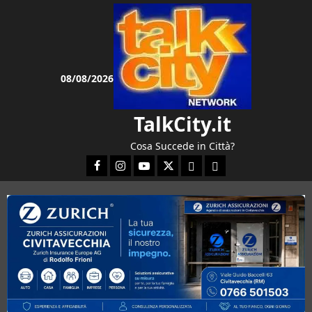
Vai
al
contenuto
08/08/2026
TalkCity.it
Cosa Succede in Città?
Facebook
Instagram
YouTube
Twitter
Email
Ente Parco Natura