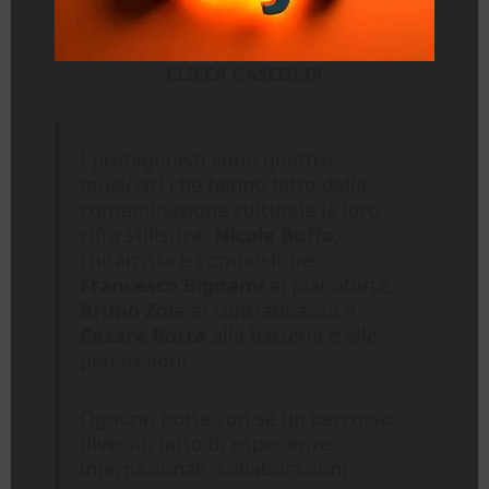
CLICCA E ASCOLTA
I protagonisti sono quattro
musicisti che hanno fatto della
contaminazione culturale la loro
cifra stilistica.
Nicola Buffa,
chitarrista e compositore,
Francesco Bignami
al pianoforte,
Bruno Zoia
al contrabbasso e
Cesare Botta
alla batteria e alle
percussioni.
Ognuno porta con sé un percorso
diverso, fatto di esperienze
internazionali, collaborazioni