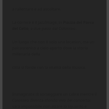
a rallentare e ad ascoltare.
La cornice è il JazzImage, in
Piazza del Parco
del Celio
, a due passi dal Colosseo.
Un luogo che non è solo una location, ma un
palcoscenico a cielo aperto dove la storia
millenaria della
città si fonde con la vitalità della musica.
Immaginate di sorseggiare un calice mentre il
Colosseo diventa sfondo vivo del concerto:
sarà impossibile non alzare lo sguardo e