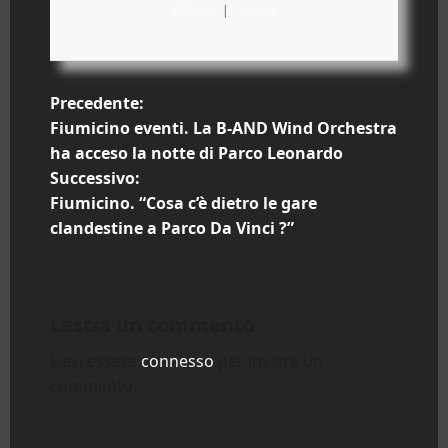
Website
|
+ posts
N
Precedente:
Fiumicino eventi. La B-AND Wind Orchestra
a
ha acceso la notte di Parco Leonardo
Successivo:
v
Fiumicino. “Cosa c’è dietro le gare
i
clandestine a Parco Da Vinci ?”
g
a
Lascia un commento
z
Devi essere
connesso
per inviare un
commento.
i
o