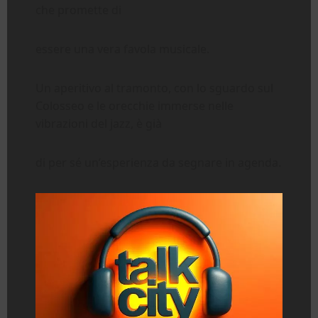
che promette di
essere una vera favola musicale.
Un aperitivo al tramonto, con lo sguardo sul
Colosseo e le orecchie immerse nelle
vibrazioni del jazz, è già
di per sé un’esperienza da segnare in agenda.