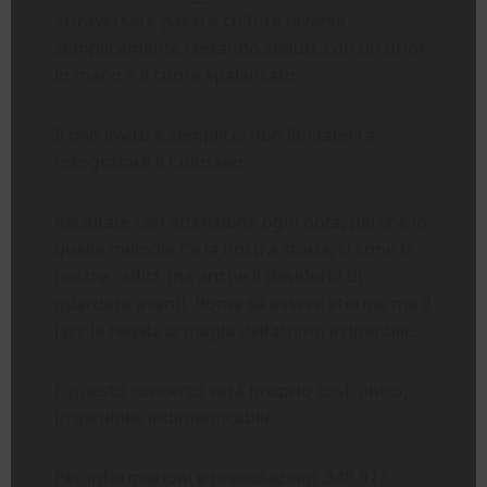
attraversare paesi e culture diverse
semplicemente restando seduti, con un drink
in mano e il cuore spalancato.
Il mio invito è semplice: non limitatevi a
fotografare il Colosseo.
Ascoltate con attenzione ogni nota, perché in
quelle melodie c’è la nostra storia, ci sono le
nostre radici, ma anche il desiderio di
guardare avanti. Roma sa essere eterna, ma il
jazz le regala la magia dell’attimo irripetibile.
E questo concerto sarà proprio così: unico,
irripetibile, indimenticabile.
Per informazioni e prenotazioni: 349 977