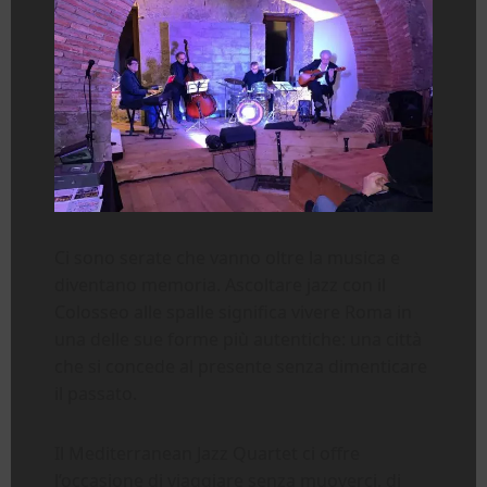
Ci sono serate che vanno oltre la musica e
diventano memoria. Ascoltare jazz con il
Colosseo alle spalle significa vivere Roma in
una delle sue forme più autentiche: una città
che si concede al presente senza dimenticare
il passato.
Il Mediterranean Jazz Quartet ci offre
l’occasione di viaggiare senza muoverci, di