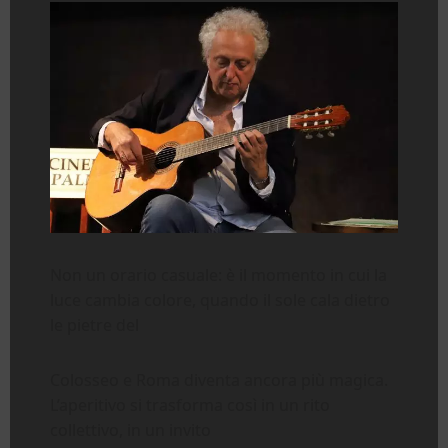
Non un orario casuale: è il momento in cui la
luce cambia colore, quando il sole cala dietro
le pietre del
Colosseo e Roma diventa ancora più magica.
L’aperitivo si trasforma così in un rito
collettivo, in un invito