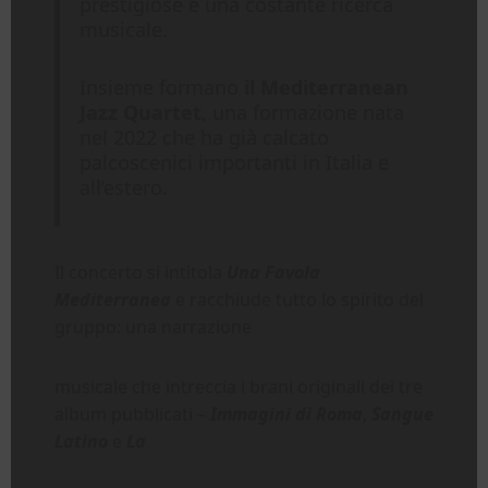
prestigiose e una costante ricerca
musicale.
Insieme formano
il Mediterranean
Jazz Quartet
, una formazione nata
nel 2022 che ha già calcato
palcoscenici importanti in Italia e
all’estero.
Il concerto si intitola
Una Favola
Mediterranea
e racchiude tutto lo spirito del
gruppo: una narrazione
musicale che intreccia i brani originali dei tre
album pubblicati –
Immagini di Roma
,
Sangue
Latino
e
La