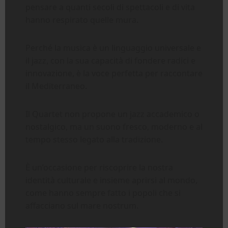
pensare a quanti secoli di spettacoli e di vita
hanno respirato quelle mura.
Perché la musica è un linguaggio universale e
il jazz, con la sua capacità di fondere radici e
innovazione, è la voce perfetta per raccontare
il Mediterraneo.
Il Quartet non propone un jazz accademico o
nostalgico, ma un suono fresco, moderno e al
tempo stesso legato alla tradizione.
È un’occasione per riscoprire la nostra
identità culturale e insieme aprirsi al mondo,
come hanno sempre fatto i popoli che si
affacciano sul mare nostrum.