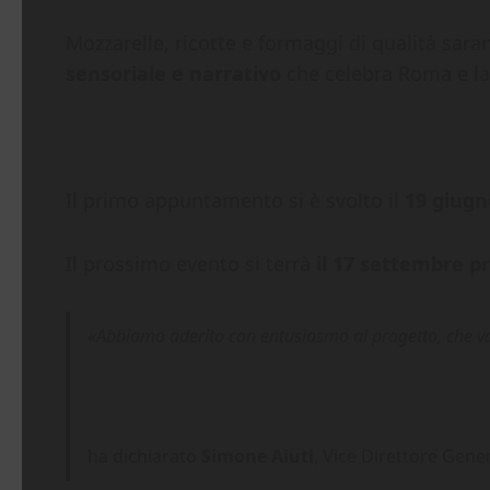
Mozzarelle, ricotte e formaggi di qualità sarann
sensoriale e narrativo
che celebra Roma e la
Il primo appuntamento si è svolto il
19 giugno
Il prossimo evento si terrà
il 17 settembre p
«Abbiamo aderito con entusiasmo al progetto, che val
ha dichiarato
Simone Aiuti
, Vice Direttore Gener