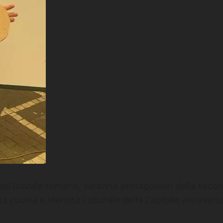
 del litorale romano, saranno protagonisti della seco
a cucina e identità culturale della Capitale attraver