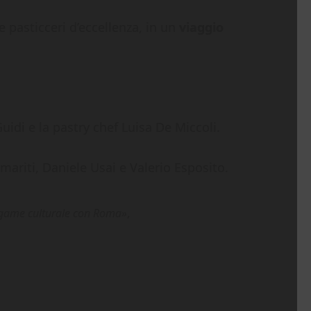
 e pasticceri d’eccellenza, in un
viaggio
uidi e la pastry chef Luisa De Miccoli.
mariti, Daniele Usai e Valerio Esposito.
 legame culturale con Roma»
,