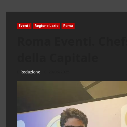
Eventi
Regione Lazio
Roma
Roma Eventi. Chefs
della Capitale
Redazione
20/06/2025