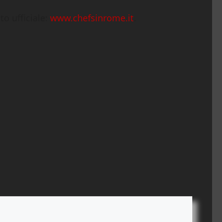
to ufficiale:
www.chefsinrome.it
.