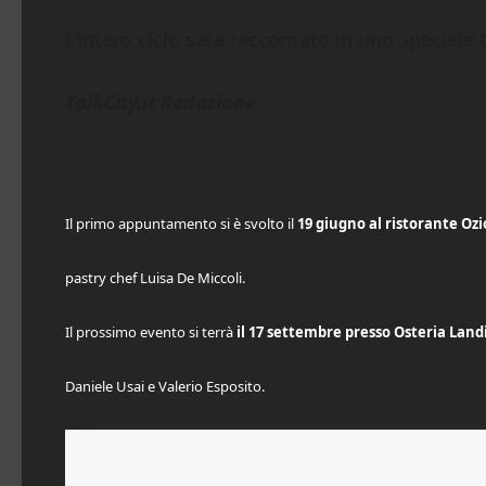
L’intero ciclo sarà raccontato in uno speciale 
TalkCity.it Redazione
Il primo appuntamento si è svolto il
19 giugno al ristorante Ozio
pastry chef Luisa De Miccoli.
Il prossimo evento si terrà
il 17 settembre presso Osteria Land
Daniele Usai e Valerio Esposito.