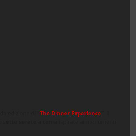
nda edizione di
“
The Dinner Experience
”
, il
so
sette serate a tema
ispirate ai monumenti