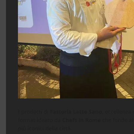
I prodotti di
Fattoria Latte Sano
, eccellenza
format ideato da
Chefs in Rome
che fonde alt
più iconici della città.