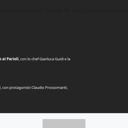
televisivo a cura di
Canale 10
. Maggiori dettagli sul si
 ai Parioli
, con lo chef Gianluca Guidi e la
i
, con protagonisti Claudio Prossomariti,