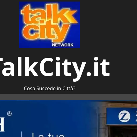
alkCity.it
Cosa Succede in Città?