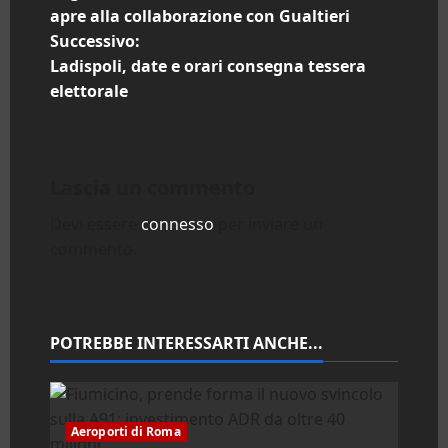
a
apre alla collaborazione con Gualtieri
Successivo:
v
Ladispoli, date e orari consegna tessera
i
elettorale
g
a
Lascia un commento
z
Devi essere
connesso
per inviare un
commento.
i
o
n
POTREBBE INTERESSARTI ANCHE...
e
a
Aeroporti di Roma