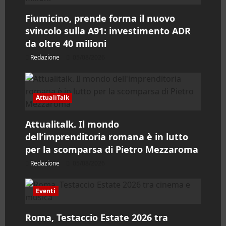
r
Fiumicino, prende forma il nuovo
svincolo sulla A91: investimento ADR
t
da oltre 40 milioni
i
Redazione
05/08/2026
c
o
AttualiTalk
l
Attualitalk. Il mondo
dell’imprenditoria romana è in lutto
o
per la scomparsa di Pietro Mezzaroma
Redazione
05/08/2026
Eventi
Roma, Testaccio Estate 2026 tra