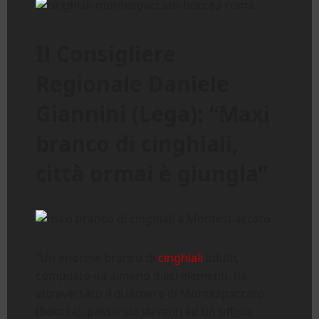
Il Consigliere
Regionale Daniele
Giannini (Lega): “Maxi
branco di cinghiali,
città ormai è giungla”
“Un enorme branco di
cinghiali
adulti,
composto da almeno dieci elementi, ha
attraversato il quartiere di Montespaccato
(Boccea), passando davanti ad un ufficio