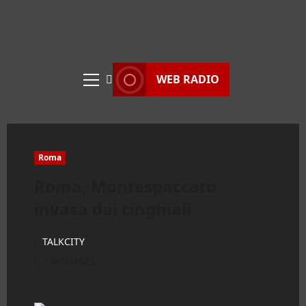
WEB RADIO
Menu
principale
Roma
Roma, Montespaccato
invasa dai cinghiali
TALKCITY
19/01/2023