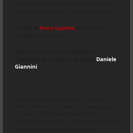
postale e non lontano dall’ingresso di alcune
scuole, in pieno orario di entrata dei bambini.
La città di
Roma Capitale
ormai è una
giungla a cielo aperto”.
Così in una nota il consigliere
regionale del Lazio della Lega,
Daniele
Giannini
.
“Diversi residenti preoccupati – prosegue – ci
hanno inviato foto e video che ritraevano gli
ungulati, tutti di grosse dimensioni e in
marcia a forte velocità, transitare attorno alle
otto del mattino su via di Vallelunga.