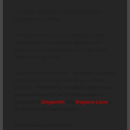
Una delle strade principali del popoloso
quartiere di periferia.
Ormai la città è invasa e questi pericolosi
avvistamenti non sono più all’ordine del
giorno, ma si manifestano anche più volte
nella stessa giornata.
Quello cui siamo dinanzi –
conclude Giannini
– testimonia ancora di più, se ve ne fosse
bisogno, il
fallimento completo delle tanto
annunciate politiche di contenimento
cinghiali di
Zingaretti
alla
Regione Lazio
e
di Gualtieri al Campidoglio”.
Riceviamo e pubblichiamo