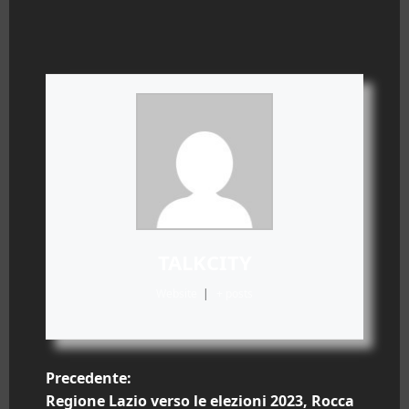
TALKCITY
Website
|
+ posts
N
Precedente:
Regione Lazio verso le elezioni 2023, Rocca