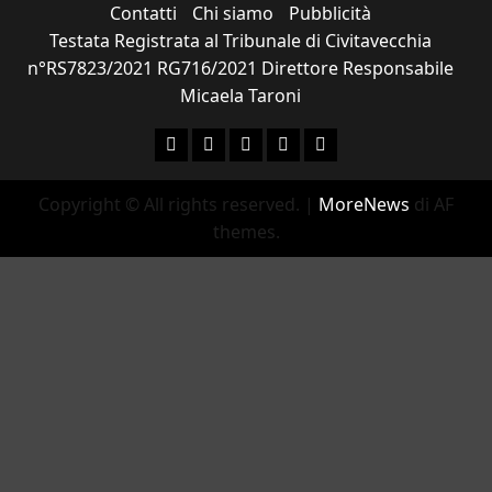
Contatti
Chi siamo
Pubblicità
Testata Registrata al Tribunale di Civitavecchia
n°RS7823/2021 RG716/2021 Direttore Responsabile
Micaela Taroni
Facebook
Instagram
YouTube
Twitter
Email
Copyright © All rights reserved.
|
MoreNews
di AF
themes.