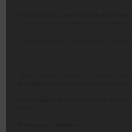
“Non condivido la scelta politica di Città Metro
Montecelio nei pressi della Riserva Naturale d
Lo dichiara Valerio Novelli, Presidente della
“Ricordo che con il lavoro emendativo e normat
presupposti per l’installazione del traliccio 
Pieno sostegno all’amministrazione comunale 
Novelli.
Riceviamo e pubblichiamo