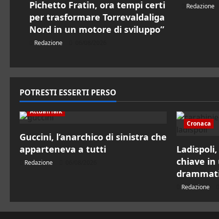
t
Pichetto Fratin, ora tempi certi
Redazione
per trasformare Torrevaldaliga
i
Nord in un motore di sviluppo”
c
Redazione
06/08/2026
o
l
POTRESTI ESSERTI PERSO
o
AttualiTalk
Cronaca
Guccini, l’anarchico di sinistra che
apparteneva a tutti
Ladispoli
chiave in 
Redazione
06/08/2026
drammatic
Redazione