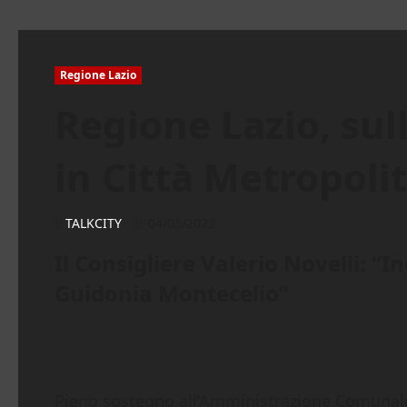
Regione Lazio
Regione Lazio, sul
in Città Metropoli
TALKCITY
04/05/2022
Il Consigliere Valerio Novelli: “I
Guidonia Montecelio”
Pieno sostegno all’Amministrazione Comunale 