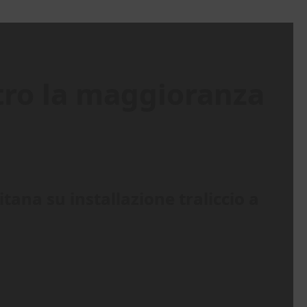
ntro la maggioranza
itana su installazione traliccio a