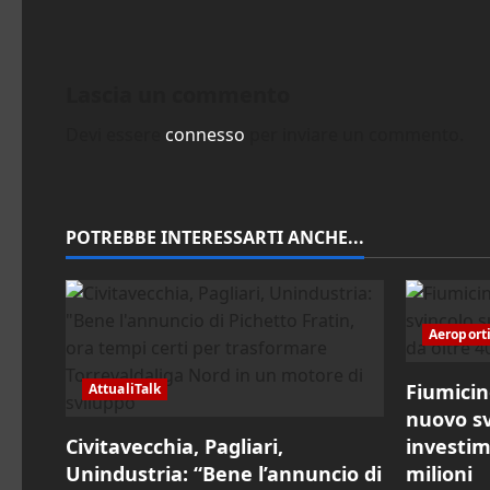
i
g
Lascia un commento
a
Devi essere
connesso
per inviare un commento.
z
i
POTREBBE INTERESSARTI ANCHE...
o
n
Aeroport
e
Fiumicin
AttualiTalk
a
nuovo sv
r
Civitavecchia, Pagliari,
investim
Unindustria: “Bene l’annuncio di
milioni