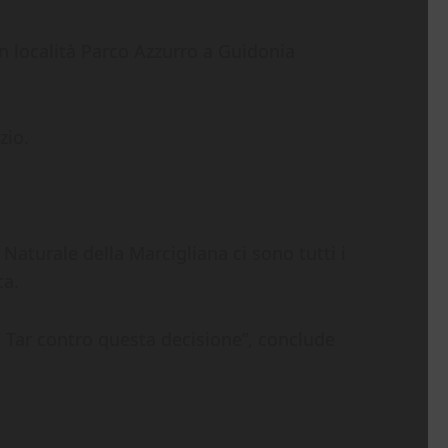
 in località Parco Azzurro a Guidonia
zio.
Naturale della Marcigliana ci sono tutti i
ca.
 Tar contro questa decisione”, conclude