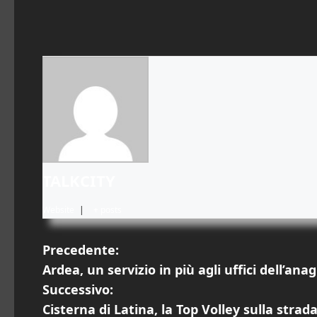
TALKCITY
Website
|
+ posts
N
Precedente:
Ardea, un servizio in più agli uffici dell’ana
a
Successivo:
v
Cisterna di Latina, la Top Volley sulla stra