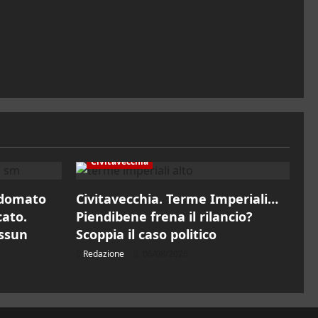
Civitavecchia
 domato
Civitavecchia. Terme Imperiali…
cato.
Piendibene frena il rilancio?
essun
Scoppia il caso politico
Redazione
06/08/2026