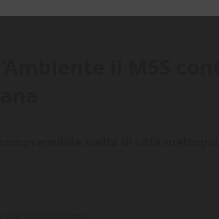
l’Ambiente il M5S co
tana
ncomprensibile scelta di città metropol
che ha fatto ricorso.