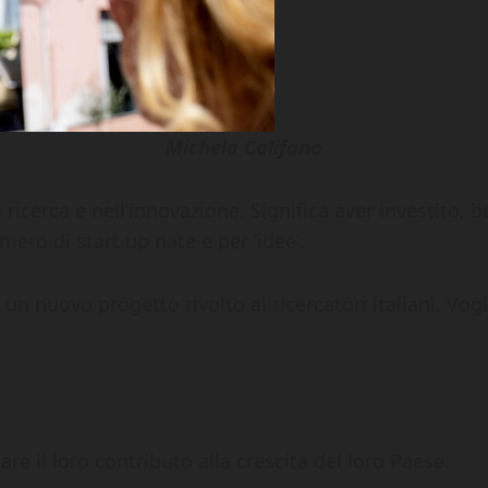
Michela Califano
 ricerca e nell’innovazione, Significa aver investito, b
ero di start up nate e per ‘idee’.
un nuovo progetto rivolto ai ricercatori italiani. Vogli
e il loro contributo alla crescita del loro Paese.