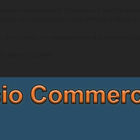
o un investimento di 70 milioni in 7 anni (10 all’anno)
 ricerca, con reddito lordo annuo inferiore a 63mila e
ro. Noi ci siamo. Un ringraziamento al presidente Zing
zio, Michela Califano