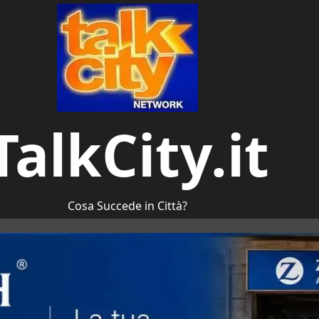
TalkCity.it
Cosa Succede in Città?