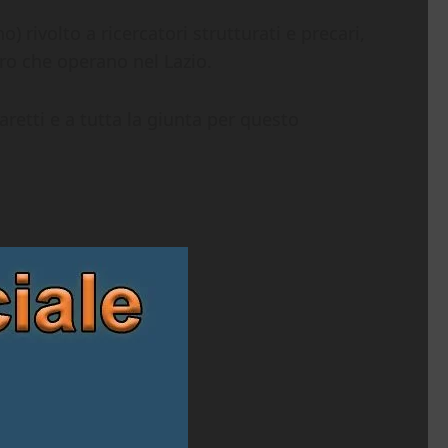
 rivolto a ricercatori strutturati e precari,
uro che operano nel Lazio.
aretti e a tutta la giunta per questo