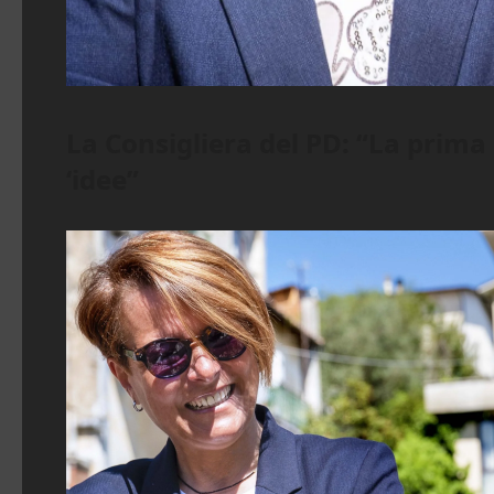
La Consigliera del PD: “La prima
‘idee”