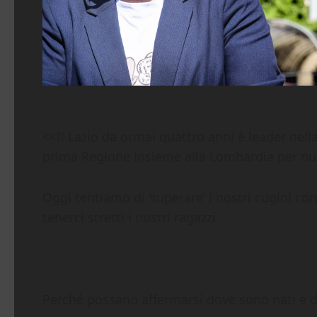
<<Il Lazio da ormai quattro anni è leader nella
prima Regione insieme alla Lombardia per num
Oggi tentiamo di ‘superare’ i nostri cugini con 
tenerci stretti i nostri ragazzi.
Perché possano affermarsi dove sono nati e dar