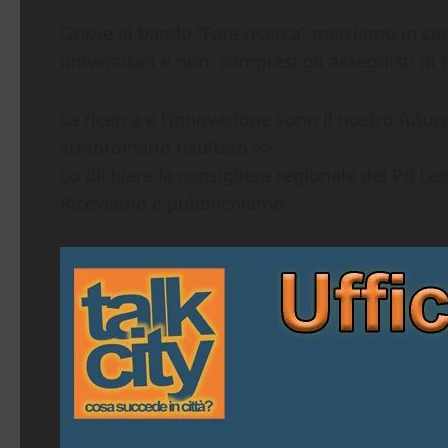
Grazie al bando “Fare ricerca” mettiamo in camp
universitari e non, compresi gli assegnisti di
La ricerca e l’innovazione sono il nostro futu
straordinario risultato.>>
Lo dichiara la consigliera regionale del Pd La
Riceviamo e pubblichiamo