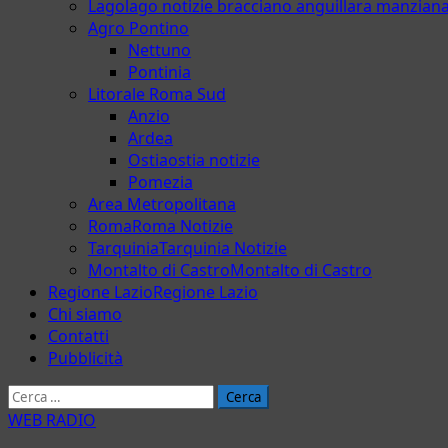
Lago
lago notizie bracciano anguillara manzian
Agro Pontino
Nettuno
Pontinia
Litorale Roma Sud
Anzio
Ardea
Ostia
ostia notizie
Pomezia
Area Metropolitana
Roma
Roma Notizie
Tarquinia
Tarquinia Notizie
Montalto di Castro
Montalto di Castro
Regione Lazio
Regione Lazio
Chi siamo
Contatti
Pubblicità
Ricerca
per:
WEB RADIO