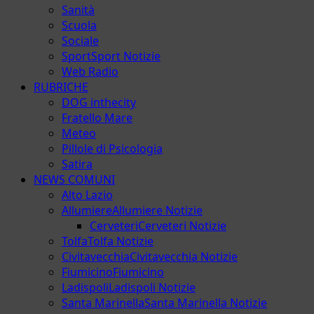
Sanità
Scuola
Sociale
Sport
Sport Notizie
Web Radio
RUBRICHE
DOG inthecity
Fratello Mare
Meteo
Pillole di Psicologia
Satira
NEWS COMUNI
Alto Lazio
Allumiere
Allumiere Notizie
Cerveteri
Cerveteri Notizie
Tolfa
Tolfa Notizie
Civitavecchia
Civitavecchia Notizie
Fiumicino
Fiumicino
Ladispoli
Ladispoli Notizie
Santa Marinella
Santa Marinella Notizie