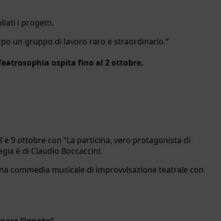
ati i progetti.
rpo un gruppo di lavoro raro e straordinario.”
e Teatrosophia ospita fino al 2 ottobre.
,8 e 9 ottobre con “La particina, vero protagonista di
gia è di Claudio Boccaccini.
, una commedia musicale di improvvisazione teatrale con
nare l’ignoto”.