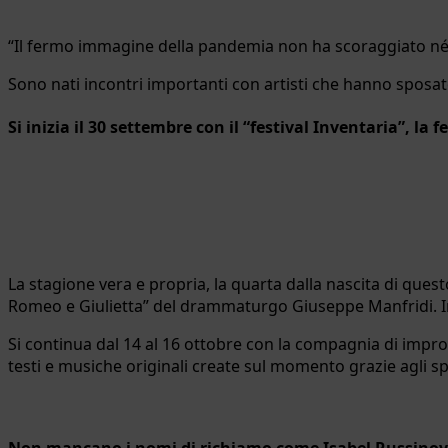
“Il fermo immagine della pandemia non ha scoraggiato né me
Sono nati incontri importanti con artisti che hanno sposat
Si inizia il 30 settembre con il “festival Inventaria”, la 
La stagione vera e propria, la quarta dalla nascita di quest
Romeo e Giulietta” del drammaturgo Giuseppe Manfridi. In s
Si continua dal 14 al 16 ottobre con la compagnia di impr
testi e musiche originali create sul momento grazie agli sp
Non mancano i nomi di richiamo come Isabel Russinova 