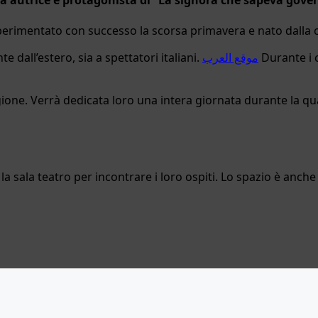
sperimentato con successo la scorsa primavera e nato dalla c
te dall’estero, sia a spettatori italiani.
موقع العرب
Durante i 
ione. Verrà dedicata loro una intera giornata durante la quale
 la sala teatro per incontrare i loro ospiti. Lo spazio è anch