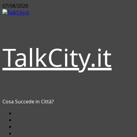
Vai
07/08/2026
al
contenuto
TalkCity.it
Cosa Succede in Città?
Facebook
Instagram
YouTube
Twitter