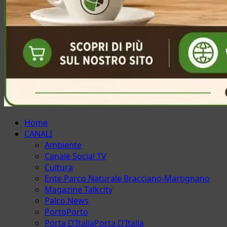
Menu
Home
principale
CANALI
Ambiente
Canale Social TV
Cultura
Ente Parco Naturale Bracciano-Martignano
Magazine Talkcity
Palco.News
Porto
Porto
Porta D’Italia
Porta D’Italia