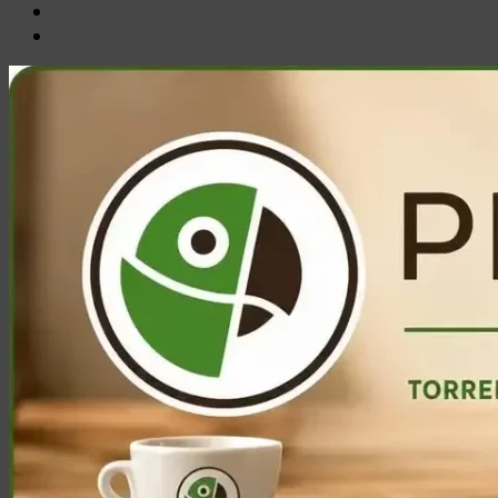
Email
Ente
Parco
Naturale
Bracciano-
Martignano