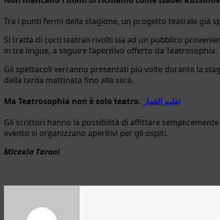
Tra i punti fermi della stagione, un progetto teatrale già 
Si tratta di corti teatrali rivolti sia ad un pubblico provenien
in tre lingue, a seguire l’aperitivo offerto da Teatrosophia.
Gli spettacoli verranno presentati più volte durante la stag
dalla tarda mattinata fino alla sera.
Ma Teatrosophia non è solo teatro.
تعليم القمار
Gli scrittori hanno la possibilità di affittare semplicemente
evento si organizzano aperitivi per gli ospiti.
Micaela Taroni