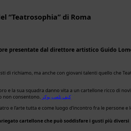
del “Teatrosophia” di Roma
bre presentate dal direttore artistico Guido Lom
ti di richiamo, ma anche con giovani talenti quello che Tea
oro e la sua squadra danno vita a un cartellone ricco di nov
sso non consentono.
كيف تلعب بوكر
ro e l’arte tutta e come luogo d’incontro fra le persone e le
iegato cartellone che può soddisfare i gusti più diversi