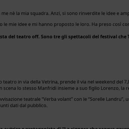
 nè la mia squadra. Anzi, si sono rinverdite le idee e ampli
o le mie idee e mi hanno proposto le loro. Ha preso così co
festa del teatro off. Sono tre gli spettacoli del festival ch
o teatro in via della Vetrina, prende il via nel weekend del 7
cena lo stesso Manfridi insieme a suo figlio Lorenzo, la re
ovvisazione teatrale “Verba volant” con le “Sorelle Landru”
unti dati dal pubblico.
autrice e protagonista di “La signora che sapeva gover