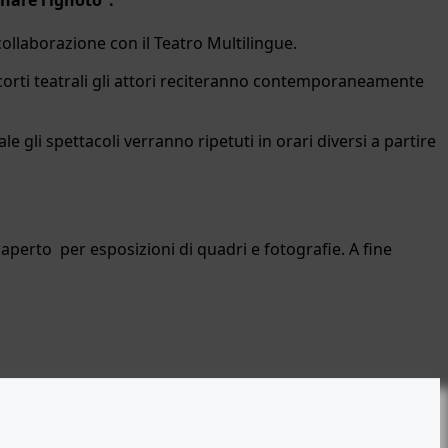
ollaborazione con il Teatro Multilingue.
corti teatrali gli attori reciteranno contemporaneamente
 gli spettacoli verranno ripetuti in orari diversi a partire
e aperto per esposizioni di quadri e fotografie. A fine