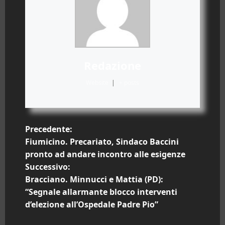
Redazione
Website
|
+ posts
N
Precedente:
Fiumicino. Precariato, Sindaco Baccini
a
pronto ad andare incontro alle esigenze
Successivo:
v
Bracciano. Minnucci e Mattia (PD):
i
“Segnale allarmante blocco interventi
d’elezione all’Ospedale Padre Pio”
g