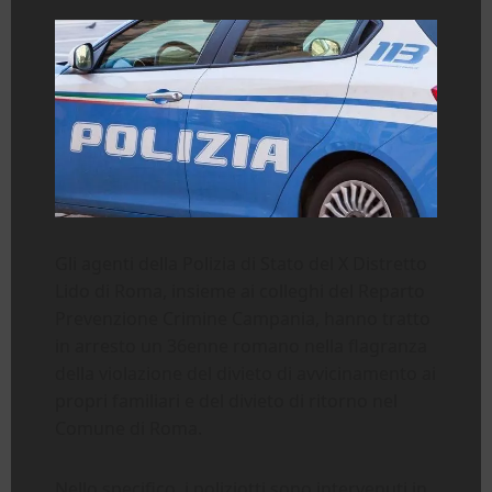
Gli agenti della Polizia di Stato del X Distretto
Lido di Roma, insieme ai colleghi del Reparto
Prevenzione Crimine Campania, hanno tratto
in arresto un 36enne romano nella flagranza
della violazione del divieto di avvicinamento ai
propri familiari e del divieto di ritorno nel
Comune di Roma.
Nello specifico, i poliziotti sono intervenuti in