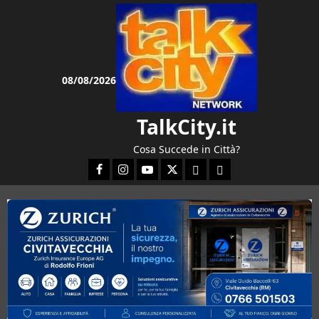
Vai
al
contenuto
08/08/2026
TalkCity.it
Cosa Succede in Città?
Facebook
Instagram
YouTube
Twitter
Email
Ente Parco Natura