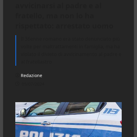
avvicinarsi al padre e al
fratello, ma non lo ha
rispettato: arrestato uomo
Il 36enne romano era stato denunciato più
volte per maltrattamenti in famiglia, ma ha
violato il divieto di avvicinamento al padre e
al fratellastro
Redazione
05/07/2024