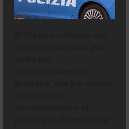
Il 36enne romano era
stato denunciato più
volte per
maltrattamenti in
famiglia, ma ha violato
il divieto di
avvicinamento al
padre e al fratellastro