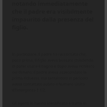
notando immediatamente
che il padre era visibilmente
impaurito dalla presenza del
figlio.
In particolare, il padre ha raccontato che,
poco prima, il figlio aveva bussato chiedendo
di poter usare il bagno e dopo aveva richiesto
del denaro; il padre aveva assecondato la
prima richiesta, ma sentendosi in pericolo
aveva contattato subito il Numero Unico
d’Emergenza 1 1 2.
Gli agenti lo hanno identificato e tratto in