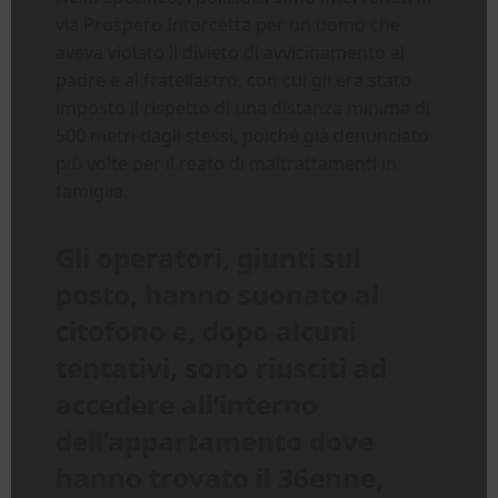
via Prospero Intorcetta per un uomo che
aveva violato il divieto di avvicinamento al
padre e al fratellastro, con cui gli era stato
imposto il rispetto di una distanza minima di
500 metri dagli stessi, poiché già denunciato
più volte per il reato di maltrattamenti in
famiglia.
Gli operatori, giunti sul
posto, hanno suonato al
citofono e, dopo alcuni
tentativi, sono riusciti ad
accedere all’interno
dell’appartamento dove
hanno trovato il 36enne,