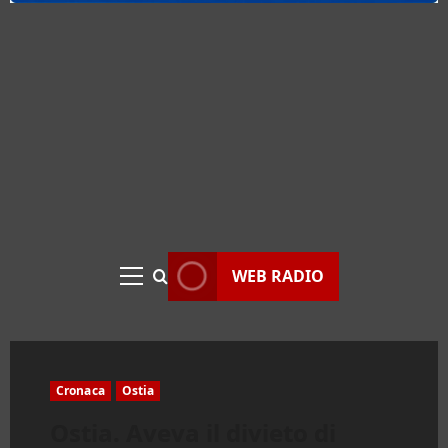
WEB RADIO
Menu
principale
Cronaca
Ostia
Ostia. Aveva il divieto di