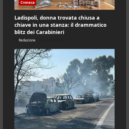
Cronaca
o
Ladispoli, donna trovata chiusa a
l
chiave in una stanza: il drammatico
blitz dei Carabinieri
o
Redazione
06/08/2026