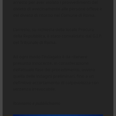
arresto per aver violato i provvedimenti del
divieto di avvicinamento alle persone offese e
del divieto di ritorno nel Comune di Roma.
L’arresto, su richiesta della locale Procura
della Repubblica, è stato convalidato dal G.I.P.
del Tribunale di Roma.
Ad ogni modo l’indagato è da ritenere
presunto innocente, in considerazione
dell’attuale fase del procedimento, ovvero
quella delle indagini preliminari, fino a un
definitivo accertamento di colpevolezza con
sentenza irrevocabile.
Riceviamo e pubblichiamo