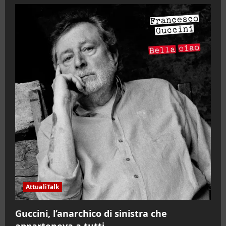
AttualiTalk
Guccini, l’anarchico di sinistra che
apparteneva a tutti