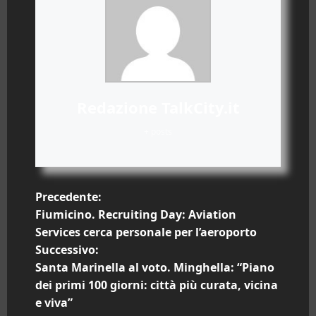
Redazione TalkCity.it
+ posts
N
Precedente:
Fiumicino. Recruiting Day: Aviation
a
Services cerca personale per l’aeroporto
Successivo:
v
Santa Marinella al voto. Minghella: “Piano
i
dei primi 100 giorni: città più curata, vicina
e viva”