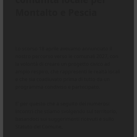
Montalto e Pescia
Lo scorso 18 aprile avevamo annunciato il
nostro percorso verso le comunali 2027, con
la volontà di creare un progetto civico ad
ampio respiro, che rappresenti le realtà locali
e che sia coadiuvato prima di tutto da un
programma condiviso e partecipato.
E’ per questo che a seguito dei numerosi
incontri che stiamo svolgendo sul territorio,
basandoci sui suggerimenti ricevuti e sullo
Statuto del Comune,