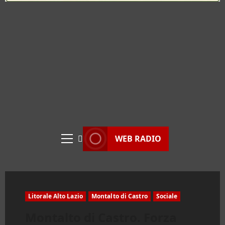
WEB RADIO
Menu
principale
Litorale Alto Lazio
Montalto di Castro
Sociale
Montalto di Castro. Forza