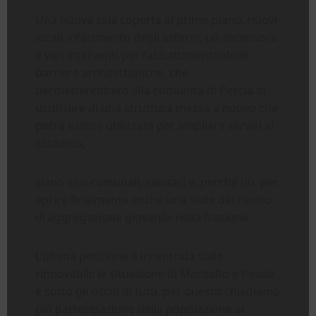
Una nuova sala coperta al primo piano, nuovi
locali, rifacimento degli esterni, un ascensore
e vari interventi per l’abbattimento delle
barriere architettoniche, che
permetterebbero alla comunità di Pescia di
usufruire di una struttura messa a nuovo che
potrà essere utilizzata per ampliare servizi al
cittadino,
siano essi comunali, sanitari e, perché no, per
aprire finalmente anche una sede del centro
di aggregazione giovanile nella frazione.
L’ultima petizione è incentrata sulle
rinnovabili: la situazione di Montalto e Pescia
è sotto gli occhi di tutti, per questo chiediamo
più partecipazione della popolazione ai