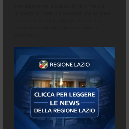
scenderemo nelle piazze con le prime tre
proposte di “Petizioni popolari” che saranno
successivamente indirizzate al Consiglio
comunale e sulle quali lo stesso dovrà
esprimersi.