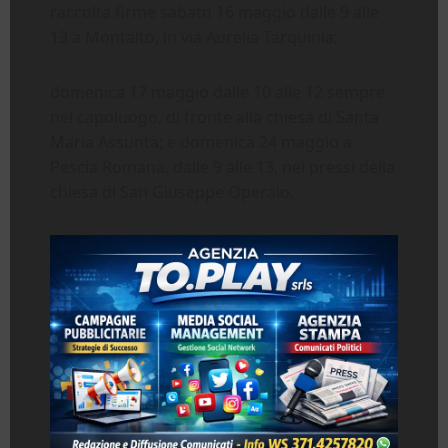
raccolta firme sabato 16 maggio dalle 9 alle
13 a Montalto, in via Aurelia Tarquinia;
domenica 17 maggio dalle 10 alle 12 sempre
nel capoluogo, di fronte alla chiesa di Santa
Maria Assunta; e domenica 24 maggio a
Pescia Romana, dalle 9 alle 13, nei pressi della
chiesa di San Giuseppe Operaio.