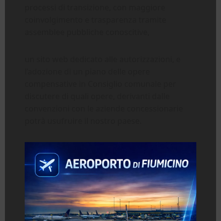
processi di transizione, con maggiore
coinvolgimento e trasparenza tramite
assemblee pubbliche conoscitive,
un sito web dedicato alle autorizzazioni, e
l’adozione di un piano delle opere
compensative in Consiglio comunale per
discutere di quali opere, derivanti dalle
convenzioni con le aziende concessionarie
potrà usufruire il nostro paese.