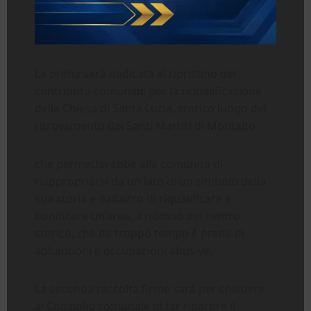
La prima sarà dedicata al ripristino del
contributo comunale per la riqualificazione
della Chiesa di Santa Lucia, storico luogo del
ritrovamento dei Santi Martiri di Montalto
che permetterebbe alla comunità di
riappropriarsi da un lato di un simbolo della
sua storia e dall’altro di riqualificare e
bonificare un’area, a ridosso del centro
storico, che da troppo tempo è preda di
abbandoni e occupazioni abusive.
La seconda raccolta firme sarà per chiedere
al Consiglio comunale di far ripartire il