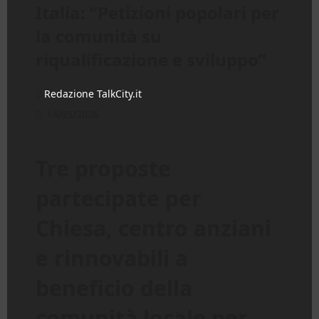
Italia: “Petizioni popolari per
la comunità su
riqualificazione e sviluppo”
Redazione TalkCity.it
14/05/2026
Tre proposte
partecipate per
Chiesa, centro anziani
e rinnovabili a
beneficio della
comunità locale per