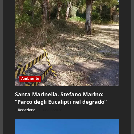
c
o
l
o
Ambiente
Santa Marinella. Stefano Marino:
“Parco degli Eucalipti nel degrado”
Redazione
08/08/2026