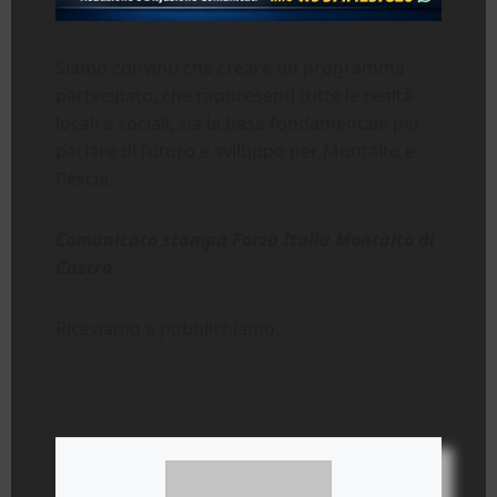
Siamo convinti che creare un programma
partecipato, che rappresenti tutte le realtà
locali e sociali, sia la base fondamentale per
parlare di futuro e sviluppo per Montalto e
Pescia.
Comunicato stampa Forza Italia Montalto di
Castro
Riceviamo e pubblichiamo.