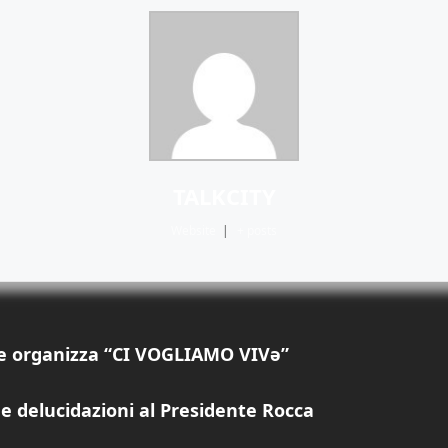
TALKCITY
Website
|
+ posts
ne organizza “CI VOGLIAMO VIVә”
de delucidazioni al Presidente Rocca