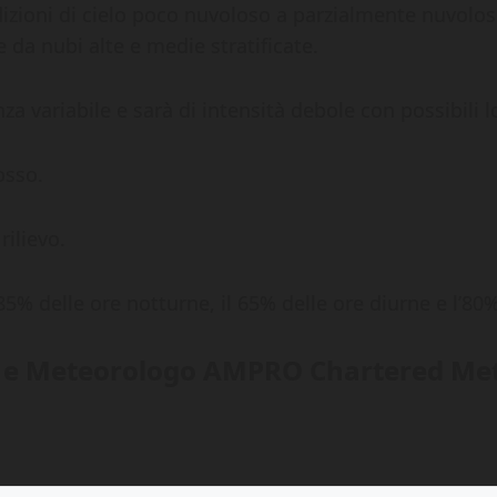
izioni di cielo poco nuvoloso a parzialmente nuvoloso
da nubi alte e medie stratificate.
za variabile e sarà di intensità debole con possibili lo
osso.
rilievo.
85% delle ore notturne, il 65% delle ore diurne e l’80%
e e Meteorologo AMPRO Chartered Met