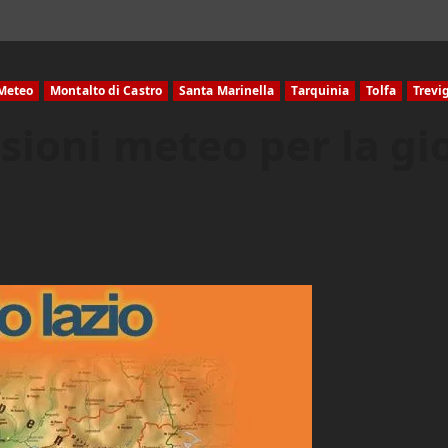
Meteo
Montalto di Castro
Santa Marinella
Tarquinia
Tolfa
Trevi
isioni meteo per la gi