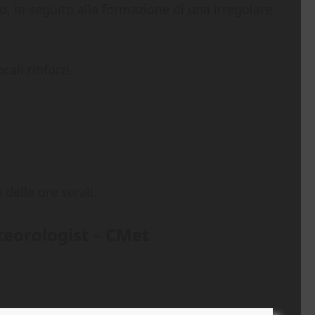
, in seguito alla formazione di una irregolare
cali rinforzi.
 delle ore serali.
eorologist – CMet