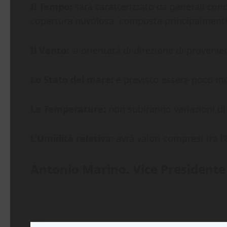
Il Tempo:
sarà caratterizzato da generali cond
copertura nuvolosa, composta principalmente 
Il Vento:
si orienterà di direzione di provenien
Lo Stato del mare:
è previsto essere poco m
Le Temperature:
non subiranno variazioni di 
L’Umidità relativa:
avrà valori compresi tra l’
Antonio Marino. Vice President