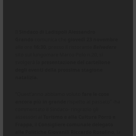
Il
Sindaco di Ladispoli Alessandro
Grando
comunica che
giovedì 23 novembre
alle ore
16:30
, presso il ristorante
Belvedere
sito sul lungomare Marco Polo n.20, si
svolgerà la
presentazione del cartellone
degli eventi della prossima stagione
natalizia.
“Quest’anno abbiamo voluto
fare le cose
ancora più in grande
rispetto al passato” -ha
commentato il Sindaco- ringrazio gli
assessori al
Turismo e alla Cultura Porro e
Frappa
, il
Consigliere comunale delegato
alle Politiche Giovanili Riccardo Rosolino
, la