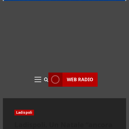
WEB RADIO
Menu
principale
Ladispoli
Ladispoli. Un Natale “ancora