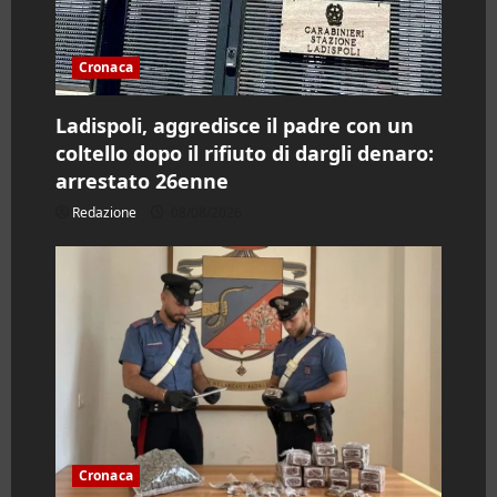
o
l
Cronaca
o
Ladispoli, aggredisce il padre con un
coltello dopo il rifiuto di dargli denaro:
arrestato 26enne
Redazione
08/08/2026
Cronaca