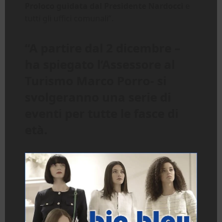
Proloco guidata dal Presidente Nardocci
e
tutti gli uffici comunali”.
“A partire dal 2 dicembre –
ha spiegato l’Assessore al
Turismo Marco Porro- si
svolgeranno una serie di
eventi per tutte le fasce di
età.