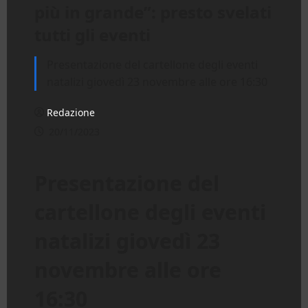
più in grande”: presto svelati
tutti gli eventi
Presentazione del cartellone degli eventi
natalizi giovedì 23 novembre alle ore 16:30
Redazione
20/11/2023
Presentazione del
cartellone degli eventi
natalizi giovedì 23
novembre alle ore
16:30