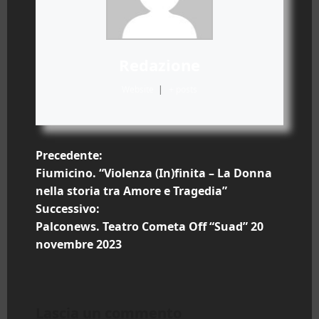
Redazione
Website
|
+ posts
N
Precedente:
Fiumicino. “Violenza (In)finita – La Donna
a
nella storia tra Amore e Tragedia”
Successivo:
v
Palconews. Teatro Cometa Off “Suad” 20
i
novembre 2023
g
a
Lascia un commento