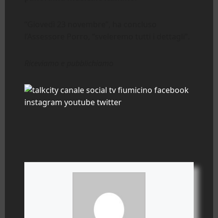
“Giovedì 23 novembre”, ha concluso
l’Assessore Porro, “sveleremo tutti i dettagli”.
Riceviamo e pubblichiamo