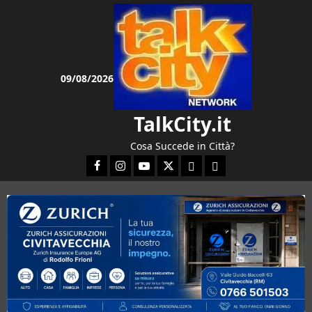
Vai
al
contenuto
09/08/2026
TalkCity.it
Cosa Succede in Città?
Facebook
Instagram
YouTube
Twitter
Email
Ente Parco Natura