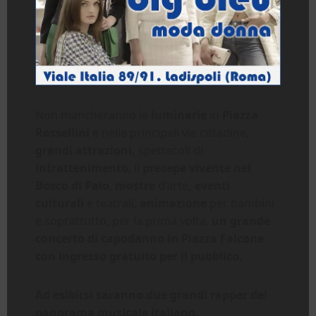
Non mancheranno le
luminarie
in
Piazza
Rossellini
e nelle principali vie cittadine,
grandi attrazioni,
spettacoli di
intrattenimento
, il
presepe vivente nel
Bosco di Palo
,
mostre
d’arte
, eventi
culturali
e teatrali,
animazione
per bambini
e soprattutto, per la prima volta,
un grande
concerto di capodanno in Piazza Falcone
con ingresso gratuito per il pubblico.
Ad esibirsi saranno due grandi rapper del
panorama musicale italiano.