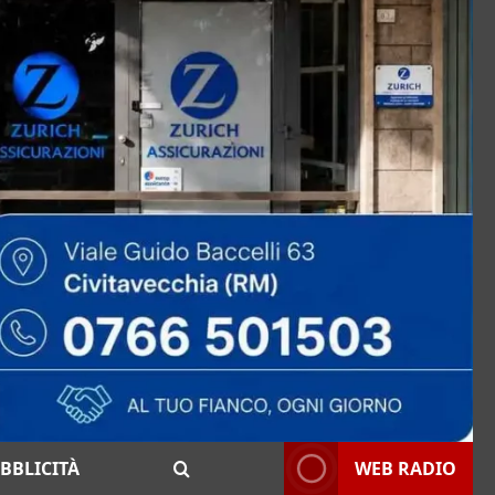
BBLICITÀ
WEB RADIO