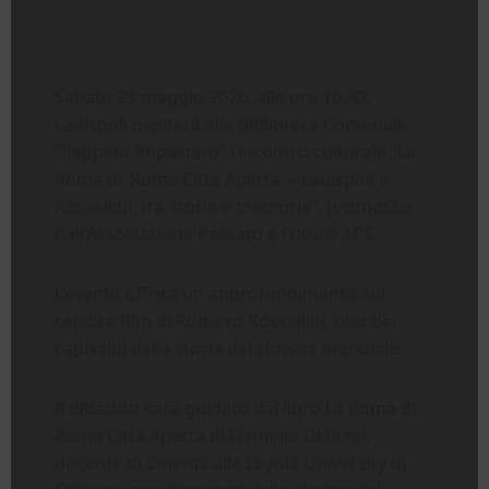
Sabato 23 maggio 2026, alle ore 16.30,
Ladispoli ospiterà alla Biblioteca Comunale
“Peppino Impastato” l’incontro culturale “La
Roma di ‘Roma Città Aperta’ – Ladispoli e
Rossellini, tra storia e memoria”, promosso
dall’Associazione Passato e Futuro APS.
L’evento offrirà un approfondimento sul
celebre film di Roberto Rossellini, uno dei
capisaldi della storia del cinema mondiale.
Il dibattito sarà guidato dal libro La Roma di
Roma Città Aperta di Flaminio Di Biagi,
docente di Cinema alla Loyola University di