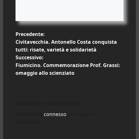
+ posts
N
Precedente:
Civitavecchia. Antonello Costa conquista
a
tutti: risate, varietà e solidarietà
Successivo:
v
Fiumicino. Commemorazione Prof. Grassi:
i
omaggio allo scienziato
g
a
Lascia un commento
z
Devi essere
connesso
per inviare un
commento.
i