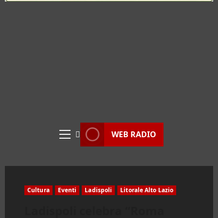
WEB RADIO
Menu
principale
Cultura
Eventi
Ladispoli
Litorale Alto Lazio
Ladispoli celebra “Roma