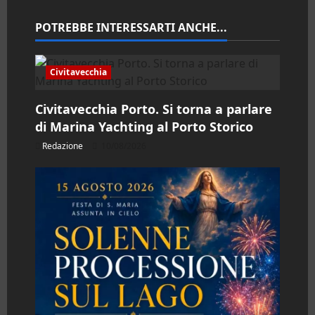
o
n
POTREBBE INTERESSARTI ANCHE...
e
Civitavecchia
a
Civitavecchia Porto. Si torna a parlare
r
di Marina Yachting al Porto Storico
t
Redazione
10/08/2026
i
c
o
l
o