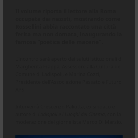
Il volume riporta il lettore alla Roma
occupata dai nazisti, mostrando come
Rossellini abbia raccontato una città
ferita ma non domata, inaugurando la
famosa “poetica delle macerie”.
L’incontro sarà aperto dai saluti istituzionali di
Margherita Frappa, Assessore alla Cultura del
Comune di Ladispoli, e Marina Cozzi,
Presidente dell’Associazione Passato e Futuro
APS.
Interverrà Crescenzo Paliotta, ex sindaco e
autore di
Ladispoli e i Luoghi del Cinema
, con la
moderazione del giornalista Marco Di Marzio.