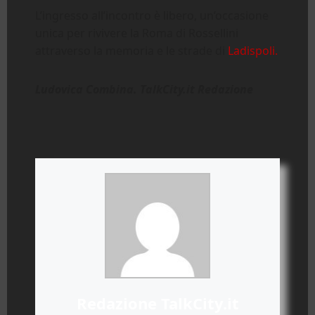
L’ingresso all’incontro è libero, un’occasione
unica per rivivere la Roma di Rossellini
attraverso la memoria e le strade di
Ladispoli.
Ludovica Combina. TalkCity.it Redazione
Redazione TalkCity.it