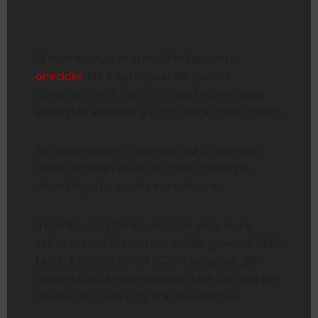
Al momento, non si esclude l’ipotesi di
omicidio
. Sia il figlio, guardia giurata
all’aeroporto di Ciampino, sia la compagna
sono stati ascoltati a lungo dagli investigatori.
Secondo quanto trapelato, tra la vittima e
alcuni familiari erano in corso da tempo
dissidi legati a questioni ereditarie.
Il marito della donna, Giorgio Violoni, ex
calciatore del Maccarese e delle giovanili della
Lazio, è deceduto nel 2020. L’autopsia, già
disposta dalla magistratura, sarà decisiva per
chiarire le cause e l’orario del decesso.