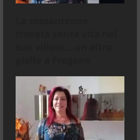
La sessantenne
trovata senza vita nel
suo villino… un altro
giallo a Fregene