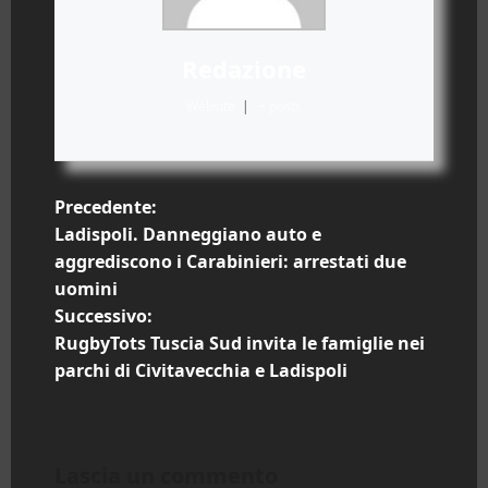
Redazione
Website
|
+ posts
N
Precedente:
Ladispoli. Danneggiano auto e
a
aggrediscono i Carabinieri: arrestati due
uomini
v
Successivo:
i
RugbyTots Tuscia Sud invita le famiglie nei
parchi di Civitavecchia e Ladispoli
g
a
Lascia un commento