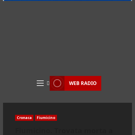
WEB RADIO
Menu
principale
Cronaca
Fiumicino
Fiumicino. Trovata morta a