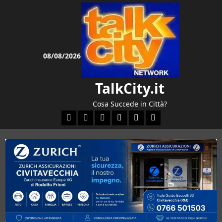
Vai
al
contenuto
08/08/2026
TalkCity.it
Cosa Succede in Città?
Facebook
Instagram
YouTube
Twitter
Email
Ente Parco Natural