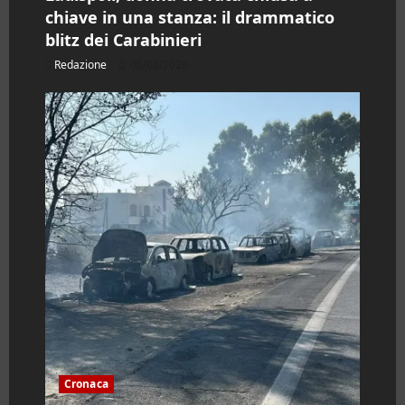
l
chiave in una stanza: il drammatico
blitz dei Carabinieri
o
Redazione
06/08/2026
Cronaca