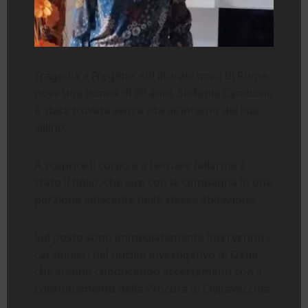
Tragedia a Fregene, sul litorale nord di Roma,
dove una donna di 60 anni, Stefania Camboni,
è stata trovata senza vita all’interno del suo
villino.
A scoprire il corpo e a lanciare l’allarme è
stato il figlio, che vive con la compagna in una
porzione adiacente della stessa abitazione.
Sul posto sono immediatamente intervenuti i
carabinieri del nucleo investigativo di Ostia,
che stanno conducendo accertamenti con il
coordinamento della Procura di Civitavecchia.