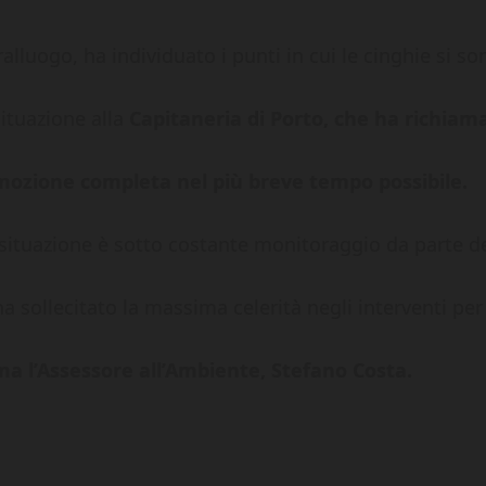
alluogo, ha individuato i punti in cui le cinghie si so
ituazione alla
Capitaneria di Porto, che ha richiama
imozione completa nel più breve tempo possibile.
 situazione è sotto costante monitoraggio da parte de
a sollecitato la massima celerità negli interventi per
a l’Assessore all’Ambiente, Stefano Costa.