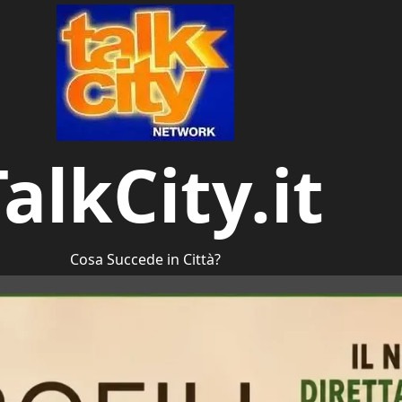
alkCity.it
Cosa Succede in Città?