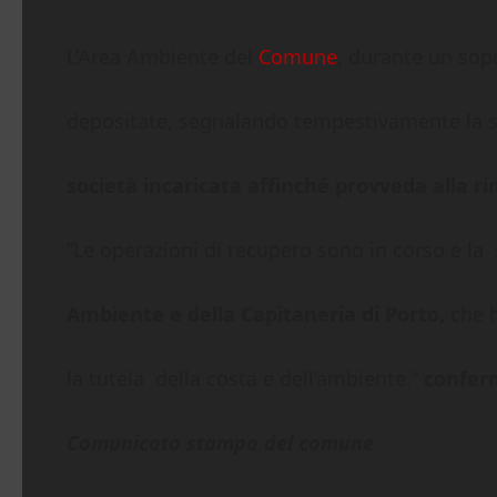
L’Area Ambiente del
Comune
, durante un sopr
depositate, segnalando tempestivamente la s
società incaricata affinché provveda alla r
“Le operazioni di recupero sono in corso e la
Ambiente e della Capitaneria di Porto,
che h
la tutela della costa e dell’ambiente.”
conferm
Comunicato stampa del comune