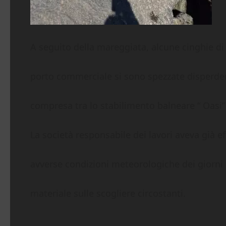
A seguito della mareggiata, alcune cinghie di 
porto commerciale si sono spezzate disperdendo
compresa tra lo stabilimento balneare “ Oasi” 
La società responsabile dei lavori aveva già 
avverse condizioni meteorologiche dei giorni 
materiale sulle scogliere circostanti.