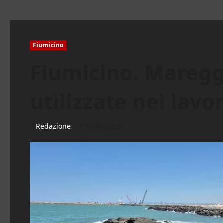
Fiumicino
Fiumicino. Maregg
utilizzate nei lavo
Redazione
15/07/2025