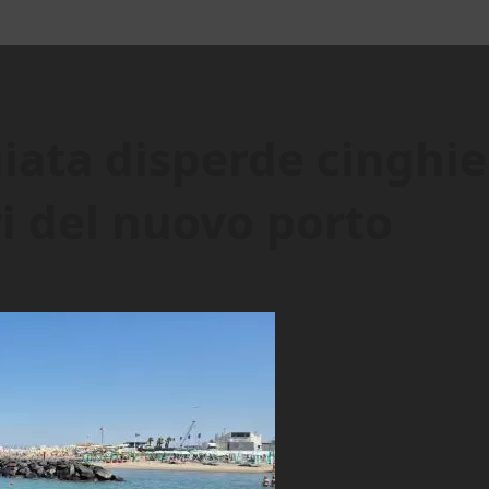
iata disperde cinghi
ri del nuovo porto