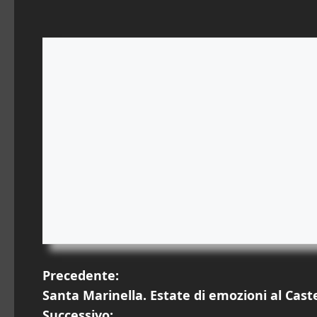
N
Precedente:
Santa Marinella. Estate di emozioni al Cast
a
Successivo: