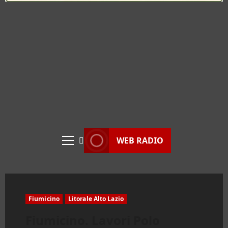
WEB RADIO
Menu
principale
Fiumicino
Litorale Alto Lazio
Fiumicino. Lavori Polo