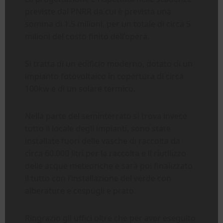
previste dal PNRR da cui è prevista una
somma di 1.5 milioni, per un totale di circa 5
milioni del costo finito dell’opera.
Si tratta di un edificio moderno, dotato di un
impianto fotovoltaico in copertura di circa
100kw e di un solare termico.
Nella parte del seminterrato si trova invece
tutto il locale degli impianti, sono state
installate fuori delle vasche di raccolta da
circa 60.000 litri per la raccolta e il riutilizzo
delle acque meteoriche e sarà poi finalizzato
il tutto con l’installazione del verde con
alberature e cespugli e prato.
Ringrazio gli uffici oltre che per aver eseguito