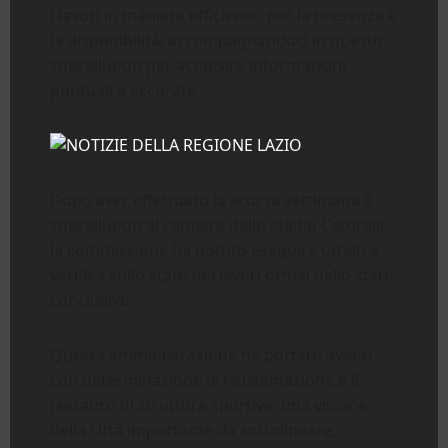
i lavori in maniera efficiente, per la presenza e
la disponibilità, accompagnandoci in questo
sopralluogo per acquisire informazioni
puntuali e accurate.
Dopo aver effettuato la scorsa settimana il
sopralluogo al cantiere dello stadio Cetorelli,
la commissione ha potuto eseguire un’altra
verifica sullo stato dei lavori ormai nello stato
conclusivo.
Questa amministrazione ha portato avanti
con determinazione la risistemazione e il
restauro di strutture sportive, una visione
della città importante da sottolineare,