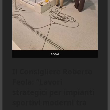
Feola
Il Consigliere Roberto
Feola: “Lavori
strategici per impianti
sportivi moderni tra