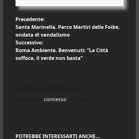
N
Precedente:
Santa Marinella. Parco Martiri delle Foibe,
a
ondata di vandalismo
Successivo:
v
Roma Ambiente. Benvenuti: “La Città
i
soffoca, il verde non basta”
g
a
Lascia un commento
z
Devi essere
connesso
per inviare un
commento.
i
o
n
POTREBBE INTERESSARTI ANCHE...