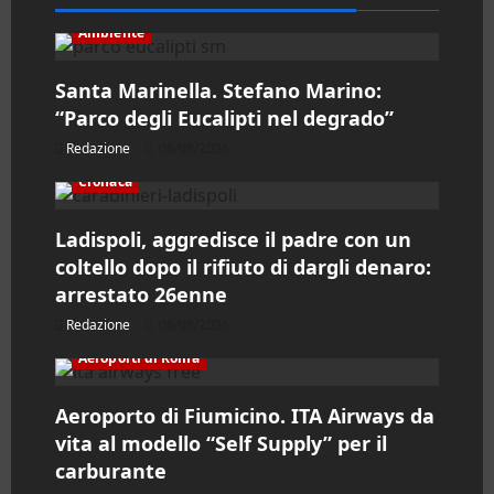
e
Ambiente
a
Santa Marinella. Stefano Marino:
“Parco degli Eucalipti nel degrado”
r
Redazione
08/08/2026
t
Cronaca
i
Ladispoli, aggredisce il padre con un
coltello dopo il rifiuto di dargli denaro:
c
arrestato 26enne
o
Redazione
08/08/2026
l
Aeroporti di Roma
o
Aeroporto di Fiumicino. ITA Airways da
vita al modello “Self Supply” per il
carburante