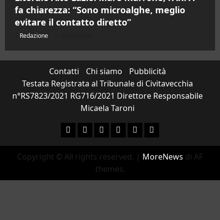
fa chiarezza: “Sono microalghe, meglio
evitare il contatto diretto”
Redazione
08/08/2026
Contatti
Chi siamo
Pubblicità
Testata Registrata al Tribunale di Civitavecchia
n°RS7823/2021 RG716/2021 Direttore Responsabile
Micaela Taroni
Facebook
Instagram
YouTube
Twitter
Email
Ente Parco Natural
Copyright © All rights reserved.
|
MoreNews
di AF
themes.