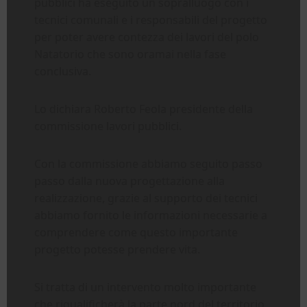
pubblici ha eseguito un sopralluogo con i
tecnici comunali e i responsabili del progetto
per poter avere contezza dei lavori del polo
Natatorio che sono oramai nella fase
conclusiva.
Lo dichiara Roberto Feola presidente della
commissione lavori pubblici.
Con la commissione abbiamo seguito passo
passo dalla nuova progettazione alla
realizzazione, grazie al supporto dei tecnici
abbiamo fornito le informazioni necessarie a
comprendere come questo importante
progetto potesse prendere vita.
Si tratta di un intervento molto importante
che riqualificherà la parte nord del territorio,