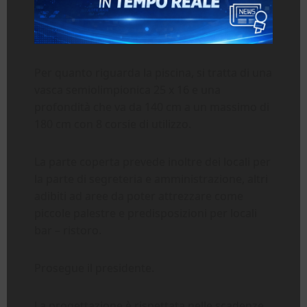
Per quanto riguarda la piscina, si tratta di una
vasca semiolimpionica 25 x 16 e una
profondità che va da 140 cm a un massimo di
180 cm con 8 corsie di utilizzo.
La parte coperta prevede inoltre dei locali per
la parte di segreteria e amministrazione, altri
adibiti ad aree da poter attrezzare come
piccole palestre e predisposizioni per locali
bar – ristoro.
Prosegue il presidente.
La progettazione è rispettata nelle scadenze