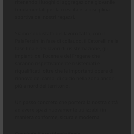
ritenendoli luoghi di aggregazione giovanile
fondamentali per la crescita e la disciplina
sportiva dei nostri ragazzi.
Siamo soddisfatti del lavoro fatto, con il
PalaFersini in fase di collaudo, il Cetorelli nella
fase finale dei lavori di risistemazione, gli
impianti del Focene e del Fregene che
saranno rispettivamente risistemati e
riqualificati, oltre che le importanti opere di
rinnovo dei campi di calcio nella zona ancor
più a nord del territorio.
Un passo concreto che porterà la nostra città
ad avere spazi nuovamente utilizzabili in
maniera conforme, sicura e moderna
Conclude il presidente Feola