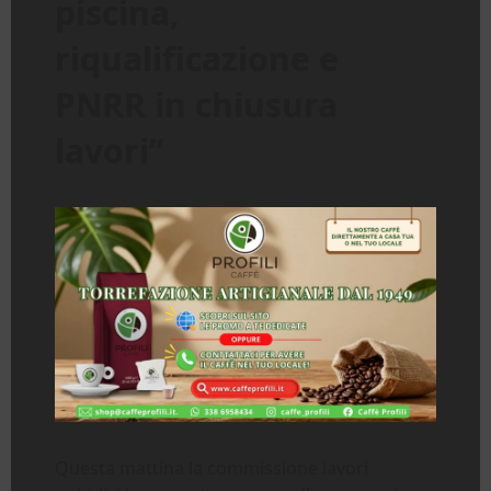
piscina,
riqualificazione e
PNRR in chiusura
lavori”
Questa mattina la commissione lavori