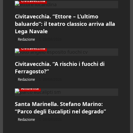
e
Civitavecchia
a
Civitavecchia. “Ettore – L’ultimo
baluardo”: il teatro classico arriva alla
r
Lega Navale
t
Redazione
09/08/2026
Civitavecchia
i
Civitavecchia. “A rischio i fuochi di
c
Ferragosto?”
o
Redazione
09/08/2026
l
Ambiente
o
Santa Marinella. Stefano Marino:
“Parco degli Eucalipti nel degrado”
Redazione
08/08/2026