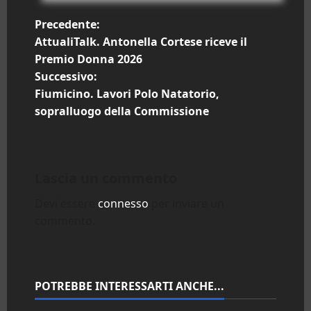
N
Precedente:
AttualiTalk. Antonella Cortese riceve il
a
Premio Donna 2026
Successivo:
v
Fiumicino. Lavori Polo Natatorio,
i
sopralluogo della Commissione
g
a
Lascia un commento
z
Devi essere
connesso
per inviare un
commento.
i
o
n
POTREBBE INTERESSARTI ANCHE...