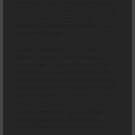
una maggiore vigilanza sui propri figli e a
tutti i frequentatori del parco di contribuire
alla tutela di questo bene comune,
segnalando comportamenti pericolosi o non
conformi alle regole.
Se questi episodi dovessero continuare,
saremo costretti a valutare misure più
restrittive per garantire la sicurezza delle
persone e la conservazione delle strutture,
cosa che vorremmo evitare perché il nostro
obiettivo è continuare a mantenere il parco
aperto e fruibile a tutti.
Il rispetto delle regole non è un obbligo
imposto da qualcuno, ma un gesto di
responsabilità verso l’intera comunità”.