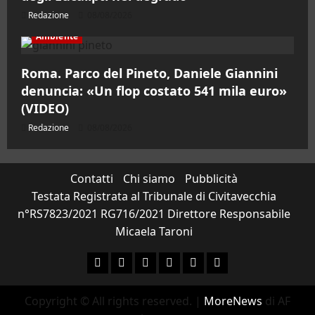
Redazione
08/08/2026
Ambiente
Roma. Parco del Pineto, Daniele Giannini
denuncia: «Un flop costato 541 mila euro»
(VIDEO)
Redazione
08/08/2026
Contatti
Chi siamo
Pubblicità
Testata Registrata al Tribunale di Civitavecchia
n°RS7823/2021 RG716/2021 Direttore Responsabile
Micaela Taroni
Facebook
Instagram
YouTube
Twitter
Email
Ente Parco Natural
Copyright © All rights reserved.
|
MoreNews
di AF