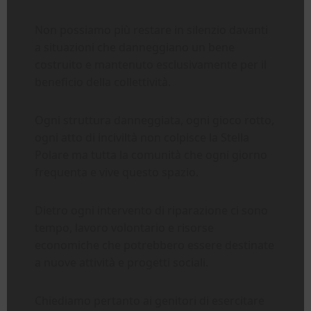
Non possiamo più restare in silenzio davanti
a situazioni che danneggiano un bene
costruito e mantenuto esclusivamente per il
beneficio della collettività.
Ogni struttura danneggiata, ogni gioco rotto,
ogni atto di inciviltà non colpisce la Stella
Polare ma tutta la comunità che ogni giorno
frequenta e vive questo spazio.
Dietro ogni intervento di riparazione ci sono
tempo, lavoro volontario e risorse
economiche che potrebbero essere destinate
a nuove attività e progetti sociali.
Chiediamo pertanto ai genitori di esercitare