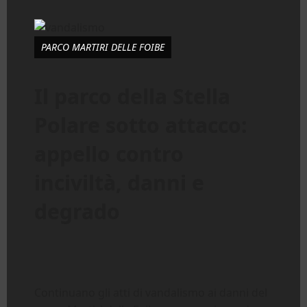
PARCO MARTIRI DELLE FOIBE
Il parco della Stella
Polare sotto attacco:
appello contro
inciviltà, danni e
degrado
Continuano gli atti di vandalismo ai danni del