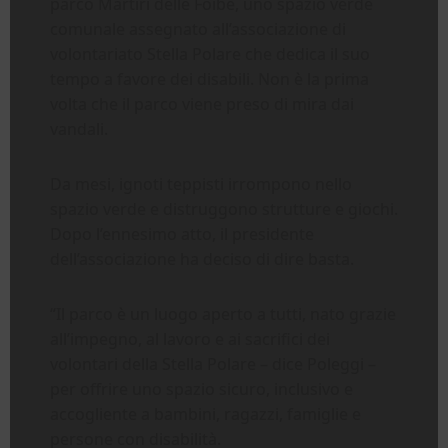
parco Martiri delle Foibe, uno spazio verde
comunale assegnato all’associazione di
volontariato Stella Polare che dedica il suo
tempo a favore dei disabili. Non è la prima
volta che il parco viene preso di mira dai
vandali.
Da mesi, ignoti teppisti irrompono nello
spazio verde e distruggono strutture e giochi.
Dopo l’ennesimo atto, il presidente
dell’associazione ha deciso di dire basta.
“Il parco è un luogo aperto a tutti, nato grazie
all’impegno, al lavoro e ai sacrifici dei
volontari della Stella Polare – dice Poleggi –
per offrire uno spazio sicuro, inclusivo e
accogliente a bambini, ragazzi, famiglie e
persone con disabilità.