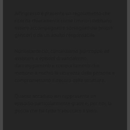
All’ingresso è presente un regolamento che
ricorda chiaramente come i minori debbano
essere accompagnati e sorvegliati dai propri
genitori o da un adulto responsabile.
Nonostante ciò, continuiamo purtroppo ad
assistere a episodi di vandalismo,
danneggiamenti e comportamenti che
mettono a rischio la sicurezza delle persone e
compromettono il decoro della struttura.
Quanto accaduto ieri rappresenta un
episodio particolarmente grave e, per noi, la
goccia che ha fatto traboccare il vaso.