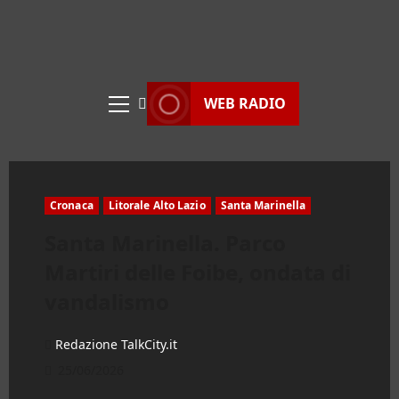
WEB RADIO
Menu
principale
Cronaca
Litorale Alto Lazio
Santa Marinella
Santa Marinella. Parco
Martiri delle Foibe, ondata di
vandalismo
Redazione TalkCity.it
25/06/2026