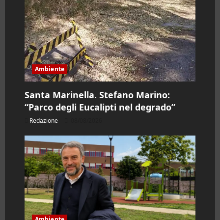
l
o
Ambiente
Santa Marinella. Stefano Marino:
“Parco degli Eucalipti nel degrado”
Redazione
08/08/2026
Ambiente