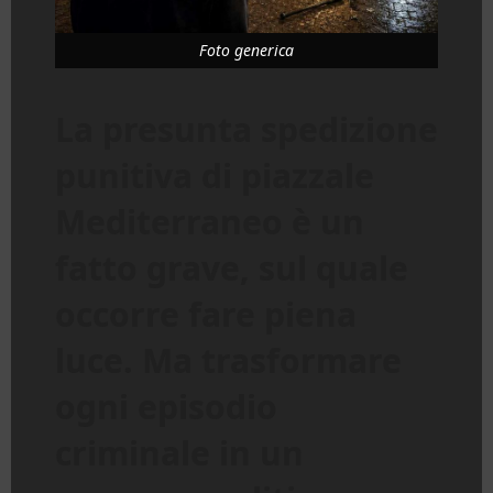
Foto generica
La presunta spedizione
punitiva di piazzale
Mediterraneo è un
fatto grave, sul quale
occorre fare piena
luce. Ma trasformare
ogni episodio
criminale in un