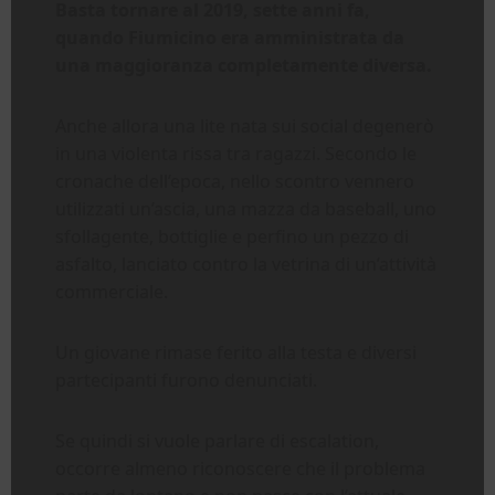
Basta tornare al 2019, sette anni fa,
quando Fiumicino era amministrata da
una maggioranza completamente diversa.
Anche allora una lite nata sui social degenerò
in una violenta rissa tra ragazzi. Secondo le
cronache dell’epoca, nello scontro vennero
utilizzati un’ascia, una mazza da baseball, uno
sfollagente, bottiglie e perfino un pezzo di
asfalto, lanciato contro la vetrina di un’attività
commerciale.
Un giovane rimase ferito alla testa e diversi
partecipanti furono denunciati.
Se quindi si vuole parlare di escalation,
occorre almeno riconoscere che il problema