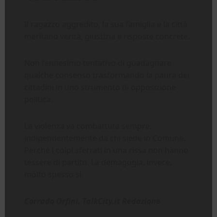
Il ragazzo aggredito, la sua famiglia e la città
meritano verità, giustizia e risposte concrete.
Non l’ennesimo tentativo di guadagnare
qualche consenso trasformando la paura dei
cittadini in uno strumento di opposizione
politica.
La violenza va combattuta sempre,
indipendentemente da chi siede in Comune.
Perché i colpi sferrati in una rissa non hanno
tessere di partito. La demagogia, invece,
molto spesso sì.
Corrado Orfini. TalkCity.it Redazione