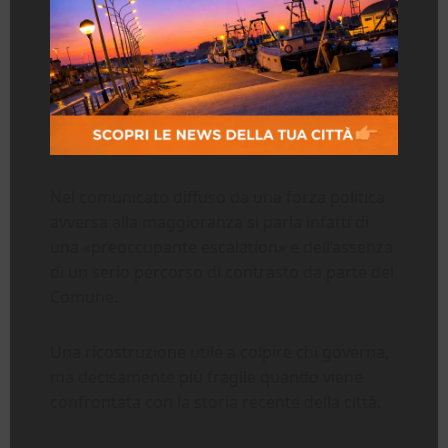
Nel comunicato diffuso da una forza politica
avversa alla maggioranza si parla infatti di
una «preoccupante escalation» e dell’assenza
di un serio percorso di contrasto da parte del
Comune.
Una ricostruzione utile a colpire chi governa,
ma decisamente più fragile quando viene
confrontata con la storia recente della città.