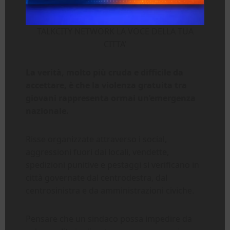
TALKCITY NETWORK LA VOCE DELLA TUA
CITTA’
La verità, molto più cruda e difficile da
accettare, è che la violenza gratuita tra
giovani rappresenta ormai un’emergenza
nazionale.
Risse organizzate attraverso i social,
aggressioni fuori dai locali, vendette,
spedizioni punitive e pestaggi si verificano in
città governate dal centrodestra, dal
centrosinistra e da amministrazioni civiche.
Pensare che un sindaco possa impedire da