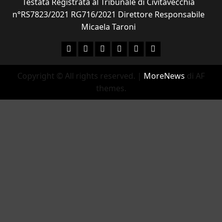
Testata Registrata al Tribunale di Civitavecchia
n°RS7823/2021 RG716/2021 Direttore Responsabile
Micaela Taroni
Facebook
Instagram
YouTube
Twitter
Email
Ente Parco Natural
Copyright © All rights reserved.
|
MoreNews
di AF
themes.