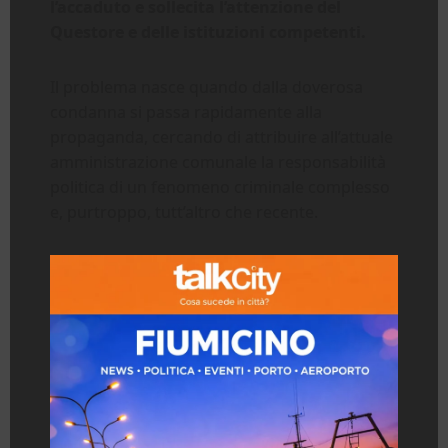
l’accaduto e sollecita l’attenzione del
Questore e delle istituzioni competenti.
Il problema nasce quando dalla doverosa
condanna si passa rapidamente alla
propaganda, cercando di attribuire all’attuale
amministrazione comunale la responsabilità
politica di un fenomeno criminale complesso
e, purtroppo, tutt’altro che recente.