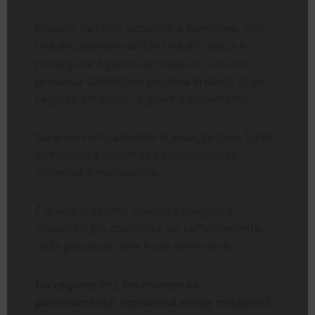
Quanto sarebbe accaduto a Fiumicino, con
una discussione nata in una discoteca e
proseguita il giorno successivo con una
presunta spedizione punitiva ai danni di un
ragazzo del posto, è grave e inquietante.
Saranno naturalmente le indagini delle forze
dell’ordine a ricostruire responsabilità,
dinamica e motivazioni.
È quindi legittimo chiedere maggiore
sicurezza, più controlli e un rafforzamento
della presenza delle forze dell’ordine.
Ha ragione chi, intervenendo
politicamente, condanna senza esitazioni