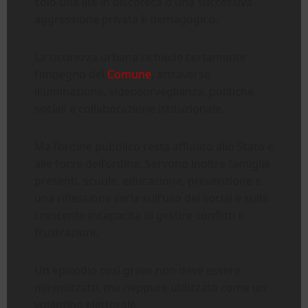
solo una lite in discoteca o una successiva
aggressione privata è demagogico.
La sicurezza urbana richiede certamente
l’impegno del
Comune
, attraverso
illuminazione, videosorveglianza, politiche
sociali e collaborazione istituzionale.
Ma l’ordine pubblico resta affidato allo Stato e
alle forze dell’ordine. Servono inoltre famiglie
presenti, scuole, educazione, prevenzione e
una riflessione seria sull’uso dei social e sulla
crescente incapacità di gestire conflitti e
frustrazioni.
Un episodio così grave non deve essere
minimizzato, ma neppure utilizzato come un
volantino elettorale.