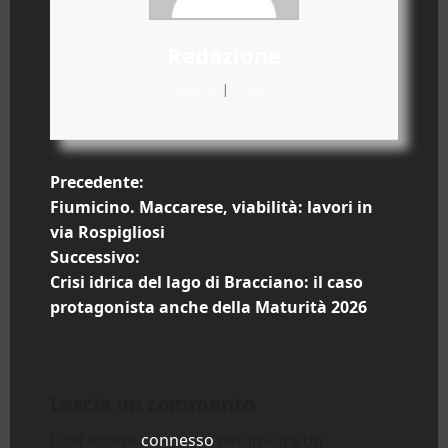
Redazione
Website
|
+ posts
N
Precedente:
Fiumicino. Maccarese, viabilità: lavori in
a
via Rospigliosi
Successivo:
v
Crisi idrica del lago di Bracciano: il caso
i
protagonista anche della Maturità 2026
g
a
Lascia un commento
z
Devi essere
connesso
per inviare un