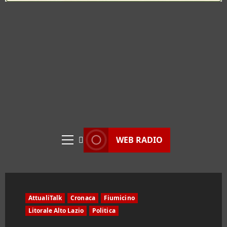
WEB RADIO
Menu
principale
AttualiTalk
Cronaca
Fiumicino
Litorale Alto Lazio
Politica