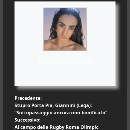
Giorgia Iacomelli
+ posts
N
Precedente:
Stupro Porta Pia, Giannini (Lega):
a
“Sottopassaggio ancora non bonificato”
Successivo:
v
Al campo della Rugby Roma Olimpic