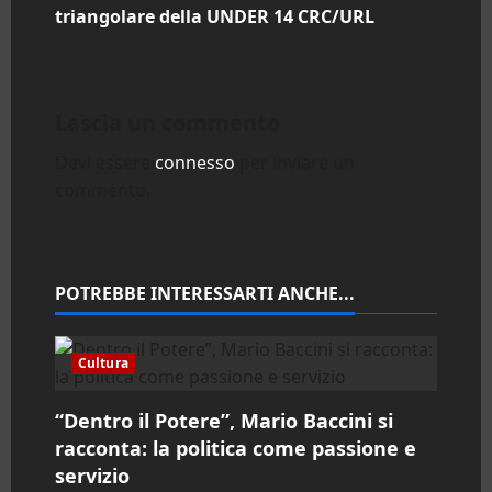
i
triangolare della UNDER 14 CRC/URL
g
a
Lascia un commento
z
Devi essere
connesso
per inviare un
commento.
i
o
n
POTREBBE INTERESSARTI ANCHE...
e
Cultura
a
“Dentro il Potere”, Mario Baccini si
r
racconta: la politica come passione e
servizio
t