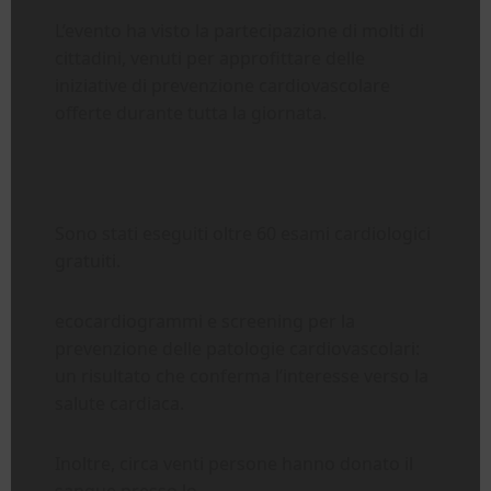
L’evento ha visto la partecipazione di molti di
cittadini, venuti per approfittare delle
iniziative di prevenzione cardiovascolare
offerte durante tutta la giornata.
Sono stati eseguiti oltre 60 esami cardiologici
gratuiti.
ecocardiogrammi e screening per la
prevenzione delle patologie cardiovascolari:
un risultato che conferma l’interesse verso la
salute cardiaca.
Inoltre, circa venti persone hanno donato il
sangue presso lo