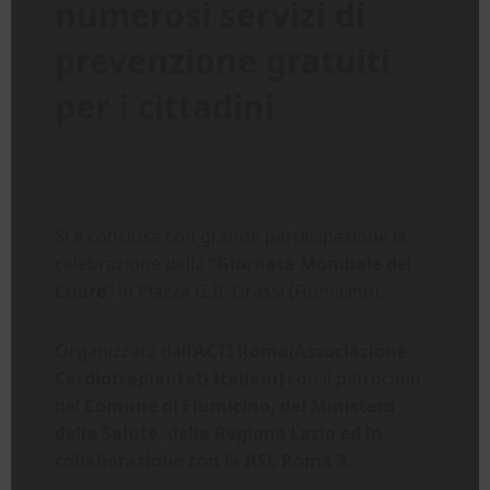
numerosi servizi di
prevenzione gratuiti
per i cittadini
Si è conclusa con grande partecipazione la
celebrazione della
“Giornata Mondiale del
Cuore”
in Piazza G.B. Grassi (Fiumicino).
Organizzata dal
l’ACTI Roma(Associazione
Cardiotrapiantati Italiani)
con il patrocinio
del
Comune di Fiumicino, del Ministero
della Salute, della Regione Lazio ed in
collaborazione con la ASL Roma 3.