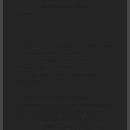
l’iniziativa”–
ha dichiarato il Primo
Cittadino.
“Fiumicino è una città cardio protetta, grazie
alla presenza di defibrillatori disposti in
maniera strategica su tutto il territorio
comunale; altri ne verranno installati in
futuro per rafforzare la cultura della
prevenzione.
L’incontro di oggi vuole sostenere
la campagna di promozione della donazione
di organi, essenziale per ridurre le lunghe
liste d’attesa dei trapianti e per dare una
seconda possibilità a chi è in difficoltà.