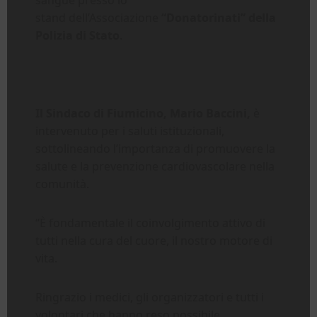
stand dell’Associazione
“Donatorinati” della
Polizia di Stato
.
Il Sindaco di Fiumicino, Mario Baccini,
è
intervenuto per i saluti istituzionali,
sottolineando l’importanza di promuovere la
salute e la prevenzione cardiovascolare nella
comunità.
“È fondamentale il coinvolgimento attivo di
tutti nella cura del cuore, il nostro motore di
vita.
Ringrazio i medici, gli organizzatori e tutti i
volontari che hanno reso possibile