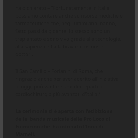
ha dichiarato – “Fortunatamente in Italia
possiamo contare anche su risorse mediche e
farmaceutiche che, negli ultimi anni hanno,
fatto passi da gigante. Io stesso sono un
trapiantato e sono vivo grazie alla tecnologia,
alla sapienza ed alla bravura dei nostri
dottori.
Il San Camillo – Forlanini di Roma, che
ringrazio anche per aver aderito all’iniziativa
di oggi, può vantare uno dei reparti di
cardiochirurgia più avanzati d’Italia.”
La cerimonia si è aperta con l’esibizione
della banda musicale della Pro Loco di
Fiumicino che ha intonato l’Inno di
Mameli.