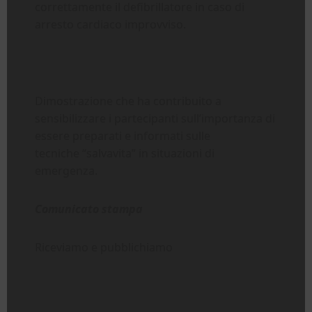
correttamente il defibrillatore in caso di
arresto cardiaco improvviso.
Dimostrazione che ha contribuito a
sensibilizzare i partecipanti sull’importanza di
essere preparati e informati sulle
tecniche “salvavita” in situazioni di
emergenza.
Comunicato stampa
Riceviamo e pubblichiamo