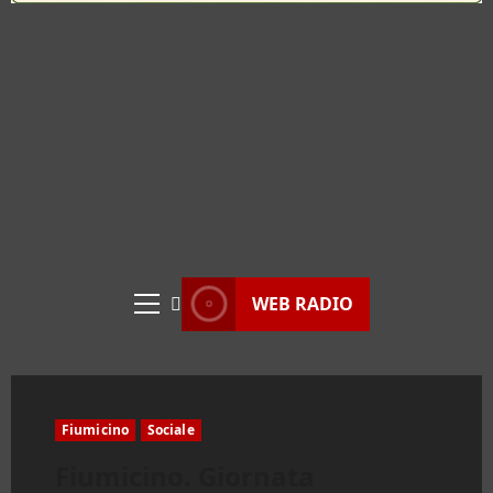
WEB RADIO
Menu
principale
Fiumicino
Sociale
Fiumicino. Giornata