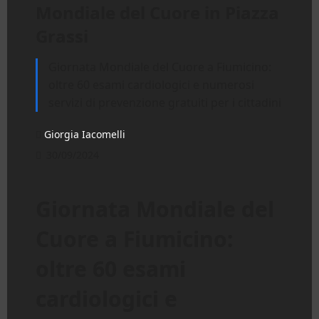
Mondiale del Cuore in Piazza
Grassi
Giornata Mondiale del Cuore a Fiumicino:
oltre 60 esami cardiologici e numerosi
servizi di prevenzione gratuiti per i cittadini
Giorgia Iacomelli
30/09/2024
Giornata Mondiale del
Cuore a Fiumicino:
oltre 60 esami
cardiologici e