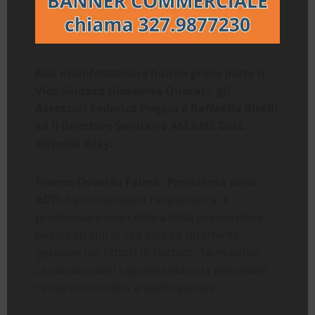
Alla manifestazione hanno preso parte il
Vice Sindaco Giovanna Onorati, gli
Assessori Federica Poggio e Raffaello Biselli
ed il Direttore Sanitario ASLRM3 Dott.
Antonio Bray.
Franco Osvaldo Faieta, Presidente della
ACTI
, ha sottolineato l’importanza di
promuovere una cultura della prevenzione
basata su stili di vita sani ed un’attenta
gestione dei fattori di rischio: “Le malattie
cardiovascolari rappresentano la principale
causa di mortalità a livello globale.