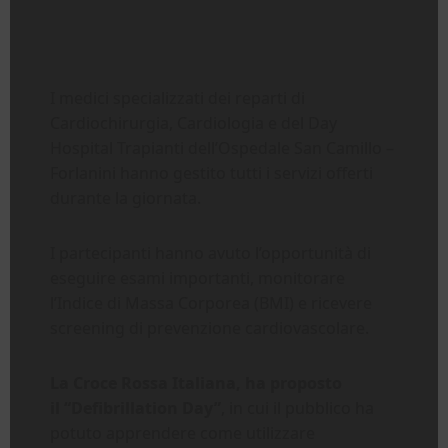
I medici specializzati dei reparti di
Cardiochirurgia, Cardiologia e del Day
Hospital Trapianti dell’Ospedale San Camillo –
Forlanini hanno gestito tutti i servizi offerti
durante la giornata.
I partecipanti hanno avuto l’opportunità di
eseguire esami importanti, monitorare
l’Indice di Massa Corporea (BMI) e ricevere
screening di prevenzione cardiovascolare.
La Croce Rossa Italiana, ha proposto
il “Defibrillation Day”
, in cui il pubblico ha
potuto apprendere come utilizzare