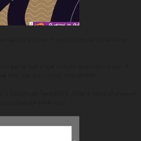
le del jazz italiano, il sestetto porta sul palco un
va e per le numerose collaborazioni con artisti di
ra Vecchio
una partner d’eccezione:
ica e profonda sensibilità, dona ai brani una nuova
a dell’artista britannica.