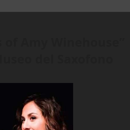
s of Amy Winehouse”
 Museo del Saxofono