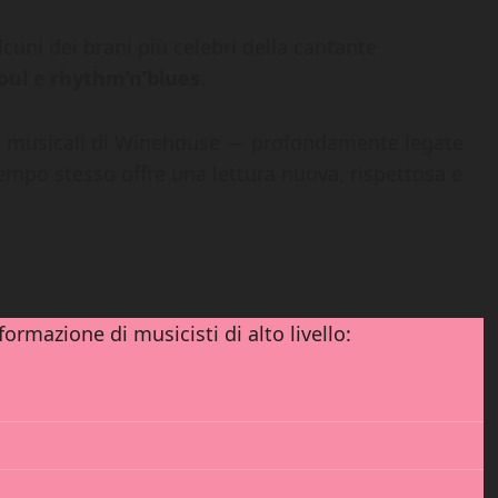
lcuni dei brani più celebri della cantante
oul
e
rhythm’n’blues
.
dici musicali di Winehouse — profondamente legate
tempo stesso offre una lettura nuova, rispettosa e
ormazione di musicisti di alto livello: