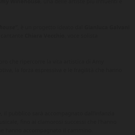
Amy Winehouse
, una delle artiste più influenti e
ehouse”
, è un progetto ideato dal
Gianluca Galvani
a cantante
Chiara Vecchio
, voce solista
o che ripercorre la vita artistica di Amy
va, la forza espressiva e le fragilità che hanno
e, il pubblico sarà accompagnato dall’infanzia
usicale, fino ai clamorosi successi che l’hanno
 ne hanno accompagnato il cammino.