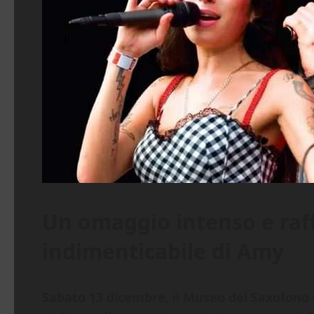
Un omaggio intenso e raff
indimenticabile di Amy
Sabato 13 dicembre
, il
Museo del Saxofono 