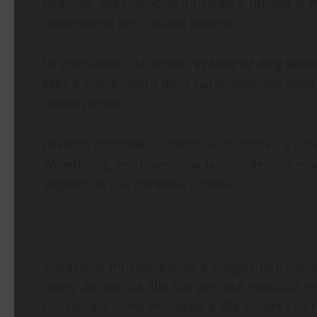
dedicato alla memoria musicale e umana di
controverse degli ultimi decenni.
Lo spettacolo, dal titolo
“Echoes of Amy Win
6tet
e impreziosito dalla partecipazione dell
dell’ensemble.
L’evento propone un percorso narrativo e sonor
Winehouse, restituendone la complessità emoti
segnato la sua parabola umana.
Attraverso musica, parole e suggestioni visiv
swing dell’artista alla sua precoce maturità m
consacrata icona mondiale e alle ombre che