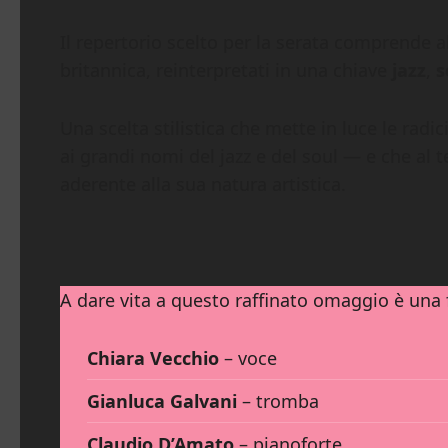
Il repertorio scelto per la serata comprende a
britannica, reinterpretati in una chiave
jazz
,
s
Una scelta stilistica che mette in luce le ra
ai grandi nomi del jazz e del soul — e che al 
aderente alla sua natura artistica.
A dare vita a questo raffinato omaggio è una f
Chiara Vecchio
– voce
Gianluca Galvani
– tromba
Claudio D’Amato
– pianoforte