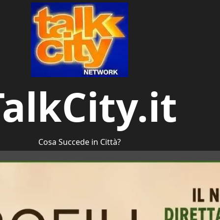
alkCity.it
Cosa Succede in Città?