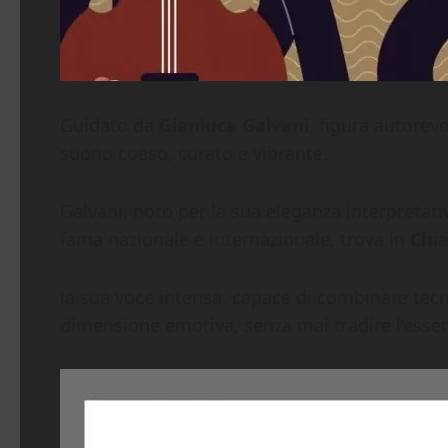
Guidato da
Gianluca Galvani
, figura autorevo
suono coeso, curato e vibrante.
Galvani, noto per la sua eleganza interpretati
fama nazionale e internazionale, trova in
Chia
la sua voce intensa, capace di combinare tecn
dimensione emotiva, senza mai tradire l’essenz