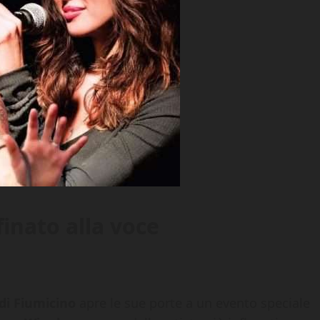
inato alla voce
di Fiumicino
apre le sue porte a un evento speciale