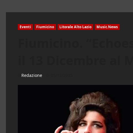
Eventi
Fiumicino
Litorale Alto Lazio
Music.News
Fiumicino. “Echoe
il 13 Dicembre al
Redazione
05/12/2025