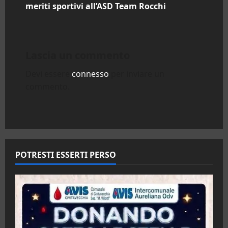
a
meriti sportivi all’ASD Team Rocchi
v
i
Lascia un commento
g
Devi essere
connesso
per inviare un
a
commento.
z
i
o
POTRESTI ESSERTI PERSO
n
e
a