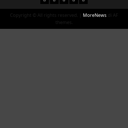
Copyright © All rights reserved.
|
MoreNews
di AF
themes.