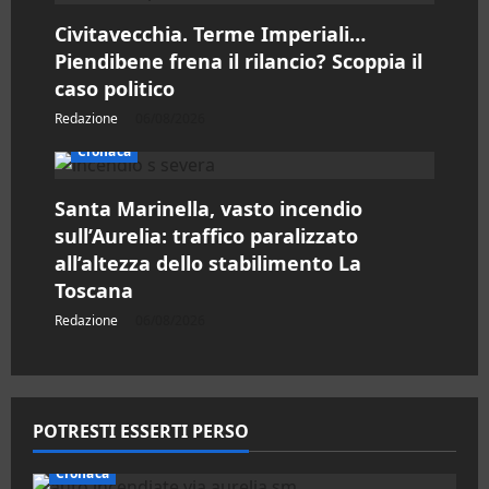
c
Civitavecchia. Terme Imperiali…
o
Piendibene frena il rilancio? Scoppia il
caso politico
l
Redazione
06/08/2026
o
Cronaca
Santa Marinella, vasto incendio
sull’Aurelia: traffico paralizzato
all’altezza dello stabilimento La
Toscana
Redazione
06/08/2026
POTRESTI ESSERTI PERSO
Cronaca