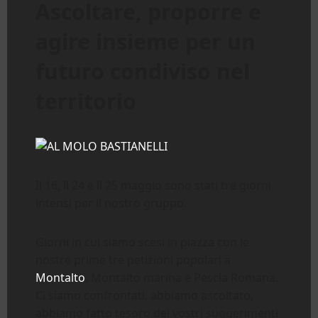
Ascoltare, proporre e
agire insieme per un
futuro condiviso nel
territorio
Il 16, il 24 e il 25 maggio sono stati tre giorni
intensi per il nostro gruppo.
Giorni in cui siamo scesi in piazza con le
nostre prime tre petizioni popolari a
Montalto
, Montalto marina e Pescia Romana.
Ci siamo confrontati, abbiamo ascoltato,
abbiamo fatto tesoro dei vostri suggerimenti