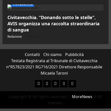
Civitavecchia
Civitavecchia. “Donando sotto le stelle”,
AVIS organizza una raccolta straordinaria
di sangue
Redazione
06/08/2026
Contatti
Chi siamo
Pubblicità
Testata Registrata al Tribunale di Civitavecchia
n°RS7823/2021 RG716/2021 Direttore Responsabile
Micaela Taroni
Facebook
Instagram
YouTube
Twitter
Email
Copyright © All rights reserved.
|
MoreNews
di AF
themes.