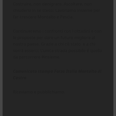
Costruire, non denigrare. Ascoltare, non
chiudersi in se stessi. Lavoriamo insieme per
far crescere Montalto e Pescia.
Continueremo i confronti con i cittadini e con
le proposte per dare un futuro migliore al
nostro paese. Grazie a chi c’è stato e a chi
vorrà esserci. L’unica strada possibile é quella
da percorrere #insieme.
Comunicato stampa Forza Italia Montalto di
Castro
Riceviamo e pubblichiamo.