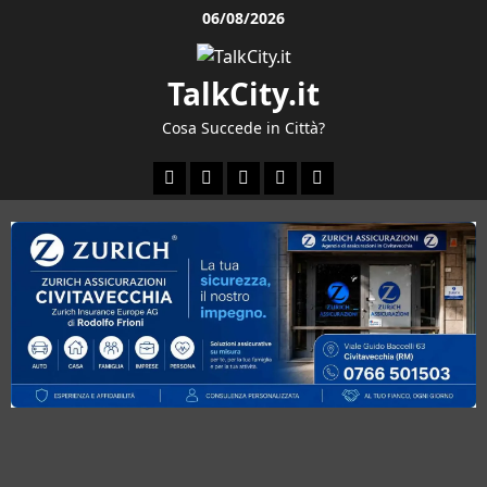
Vai
06/08/2026
al
contenuto
TalkCity.it
Cosa Succede in Città?
Facebook
Instagram
YouTube
Twitter
Email