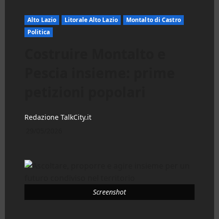
Alto Lazio
Litorale Alto Lazio
Montalto di Castro
Politica
Costruire Montalto e
Pescia insieme: prime
petizioni popolari
Redazione TalkCity.it
29/05/2026
Screenshot