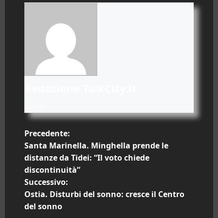
Redazione TalkCity.it
+ posts
N
Precedente:
Santa Marinella. Minghella prende le
a
distanze da Tidei: “Il voto chiede
discontinuità”
v
Successivo:
i
Ostia. Disturbi del sonno: cresce il Centro
del sonno