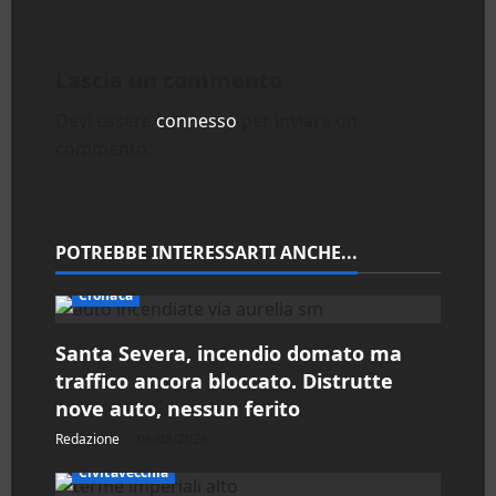
g
a
Lascia un commento
z
Devi essere
connesso
per inviare un
i
commento.
o
n
POTREBBE INTERESSARTI ANCHE...
e
Cronaca
a
Santa Severa, incendio domato ma
r
traffico ancora bloccato. Distrutte
nove auto, nessun ferito
t
Redazione
06/08/2026
i
Civitavecchia