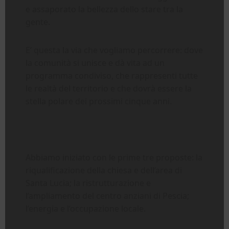
e assaporato la bellezza dello stare tra la
gente.
E’ questa la via che vogliamo percorrere: dove
la comunità si unisce e dà vita ad un
programma condiviso, che rappresenti tutte
le realtà del territorio e che dovrà essere la
stella polare dei prossimi cinque anni.
Abbiamo iniziato con le prime tre proposte: la
riqualificazione della chiesa e dell’area di
Santa Lucia; la ristrutturazione e
l’ampliamento del centro anziani di Pescia;
l’energia e l’occupazione locale.