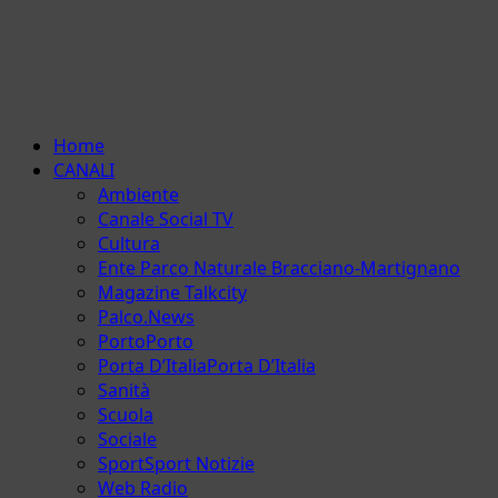
Menu
Home
principale
CANALI
Ambiente
Canale Social TV
Cultura
Ente Parco Naturale Bracciano-Martignano
Magazine Talkcity
Palco.News
Porto
Porto
Porta D’Italia
Porta D’Italia
Sanità
Scuola
Sociale
Sport
Sport Notizie
Web Radio