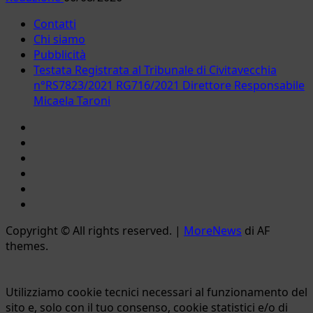
Contatti
Chi siamo
Pubblicità
Testata Registrata al Tribunale di Civitavecchia
n°RS7823/2021 RG716/2021 Direttore Responsabile
Micaela Taroni
Facebook
Instagram
YouTube
Twitter
Email
Ente
Parco
Copyright © All rights reserved.
|
MoreNews
di AF
Naturale
themes.
Bracciano-
Martignano
Utilizziamo cookie tecnici necessari al funzionamento del
sito e, solo con il tuo consenso, cookie statistici e/o di