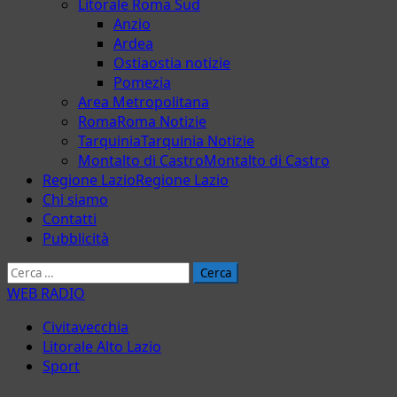
Litorale Roma Sud
Anzio
Ardea
Ostia
ostia notizie
Pomezia
Area Metropolitana
Roma
Roma Notizie
Tarquinia
Tarquinia Notizie
Montalto di Castro
Montalto di Castro
Regione Lazio
Regione Lazio
Chi siamo
Contatti
Pubblicità
Ricerca
per:
WEB RADIO
Civitavecchia
Litorale Alto Lazio
Sport