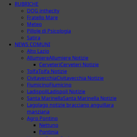
RUBRICHE
DOG inthecity
Fratello Mare
Meteo
Pillole di Psicologia
Satira
NEWS COMUNI
Alto Lazio
Allumiere
Allumiere Notizie
Cerveteri
Cerveteri Notizie
Tolfa
Tolfa Notizie
Civitavecchia
Civitavecchia Notizie
Fiumicino
Fiumicino
Ladispoli
Ladispoli Notizie
Santa Marinella
Santa Marinella Notizie
Lago
lago notizie bracciano anguillara
manziana
Agro Pontino
Nettuno
Pontinia