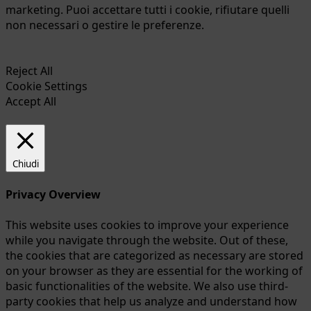
marketing. Puoi accettare tutti i cookie, rifiutare quelli
non necessari o gestire le preferenze.
Reject All
Cookie Settings
Accept All
Chiudi
Privacy Overview
This website uses cookies to improve your experience
while you navigate through the website. Out of these,
the cookies that are categorized as necessary are stored
on your browser as they are essential for the working of
basic functionalities of the website. We also use third-
party cookies that help us analyze and understand how