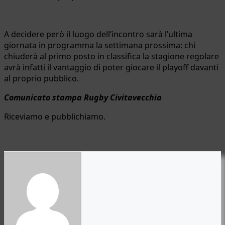
A decidere però il luogo dell’incontro sarà l’ultima
giornata in programma la settimana prossima: chi
chiuderà al primo posto in classifica la stagione regolare
avrà infatti il vantaggio di poter giocare il playoff davanti
al proprio pubblico.
Comunicato stampa Rugby Civitavecchia
Riceviamo e pubblichiamo.