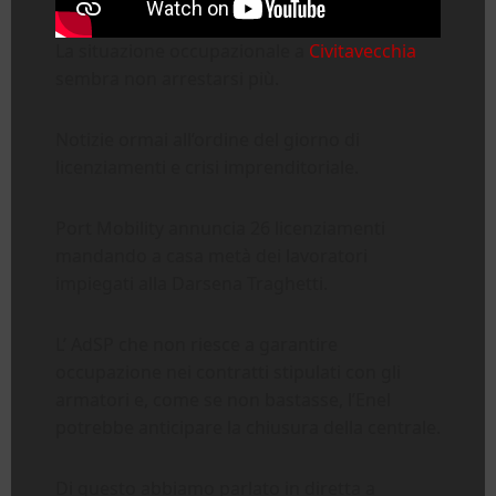
La situazione occupazionale a
Civitavecchia
sembra non arrestarsi più.
Notizie ormai all’ordine del giorno di
licenziamenti e crisi imprenditoriale.
Port Mobility annuncia 26 licenziamenti
mandando a casa metà dei lavoratori
impiegati alla Darsena Traghetti.
L’ AdSP che non riesce a garantire
occupazione nei contratti stipulati con gli
armatori e, come se non bastasse, l’Enel
potrebbe anticipare la chiusura della centrale.
Di questo abbiamo parlato in diretta a