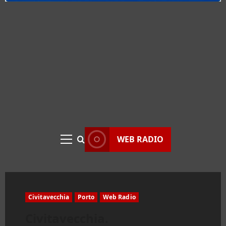
WEB RADIO
Menu
principale
Civitavecchia
Porto
Web Radio
Civitavecchia.