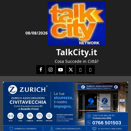
Vai
al
contenuto
08/08/2026
TalkCity.it
Cosa Succede in Città?
Facebook
Instagram
YouTube
Twitter
Email
Ente Parco Natura