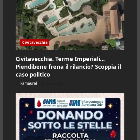
i
c
o
Civitavecchia
l
Civitavecchia. Terme Imperiali…
o
Piendibene frena il rilancio? Scoppia il
caso politico
kamaurel
06/08/2026