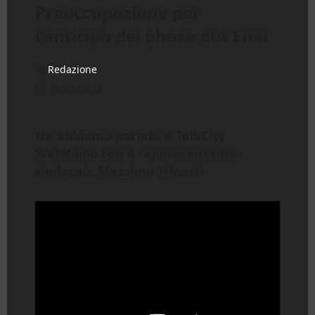
Preoccupazione per
l’anticipo del phase out Enel
Redazione
28/09/2024
Ne abbiamo parlato a TalkCity
WebRadio con il rappresentante
sindacale Massimo Trinetti