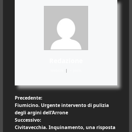
Redazione
Website
|
+ posts
N
Precedente:
Fiumicino. Urgente intervento di pulizia
a
degli argini dell’Arrone
Successivo:
v
Civitavecchia. Inquinamento, una risposta